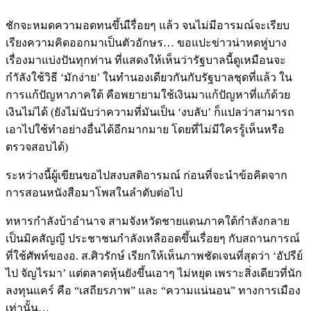
ชักจะหมดความอดทนขึ้นเืรื่อยๆ แล้ว จนไม่มีอารมณ์จะเรียบ
เรียงความคิดออกมาเป็นตัวอักษร… ขอแปะข่าวน่าหดหู่บาง
เรื่องมาแบ่งปันทุกท่าน ที่แสดงให้เห็นว่ารัฐบาลนี้ดูเหมือนจะ
กำัลังใช้วิธี ‘มักง่าย’ ในทำนองเดียวกันกับรัฐบาลชุดที่แล้ว ใน
การแก้ปัญหาภาคใต้ คือพยายามใช้เงินมาแก้ปัญหาที่แก้ด้วย
เงินไม่ได้ (ยังไม่นับว่าความที่มันเป็น ‘งบลับ’ ก็แปลว่าสามารถ
เอาไปใช้ทำอย่างอื่นได้อีกมากมาย โดยที่ไม่มีใครรู้เห็นหรือ
ตรวจสอบได้)
ระหว่างนี้ผู้เขียนขอไปสงบสติอารมณ์ ก่อนที่จะนำข้อคิดจาก
การสอนหนังสือมาโพสในลำดับต่อไป
ทหารกำลังบ้าอำนาจ สามจังหวัดชายแดนภาคใต้กำลังกลาย
เป็นมิคสัญญี ประชาชนกำลังเหลืออดขึ้นเรื่อยๆ กับสถานการณ์
ที่ใช้ศัพท์ของอ. ส.ศิวรักษ์ เรียกให้เห็นภาพชัดเจนที่สุดว่า ‘อัปรีย์
ไป จัญไรมา’ แต่ตลาดหุ้นยังขึ้นเอาๆ ไม่หยุด เพราะสิ่งเดียวที่นัก
ลงทุนแคร์ คือ “เสถียรภาพ” และ “ความแน่นอน” ทางการเมือง
เท่านั้น…