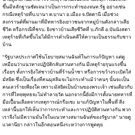
ขึ้นมีหลักฐานชัดเจนว่าเป็นการกระทำของจนท.รัฐ อย่างเช่น
กรณีเหตุร้ายที่บ.บานา ต.บานา อ.เมือง จ.ปัตตานี เมื่อช่วง
สงกรานต์ที่ผ่านมาที่มีทหารยิงเยาวชนจากหมู่บ้านดังกล่าวเสีย
ชีวิต หรือกรณีที่ชรบ. ยิงชาวบ้านเสียชีวิตที่ บ.ภักดี อ.บันนังสตา
เหตุร้ายที่เกิดขึ้นไม่ได้มีการดำเนินคดีให้ความเป็นธรรมกับชาว
บ้าน
“รัฐบาลประกาศใช้นโยบายสมานฉันท์ในการแก้ปัญหา แต่ดู
เหมือนว่าแนวทางปฏิบัติกลับสวนทางกัน มีเหตุร้ายรุนแรงขึ้น
เรื่อยๆ ทั้งการยิงใส่ชาวบ้านที่ร้านน้ำชา หรือการขว้างระเบิดใส่
มัสยิด ซึ่งเป็นเรื่องที่คนมุสลิมจะไม่กระทำแม้ว่าคนๆ นั้นจะเป็น
คนเลวร้ายเพียงใด เพราะมัสยิดเป็นบ้านของพระเจ้า เช่นเดียวกับ
การที่ไทยพุทธจะไม่ทำลายวัด นอกจากนี้ยังมีการตั้งนายทหารที่
มือเปื้อนเลือดจากเหตุการณ์กรือเซะ มาแก้ปัญหาในพื้นที่ สิ่ง
เหล่านี้บอกให้เห็นว่าการกระทำและการปฏิบัติสวนทางกัน พวก
เราจึงไม่มีความมั่นใจในแนวทางสมานฉันท์ของรัฐบาล” นายตู
แวดานียา กล่าวในอีกตอนหนึ่งระหว่างการพูดคุย