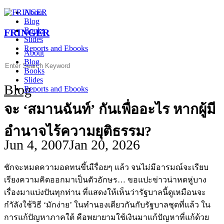
Skip
About
to
Blog
content
Books
FRINGER
Slides
Reports and Ebooks
About
Blog
Search
Books
for:
Slides
Blog
Reports and Ebooks
จะ ‘สมานฉันท์’ กันเพื่ออะไร หากผู้มี
อำนาจไร้ความยุติธรรม?
Jun 4, 2007
Jan 20, 2026
ชักจะหมดความอดทนขึ้นเืรื่อยๆ แล้ว จนไม่มีอารมณ์จะเรียบ
เรียงความคิดออกมาเป็นตัวอักษร… ขอแปะข่าวน่าหดหู่บาง
เรื่องมาแบ่งปันทุกท่าน ที่แสดงให้เห็นว่ารัฐบาลนี้ดูเหมือนจะ
กำัลังใช้วิธี ‘มักง่าย’ ในทำนองเดียวกันกับรัฐบาลชุดที่แล้ว ใน
การแก้ปัญหาภาคใต้ คือพยายามใช้เงินมาแก้ปัญหาที่แก้ด้วย