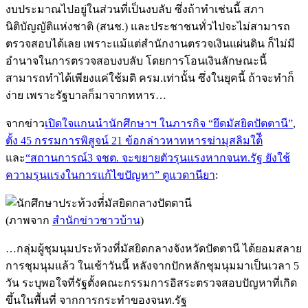
งบประมาณไปอยู่ในส่วนที่เป็นงบลับ ซึ่งถ้าทำเช่นนี้ สภา
นิติบัญญัติแห่งชาติ (สนช.) และประชาชนทั่วไปจะไม่สามารถ
ตรวจสอบได้เลย เพราะแม้แต่สำนักงานตรวจเงินแผ่นดิน ก็ไม่มี
อำนาจในการตรวจสอบงบลับ โดยการโอนเงินลักษณะนี้
สามารถทำได้เพียงแค่ใช้มติ ครม.เท่านั้น ซึ่งในยุคนี้ ถ้าจะทำก็
ง่าย เพราะรัฐบาลก็มาจากทหาร…
จากข่าว
เปิดใจแกนนำนักศึกษาฯ ในภารกิจ “ยึดมัสยิดปัตตานี”
,
ตั้ง 45 กรรมการพิสูจน์ 21 ข้อกล่าวหาทหารฆ่ามุสลิมใต้ี
และ
“สถานการณ์3 จชต. จะขยายตัวรุนแรงหากจนท.รัฐ ยังใช้
ความรุนแรงในการแก้ไขปัญหา” ตูแวดานียา
:
(ภาพจาก
สำนักข่าวชาวบ้าน
)
…กลุ่มผู้ชุมนุมประท้วงที่มัสยิดกลางจังหวัดปัตตานี ได้ยอมสลาย
การชุมนุมแล้ว ในเช้าวันนี้ หลังจากปักหลักชุมนุมมาเป็นเวลา 5
วัน ระบุพอใจที่รัฐตั้งคณะกรรมการอิสระตรวจสอบปัญหาที่เกิด
ขึ้นในพื้นที่ จากการกระทำของจนท.รัฐ