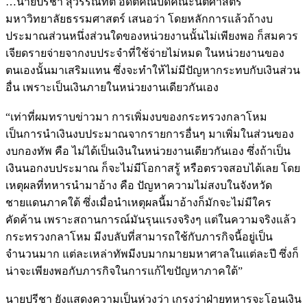
…นายปรีชา สุวรรณทัต อดีตคณบดีคณะนิติศาสตร์
มหาวิทยาลัยธรรมศาสตร์ เสนอว่า โดยหลักการแล้วถ้างบ
ประมาณส่วนหนึ่งส่วนใดของหน่วยงานนั้นไม่เพียงพอ ก็สมควร
เจียดรายจ่ายจากงบประจำที่ใช้จ่ายไม่หมด ในหน่วยงานของ
ตนเองนั้นมาเสริมแทน ซึ่งจะทำให้ไม่มีปัญหากระทบกับเงินส่วน
อื่น เพราะเป็นเงินภายในหน่วยงานเดียวกันเอง
“เท่าที่ผมทราบข่าวมา การเพิ่มงบของกระทรวงกลาโหม
เป็นการนำเงินงบประมาณจากรายการอื่นๆ มาเพิ่มในส่วนของ
งบกองทัพ คือ ไม่ได้เป็นเงินในหน่วยงานเดียวกันเอง ซึ่งถ้าเป็น
เงินนอกงบประมาณ ก็จะไม่มีโอกาสรู้ หรือตรวจสอบได้เลย โดย
เหตุผลที่ทหารนำมาอ้าง คือ ปัญหาความไม่สงบในจังหวัด
ชายแดนภาคใต้ ซึ่งเมื่อนำเหตุผลนี้มาอ้างก็มักจะไม่มีใคร
คัดค้าน เพราะสถานการณ์มันรุนแรงจริงๆ แต่ในความจริงแล้ว
กระทรวงกลาโหม มีงบลับที่สามารถใช้กับภารกิจนี้อยู่เป็น
จำนวนมาก แต่ละเหล่าทัพมีงบมากมายมหาศาลในแต่ละปี ซึ่งก็
น่าจะเพียงพอกับภารกิจในการแก้ไขปัญหาภาคใต้”
นายปรีชา ยังแสดงความเป็นห่วงว่า เกรงว่าฝ่ายทหารจะโอนเงิน