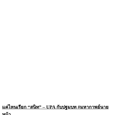
แค่ไหนเรียก “สนิท” – UPA กับปฐมบท #มหากาพย์นาย
หน้า