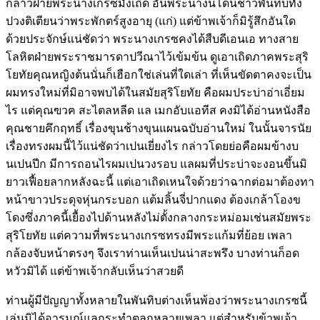
กล่าวฝ่ายพระนางเกรซมั่งเถิด อันพระนางนี้โดนชาวพันทิบทั้ง
ปวงติเตียนว่าพระพักตร์สูงอายุ (แก่) แต่ข้าพเจ้าก็มิรู้สึกอันใด
ด้วยประจักษ์แน่ชัดว่า พระนางเกรซคงได้สืบดีเอนเอ ทางสาย
โลหิตฝ่ายพระราชมารดาปวีณาไว้เข้มข้น ดูเอาเถิดภาคพระสุริ
โยทัยคุณหญิงต้นนั่นก็เฮือกใช่เล่นที่ใดเล่า ที่เห็นขัดตาคงจะเป็น
ผมทรงใหม่ที่มิอาจพบได้ในสมัยสุริโยทัย คือผมประบ่าอ่าเอี่ยม
ไร แต่คุณฃวฅ สะไตลหลีด แล เมกอับแอทีส คงมิได้อ่านหนังสือ
คุณชายคึกฤทธิ์ เรื่องขุนช้างขุนแผนฉบับอ่านใหม่ ในนั้นจารนัย
เรื่องทรงผมนี้ไว้แน่ชัดว่าเปนเยี่ยงไร กล่าวโดยย่อคือผมข้างบ
นเปนปีก มีการถอนไรผมเปนวงรอบ แลผมที่ประบ่าจะงอนขึ้นมิ
ยาวเฟื้อยลากหลังฉะนี้ แต่เอาเถิดเหนใจด้วยว่าฉากต่อมาต้องทา
หน้าขาวประดุจหุ่นกระบอก แต้มลิ้นจี่ปากแดง ต้องเกล้าโองข
โดงซึ่งภาคนี้เยื้องไปด้านหลังไม่ตั้งกลางกระหม่อมเช่นสมัยพระ
สุริโยทัย แต่ความที่พระนางเกรซทรงมีพระแก้มที่ย้อย เพลา
กล้องจับหน้าตรงๆ จึงเราท่านเห็นเปนน่าสะพรึง บางท่านก็อด
หวัวมิได้ แต่ข้าพเจ้ากลับเห็นว่าสวยดี
ท่านผู้มีปัญญาทั้งหลายในพันทิบต่างเห็นพ้องว่าพระนางเกรซนี้
เล่นมิได้อารมณ์แลกระทำตลกหลายเพลา แต่สำหรับข้าพเจ้า