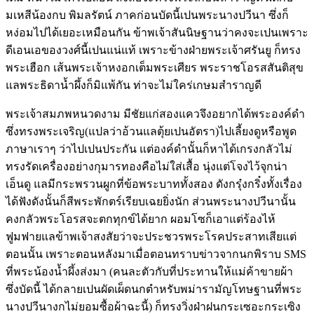
มเหสีน้องกบ พิมลรัตน์ ภาคก่อนบัดนี้เปนพระนางปวีนา ซึ่งก็
หง่อมไปได้เยอะเหมือนกัน ข้าพเจ้าสันนิษฐานว่าคงจะเปนเพราะ
ดีเอนเอของวงศ์นี้เปนแน่แท้ เพราะข้างฝ่ายพระเจ้าศรันยู ก็ทรง
พระเฮือก เส้นพระเจ้าหงอกเต็มพระเศียร พระราชโอรสสันติสุข
แลพระธิดาน้ำผึ้งก็มิแพ้กัน ท่าจะไม่ใคร่เกษมสำราญดี
พระเจ้าสมภพหนวดงาม มีชัยแก่สองแควจึงอยากได้พระองค์ดำ
ซึ่งทรงพระเจริญ(แปลว่าอ้วนแลตุ้ยเปนอัตรา)ไปเลี้ยงดูหรือพูด
ภาษาเราๆ ว่าไปเปนประกัน แต่องค์ดำนั้นก็หาได้เกรงกลัวไม่
ทรงรัดเครื่องอย่างกุมารทองคือไม่ใส่เสื้อ นุ่งแต่โจงไว้จุกน่า
เอ็นดู แลมีกระพรวนผูกที่ข้อพระบาททั้งสอง ดังกรุ๋งกริ๋งทั้งเรื่อง
ได้ฟังดังนั้นก็สีพระพักตร์เรียบเฉยยิ่งนัก ส่วนพระนางปวีนานั้น
คงกลัวพระโอรสจะตกทุกข์ได้ยาก ผอมโซก็เอาแต่ร้องไห้
ฟูมฟายแลข้าพเจ้าสงสัยว่าจะประชวรพระโรคประสาทเสียแต่
ตอนนั้น เพราะตอนหลังมาเมื่อตอนทราบข่าวจากนกพิราบ SMS
ที่พระน้องน้ำผึ้งส่งมา (คนละตัวกับที่ประทานให้แม่ค้าขายผ้า
ซึ่งบัดนี้ ได้กลายเปนผัดเผ็ดนกตำหรับพม่ารามัญโทษฐานที่พระ
นางปวีนางกไม่ยอมซื้อผ้าฉะนี้) ก็ทรงวิ่งฝ่าฝนกระเซอะกระเซิง