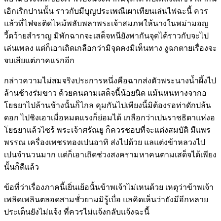
เอิกเริกปานนั้น ราวกับมีบุญประเพณีเผาเทียนเล่นไฟฉะนี้ ควร
แล้วที่ไฟจะติดไหม้พลับพลาพระเจ้าสมภพให้นางในพม่ามอญ
วี้ดว้ายสำราญ มิพักฉากจะเสด็จหนียังพากันจุดไต้ราวกับจะไป
เล่นเพลง แต่ก็เอาเถิดเกลือกว่ามิจุดคงมิเห็นทาง งูฉกตายเรื่องจะ
จบเสียแต่ภาคแรกอีก
กล่าวความไม่สมจริงประการหนึ่งคือฉากส่งตัวพระนางน้ำผึ้งไป
ล้านช้างร่มขาว ด้วยคนตามเสด็จนี้น้อยนิด แม้นหนทางจากอ
โยธยาไปล้านช้างนั้นก็ไกล คุมกันไปเพียงนี้มิต้องรอท่าดักปล้น
ดอก ไปชิงเอาเมื่อหมดแรงก็ย่อมได้ เกลือกว่าเปนราชธิดาแห่งอ
โยธยาแล้วไซร้ พระเจ้าศรัณยู ก็ควรชอบที่จะแต่งสมบัติ มีแพร
พรรณ เครื่องเพชรทองเปนอาทิ ส่งไปด้วย แลแต่งข้าหลวงไป
เปนจำนวนมาก แต่ก็เอาเถิดช่วงสงครามหาคนตามเสด็จได้เพียง
นั้นก็ดีแล้ว
ข้อที่ว่าเรื่องภาคนี้เยิ่นเย้อนั้นข้าพเจ้าไม่เหนด้วย เหตุว่าข้าพเจ้า
เพลิดเพลินตลอดสามชั่วยามมิรู้เบื่อ แลคิดเห็นว่ายังมีอีกหลาย
ประเด็นยังไม่แจ้ง ที่ควรไม่แจ้งกลับแจ้งฉะนี้