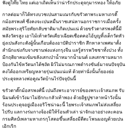
ฟังดูไท๊ย ไทย แต่เอาเถิดเห็นว่าน่ารักประดุจกุมารทอง ให้อภัย
กาลต่อมาก็ได้ทรงบวชเปนสามเณรกับขรัวตาพระมหาเถรตั๊
กม้อสรพงศ์ ซึ่งคงจะเปนหมื่นราชเสน่หานอกราชการเมื่อครั้ง
สมัยพระสุริโยทัยกลับชาติมาเกิดเปนแน่ ด้วยขรัวตาสรพงศ์นี้มี
พลังวัตรสูง เอาไม้เท้าตวัดเคียวเฉียดเชือดคอไอ้บุญทิ้งเด็กวัดหัว
ยุ่งเปนสังกะตังผู้นั้นเกือบต้องอาบัติปาราชิก สึกหาลาเพศมาตั้ง
สำนักแข่งกับจางซานฟงแห่งกรุงจีน แลรู้สรรพวิชชาทั้งปวง ทั้ง
มีกฤติยาคมเข้มขลังเสกเป่าน้ำหมากน้ำมนต์ แลเสกชานหมาก
ป้องกันไข้หวัดนกได้ชงัด ผิว์ไม่มรณภาพดำรงขันธ์มาจนปัจจุบัน
คงได้ออกเหรียญหลายรุ่นเปนแน่แท้ ด้วยท่านั่งนั้นก็ยองย่อ
ประดุจหลวงพ่อคูณวัดบ้านไร่ปัจจุบันนี้
ขรัวตาตั๊กม้อสรพงศ์นี้ เปนถึงพระอาจารย์ของพระเจ้าสมภพ รับ
นิมนต์เข้าวังมาไม่ยักกะกลัวเท้าพอง ด้วยอิฐปูชาลาหน้าวังนั้น
ร้อนประดุจอยู่เมืองอริโซน่าฉะนี้ ไยพระเจ้าสมภพไม่ส่งเสลี่ยง
ไปรับ แลกางร่มกางจ้องมิให้ร้อนหัวเล่า น่าจักเอาอย่างละคอน
กรมศิลป์เพลามหาเถรกุโสดอขึ้นเสลี่ยงมีตีตะโพนมอญด้วยเปน
เอิกเริก