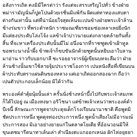
อลังการเถิด คงมิมีใครด่าว่า รังแต่จะสรรเสริญไปทั่ว ข้างฝ่าย
พม่ารามัญนั่นก็ปูดโปนด้วยเรซิ่นมิแพ้กัน ผิดแต่ทาทองแสบตา
ต่างกันเท่านั้น แต่ที่น่าน้อยใจสุดเห็นจะเปนข้างฝ่ายพระเจ้าล้าน
ช้างร่มขาว ที่พระตำหนัก ราชมณเฑียรซอมซ่อเหลาเหย่ยิ่งนัก
มีแต่ธงประดับโล่งโจ้ง แลข้าเจ้าบ่าวนายแต่งกลายคล้ายกันทั้ง
สิ้น ที่จะหาเครื่องประดับนั้นมีไม่ อนึ่งฉากที่ราชฑูตเข้าเฝ้าทูล
ขอพระนางน้ำผึ้ง ข้าพเจ้าก็ขบขันนักด้วยฑูตนั้นหยิบเอาใบลาน
มาอ่าน ราวกับบอกบาลี ชะรอยอาจารย์ผู้เขียนบทจะลืมว่า ฝ่าย
ล้านช้างนั้นเขาใช้ลายจุ้มประราชโองการ เปนหนังสือที่เขียนบน
ผ้าประทับตราแผ่นดินของหลวง แต่เอาเถิดออกสองฉาก ถือว่า
เปนตัวประกอบเล็กน้อย มิได้ว่ากัน
พระองค์ดำตุ้ยนุ้ยนั้นเล่า ครั้นนั่งช้างหน้าบึ้งไปกับพระเจ้าสมภพ
ก็ได้ไปอยู่ ณ เมืองหงษา อริโซนา แต่ข้าพเจ้าเหนว่าพระองค์ดำ
บีเจนี้ ลักษณะการพูดจาประดุจเด็กโรงเรียนนานาชาติ คือพูดมิ
ชัดประการหนึ่ง พูดดุจท่องประการหนึ่ง พูดน้ำเสียงไม่มีอารมณ์
ประการสอง มิเอาอย่างยายแก่ในตลาดโยเดีย ที่อ้อนวอนมิให้
ขุนเดชมารีดนาทาเล้นเล่า สำเนียงตะแกออกเหน่อ ผักไห่อยุธยา