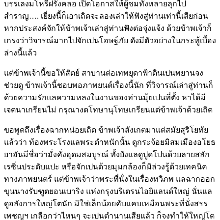
บรรเลงมโหรีฝรั่งคลอ เปิดโอกาสให้ผู้ชมทั้งหลายลุกไป
สำราญ…. เยี่ยงนี้ก็เอาเถิดจะลองเล่าให้ฟังสู่ท่านเท่านี้เสียก่อน
หากประสงค์จักให้ข้าพเจ้าเล่าสู่ท่านฟังต่อจุ่งแจ้ง ด้วยข้าพเจ้าก็
เกรงว่าวิจารณ์มากไปจักเปนโอษฐ์ภัย ดังมีตัวอย่างในกระทู้เบื้อง
ล่างนี้แล้ว
แต่ข้าพเจ้านี้ขอให้สัตย์ สาบานต่อเทพยุดาฟ้าดินเปนพยานจง
ช่วยดู ข้าพเจ้านี้ชอบพอภาพยนต์เรื่องนี้นัก ที่วิจารณ์เล่าสู่ท่านก็
ด้วยความรักแลความหลงในงานของท่านมุ้ยเปนที่ตั้ง หาได้มี
เจตนาเกรียนไม่ กรุณางดโทษานุโทษเกรียนแด่ข้าพเจ้าด้วยเถิด
ขอพูดถึงเรื่องฉากหน่อยเถิด ข้าพเจ้าสังเกตมาแต่สมัยสุริโยทัย
แล้วว่า ท้องพระโรงแลพระตำหนักนั้น ดูกระจ้อยมิสมเมืองอโยธ
ยาอันมีชื่อว่ามั่งคั่งอุดมสมบูรณ์ ทั้งยังแลดูปูดโปนด้วยลายสลัก
เรซิ่นประดับแปะ หรือจักเปนด้วยมุมกล้องก็มิล่วงรู้ด้วยเทคนิค
ทางภาพยนตร์ แต่ข้าพเจ้าว่าพระที่นั่งในเรื่องทวิภพ แลฉากออก
ขุนนางรับฑูตยอนเบาริง แห่งกรุงบริเตรนไอยิแลนด์ใหญ่ นั่นแล
ดูอลังการใหญ่โตนัก มิใช่เล็กน้อยคับแคบเหมือนพระที่นั่งสรร
เพชญฯ เกลือกว่าไหนๆ จะเปนตำนานเสียแล้ว ก็จงทำให้ใหญ่โต