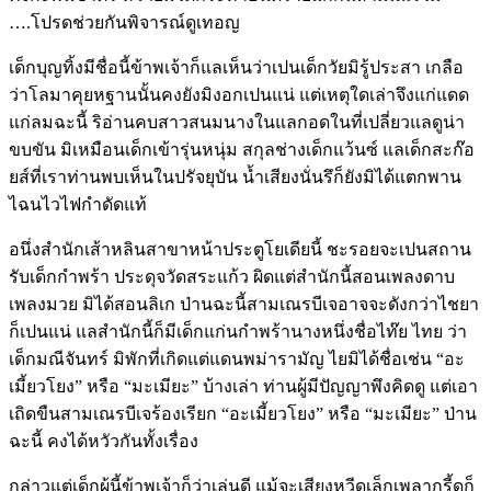
….โปรดช่วยกันพิจารณ์ดูเทอญ
เด็กบุญทิ้งมีชื่อนี้ข้าพเจ้าก็แลเห็นว่าเปนเด็กวัยมิรู้ประสา เกลือ
ว่าโลมาคุยหฐานนั้นคงยังมิงอกเปนแน่ แต่เหตุใดเล่าจึงแก่แดด
แก่ลมฉะนี้ ริอ่านคบสาวสนมนางในแลกอดในที่เปลี่ยวแลดูน่า
ขบขัน มิเหมือนเด็กเข้ารุ่นหนุ่ม สกุลช่างเด็กแว้นซ์ แลเด็กสะก๊อ
ยส์ที่เราท่านพบเห็นในปรัจยุบัน น้ำเสียงนั่นรึก็ยังมิได้แตกพาน
ไฉนไวไฟกำดัดแท้
อนึ่งสำนักเส้าหลินสาขาหน้าประตูโยเดียนี้ ชะรอยจะเปนสถาน
รับเด็กกำพร้า ประดุจวัดสระแก้ว ผิดแต่สำนักนี้สอนเพลงดาบ
เพลงมวย มิได้สอนลิเก ป่านฉะนี้สามเณรบีเจอาจจะดังกว่าไชยา
ก็เปนแน่ แลสำนักนี้ก็มีเด็กแก่นกำพร้านางหนึ่งชื่อไท๊ย ไทย ว่า
เด็กมณีจันทร์ มิพักที่เกิดแต่แดนพม่ารามัญ ไยมิได้ชื่อเช่น “อะ
เมี้ยวโยง” หรือ “มะเมียะ” บ้างเล่า ท่านผู้มีปัญญาพึงคิดดู แต่เอา
เถิดขืนสามเณรบีเจร้องเรียก “อะเมี้ยวโยง” หรือ “มะเมียะ” ป่าน
ฉะนี้ คงได้หวัวกันทั้งเรื่อง
กล่าวแต่เด็กผู้นี้ข้าพเจ้าก็ว่าเล่นดี แม้จะเสียงหวีดเล็กเพลากรี้ดก็