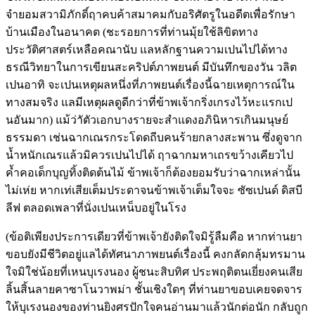
จำยอมสวามิภักดิ์ฤาคบค้าสมาคมกับอริศัตรูในอดีตเพื่อรักษา
บ้านเมืองในอนาคต (ชะรอยการที่ท่านมุ้ยใช้ลิขิตทาง
ประวัติศาสตร์เหลือคณานับ แลหลักฐานความเปนไปได้ทาง
ธรณีวิทยาในการเขียนสะคริปต์ภาพยนต์ มีบันทึกของวัน วลิต
เปนอาทิ จะเปนเหตุผลหนึ่งที่ภาพยนต์เรื่องนี้ฉายเหตุการณ์ใน
ทางสมจริง แลมีเหตุผลดูดีกว่าที่ข้าพเจ้ากริ่งเกรงไว้หะแรกเป
นอันมาก) แม้ว่าัตัวเอกบางรายจะสำแดงอภินิหารเกินมนุษย์
ธรรมดา เช่นฉากเณรกระโดดถีบคนร้ายกลางสะพาน ซึ่งดูจาก
น้ำหนักเณรแล้วมิควรเปนไปได้ ฤาฉากมหาเถรขว้างเคียวไป
ค้ำคอเด็กบุญทิ้งติดต้นไม้ ข้าพเจ้าก็ต้องยอมรับว่าฉากเหล่านั้น
ไม่เห่ย หากเท่เสียเต็มประดาจนข้าพเจ้าเต็มใจจะ ซัซเปนด์ ดิสบี
ลีฟ ตลอดเพลาที่นั่งเปนเหน็บอยู่ในโรง
(ข้อติเพียงประการเดียวที่ข้าพเจ้ายังติดใจมิรู้ลืมคือ หากท่านยา
ขอบยังมีชีวิตอยู่แลได้ทัศนาภาพยนต์เรื่องนี้ คงกลัดกลุ้มทรมาน
ใจมิใช่น้อยที่เหนบุเรงนอง ผู้ชนะสิบทิศ ประพฤติตนเยี่ยงคนเสีย
ลิ้นสิ้นลายคาซาโนวาพม่า ชั้นเชิงใดๆ ที่ท่านยาขอบเคยจดจาร
ให้บุเรงนองของท่านยิงศรปักใจคนอ่านมาแล้วนักต่อนัก กลับถูก