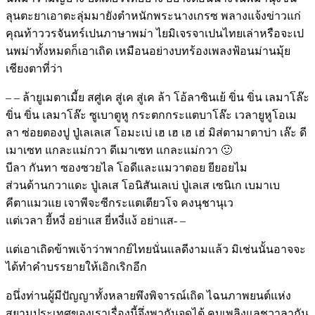
ลุนตะยาเอาตะลุ่มมายังตำหนักพระนางเกรซ พลางแจ้งข่าวแก่
คุณท้าววรจันทร์เปนภาษาพม่า ไยมิเจรจาเปนไทยเล่าหรือจะเป
นพม่าทั้งหมดก็เอาเถิด เหมือนอย่างบทร้องเพลงฟ้อนม่านมุ้ย
เชียงตาที่ว่า
– – ล้ายูเมตาเมี้ย สศู่เค สู่เค สู่เค ล้า โอ้ลาซินเย้ ขิ่น ขิ่น เลมาโล๊ะ
ขิ่น ขิ่น เลมาโล๊ะ ซูเบาตูหู กระตกกระแตบาโล๊ะ เวลายูหูโอเม
ลา ซ่อยตองปู ปู่เลเลเส โอมะเบ่ เฮ เฮ เฮ เฮ่ มิส่ตามาตาบ่า เล๊ะ ดี
เมาเซท แกละแม่กวา ดีเมาเซท แกละแม่กวา 🙂
บีลา กันทา ซองซวยไล โอดีและแมวาตอย ยียอยไม
ส่วนด้านกวาแดะ ปู่เลเส โอนิสันเลเบ่ ปู่เลเส เซนิเก เบมาเบ
คีตาแมวแย เจาพีจะซีกระแตเตียวโจ คงนุชานุเว
แต่เวลา ยี้หงี่ อย่าแส ยี่หงี่แง้ อย่าแส- –
แต่เอาเถิดข้าพเจ้าว่าพากย์ไทยนั่นแลดีงามแล้ว มิเช่นนั้นอาจจะ
ได้ทำคำบรรยายให้เอิกเริกอีก
อนึ่งท่านผู้มีปัญญาทั้งหลายพึงพิจารณ์เถิด ไฉนภาพยนต์แห่ง
สยามประเทศของเราเรื่องนี้จึ่งพากันจุดไต้ คบเพลิงแลชวาลากัน