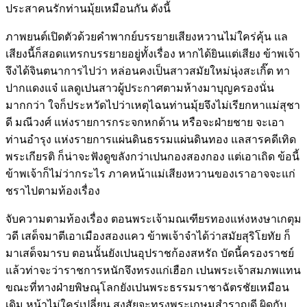
ประสาคนรักท่านมุ้ยเหมือนกัน ดังนี้
ภาพยนต์เปิดตัวด้วยคำพากย์บรรยายเสียงหวานไม่ใคร่คุ้น แล
เสียงนี้ก็สอดแทรกบรรยายอยู่ทั้งเรื่อง หากได้ยินแต่เสียง ข้าพเจ้า
จึงได้จินตนาการไปว่า หล่อนคงเป็นสาวสมัยใหม่นุ่งสะเกิ๊ต ทา
ปากแดงแจ๋ แลดูเปนสาวผู้ประกาศตามห้างมาบุญครองนั่น
มากกว่า ใจก็ประหวัดไปว่าเหตุไฉนท่านมุ้ยจึงไม่เรียกหาแม่สุชา
ดี มณีวงศ์ แห่งรายการกระจกหกด้าน หรือจะฝ่ายชาย จะเอา
ท่านอำรุง แห่งรายการแผ่นดินธรรมแผ่นดินทอง แลสารคดีเทิด
พระเกียรติ ก็น่าจะฟังดูขลังกว่าเปนกองสองกอง แต่เอาเถิด ข้อนี้
ข้าพเจ้าก็ไม่ว่ากระไร ภาคหน้าแม่เสียงหวานของเราอาจจะแก่
ชราไปตามท้องเรื่อง
จับความตามท้องเรื่อง ตอนพระเจ้ามณเฑียรทองแห่งหงษาเกตุม
วดี เสด็จมาตีเอาเมืองสองแคว ข้าพเจ้าจำได้ว่าสมัยสุริโยทัย ก็
มาเสด็จมารบ ตอนนั้นยังเปนอุปราชก้องสหรัถ บัดนี้ครองราชย์
แล้วท่าจะว่าราชการหนักจึงทรงแก่เฮือก เปนพระเจ้าสมภพแทน
ขณะที่ทางฝ่ายพิษณุโลกยังเปนพระธรรมราชาฉัตรชัยเหมือน
เดิม หน้าไม่ใคร่เปลี่ยน สงสัยจะทรงพระเกษมสำราญดี ผิดกับ