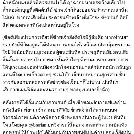
น้ำหนักเณรแล้วมิควรเปนไปได้ ฤาฉากมหาเถรขว้างเคียวไป
ค้ำคอเด็กบุญทิ้งติดต้นไม้ ข้าพเจ้าก็ต้องยอมรับว่าฉากเหล่านั้น
ไม่เห่ย หากเท่เสียเต็มประดาจนข้าพเจ้าเต็มใจจะ ซัซเปนด์ ดิสบี
ลีฟ ตลอดเพลาที่นั่งเปนเหน็บอยู่ในโรง
(ข้อติเพียงประการเดียวที่ข้าพเจ้ายังติดใจมิรู้ลืมคือ หากท่านยา
ขอบยังมีชีวิตอยู่แลได้ทัศนาภาพยนต์เรื่องนี้ คงกลัดกลุ้มทรมาน
ใจมิใช่น้อยที่เหนบุเรงนอง ผู้ชนะสิบทิศ ประพฤติตนเยี่ยงคนเสีย
ลิ้นสิ้นลายคาซาโนวาพม่า ชั้นเชิงใดๆ ที่ท่านยาขอบเคยจดจาร
ให้บุเรงนองของท่านยิงศรปักใจคนอ่านมาแล้วนักต่อนัก กลับถูก
แทนที่โดยบทเกี้ยวดาษๆ ชวนโอ๊ก เลี่ยนประมาณสุกรสามชั้น
ราวกับลอกบทละครหลังข่าวช่องเจ็ดมาก็ไม่ปาน เปนที่น่า
เสียดายแผ่นฟิล์มและหนวดงามๆ ของบุเรงนองยิ่งนัก)
หลังจากที่ได้อิ่มเอมกับภาพยนต์ เมื่อเช้าขณะจิบกาแฟแลอ่าน
หนังสือพิมพ์ยามเช้าตามปกติวิสัย ข้าพเจ้าก็ได้พานพบบท
วิจารณ์ภาพยนต์ภาคพิสดาร ซึ่งหะแรกเปนกระทู้ในเวบพันทิบ
โพสโดยคุณ cybrarian บทวิจารณ์นี้นอกจากจะทำความบันเทิง
หฤหรรษ์ให้ข้าพเจ้าได้อิ่มเอมกับภาพยนต์เปนคำรบสอง ก็ยังเปน