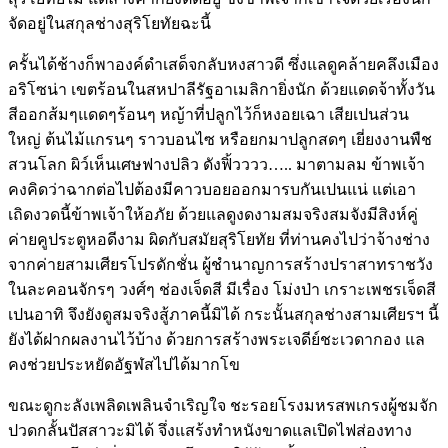
จัดอยู่ในสกุลช่างสุริโยทัยฉะนี้
ครั้นได้ช้างก็พาองค์ดำเสด็จกลับหงสาวดี ซึ่งแลดูคล้ายคลึงเมือง
อริโซน่า เขตร้อนในสหปาลีรัฐอาเมลิกายิ่งนัก ด้วยแดดจ้าทั้งวัน
สีออกส้มๆแดดๆร้อนๆ หญ้าที่ปลูกไว้ก็หงอยเฉา เสียเปนส่วน
ใหญ่ ต้นไม้แกรนๆ ราวบอนไซ หรือยกมาปลูกสดๆ เยี่ยงงานพืช
สวนโลก ผิว์เห็นเศษฟางปลิว ดังฟิ้วววว….. มาตามลม ข้าพเจ้า
คงคิดว่าฉากต่อไปต้องมีคาวบอยออกมารบกันเปนแน่ แต่เอา
เถิดงวดนี้ข้าพเจ้าให้อภัย ด้วยแลดูงดงามสมจริงสมจังมีสิงห์คู่
ค่ายคูประตูหอดีงาม ผิดกับสมัยสุริโยทัย ที่ท่านคงไปว่าจ้างช่าง
จากค่ายสามเศียรโปรดักชั่น ผู้ชำนาญการสร้างปราสาทราชวัง
ในละคอนจักรๆ วงศ์ๆ ช่องเจ็ดสี มีเรื่อง โม่งป่า เกราะเพชรเจ็ดสี
เปนอาทิ จึงยังดูสมจริงสู้ภาคนี้มิได้ กระนั้นสกุลช่างสามเศียรฯ นี้
ยังได้ฝากผลงานไว้บ้าง ด้วยการสร้างพระเจดีย์ชะเวดากอง แล
คงช่วยประหยัดอัฐฬสไปได้มากโข
ขณะดูกะลังเพลิดเพลินจำเริญใจ ชะรอยโรงมหรสพเกรงผู้ชมจัก
ปวดกลั้นปัสสาวะมิได้ จึ่งแสร้งทำหนังขาดแลเปิดไฟส่องทาง