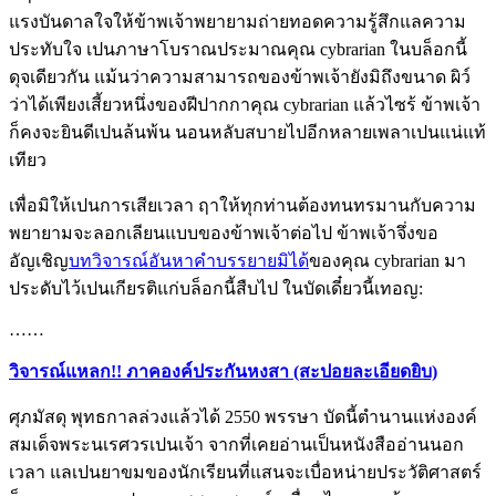
แรงบันดาลใจให้ข้าพเจ้าพยายามถ่ายทอดความรู้สึกแลความ
ประทับใจ เปนภาษาโบราณประมาณคุณ cybrarian ในบล็อกนี้
ดุจเดียวกัน แม้นว่าความสามารถของข้าพเจ้ายังมิถึงขนาด ผิว์
ว่าได้เพียงเสี้ยวหนึ่งของฝีปากกาคุณ cybrarian แล้วไซร้ ข้าพเจ้า
ก็คงจะยินดีเปนล้นพ้น นอนหลับสบายไปอีกหลายเพลาเปนแน่แท้
เทียว
เพื่อมิให้เปนการเสียเวลา ฤาให้ทุกท่านต้องทนทรมานกับความ
พยายามจะลอกเลียนแบบของข้าพเจ้าต่อไป ข้าพเจ้าจึ่งขอ
อัญเชิญ
บทวิจารณ์อันหาคำบรรยายมิได้
ของคุณ cybrarian มา
ประดับไว้เปนเกียรติแก่บล็อกนี้สืบไป ในบัดเดี๋ยวนี้เทอญ:
……
วิจารณ์แหลก!! ภาคองค์ประกันหงสา (สะปอยละเอียดยิบ)
ศุภมัสดุ พุทธกาลล่วงแล้วได้ 2550 พรรษา บัดนี้ตำนานแห่งองค์
สมเด็จพระนเรศวรเปนเจ้า จากที่เคยอ่านเป็นหนังสืออ่านนอก
เวลา แลเปนยาขมของนักเรียนที่แสนจะเบื่อหน่ายประวัติศาสตร์