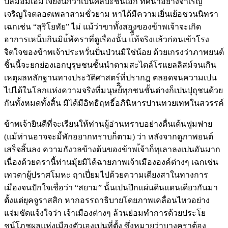
ปลื้มอิ่มเอมใจยิ่งนักว่าเ็ปนศิลปะชิ้นเอก ทัศนาอย่างจำเริญ
เจริญใจตลอดเพลาสามชั่วยาม หาได้มีความเยิ่นเย้อชวนนิทรา
เฉกเช่น “สุริโยทัย” ไม่ แม้ว่าขาทั้งสองของข้าพเจ้าจะเกิด
อาการเหน็บกินมิแ้พ้คราที่ดูเรื่องนั้น แ้ื้ท้จริงแล้วก่อนเข้าโรง
จิตใจของข้าพเจ้าประหวั่นปั่นป่วนมิใช่น้อย ด้วยเกรงว่าภาพยนต์
ชิ้นนี้จะยกย่องเอกบุรุษชนชั้นนำตามสะไตล์โรแยลลิสม์จนเกิน
เหตุผลหลักฐานทางประวัติศาสตร์ที่ปรากฎ ตลอดจนความเปน
ไปได้ในโลกแห่งความจริงที่มนุษย์ิิทุกชนชั้นต่างก็เปนปุถุชนด้วย
กันทั้งหมดทั้งสิ้น มิได้มีอิทธิฤทธิ์อภินิหารปานทวยเทพในสวรรค์
ข้าพเจ้ายินดีที่จะเรียนให้ท่านผู้อ่านทราบอย่างตื่นเต้นฟูมฟาย
(แม้ท่านอาจจะมิัพักอยากทราบก็ตาม) ว่า หลังจากดูภาพยนต์
เสร็จสิ้นลง ความกังวลข้างต้นของข้าพเ้จ้าก็ทุเลาลงเปนอันมาก
เนื่องด้วยครานี้ท่านมุ้ยมิได้ฉายภาพเจ้าเมืององค์ต่างๆ เฉกเช่น
เทวดาผู้ปราศโมหะ ฤาเปี่ยมไปด้วยความเดียงสาในทางการ
เมืองจนปักใจเชื่อว่า “สยาม” นั้นเปนปึกแผ่นดินแดนเดียวกันมา
ตั้งแต่ยุคจูราสสิก หากอรรถาธิบายโดยภาพเคลื่อนไหวอย่าง
แจ่มชัดแจ้งใจว่า เจ้าเมืองต่างๆ ล้วนย่อมทำการด้วยประโย
ชน์โภชผลแห่งเมืองตัวเองเปนที่ตั้ง ซึ่งหมายว่าบางคราต้อง