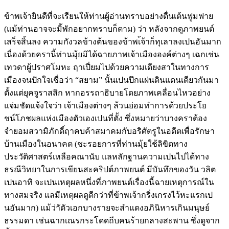
ข้าพเจ้ายินดีที่จะเรียนให้ท่านผู้อ่านทราบอย่างตื่นเต้นฟูมฟาย
(แม้ท่านอาจจะมิัพักอยากทราบก็ตาม) ว่า หลังจากดูภาพยนต์
เสร็จสิ้นลง ความกังวลข้างต้นของข้าพเ้จ้าก็ทุเลาลงเปนอันมาก
เนื่องด้วยครานี้ท่านมุ้ยมิได้ฉายภาพเจ้าเมืององค์ต่างๆ เฉกเช่น
เทวดาผู้ปราศโมหะ ฤาเปี่ยมไปด้วยความเดียงสาในทางการ
เมืองจนปักใจเชื่อว่า “สยาม” นั้นเปนปึกแผ่นดินแดนเดียวกันมา
ตั้งแต่ยุคจูราสสิก หากอรรถาธิบายโดยภาพเคลื่อนไหวอย่าง
แจ่มชัดแจ้งใจว่า เจ้าเมืองต่างๆ ล้วนย่อมทำการด้วยประโย
ชน์โภชผลแห่งเมืองตัวเองเปนที่ตั้ง ซึ่งหมายว่าบางคราต้อง
จำยอมสวามิภักดิ์ฤาคบค้าสมาคมกับอริศัตรูในอดีตเพื่อรักษา
บ้านเมืองในอนาคต (ชะรอยการที่ท่านมุ้ยใช้ลิขิตทาง
ประวัติศาสตร์เหลือคณานับ แลหลักฐานความเปนไปได้ทาง
ธรณีวิทยาในการเขียนสะคริปต์ภาพยนต์ มีบันทึกของวัน วลิต
เปนอาทิ จะเปนเหตุผลหนึ่งที่ภาพยนต์เรื่องนี้ฉายเหตุการณ์ใน
ทางสมจริง แลมีเหตุผลดูดีกว่าที่ข้าพเจ้ากริ่งเกรงไว้หะแรกเป
นอันมาก) แม้ว่าัตัวเอกบางรายจะสำแดงอภินิหารเกินมนุษย์
ธรรมดา เช่นฉากเณรกระโดดถีบคนร้ายกลางสะพาน ซึ่งดูจาก