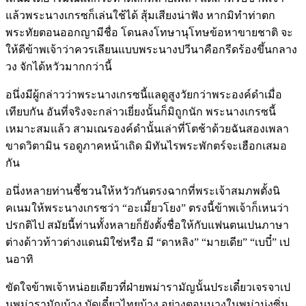
แล้วพระนางเกรซก็เล่นใช้ได้ สุ้มเสียงน่าฟัง หากมิทำท่าตก
พระทัยตอนออกญามีชื่อ โดนลงโทษานุโทษข้อหาขายชาติ จะ
ให้ดีข้าพเจ้าว่าควรเลียนแบบพระนางปวีนาคือกรีดร้องขึ้นกลาง
วง จักได้หวัวมากกว่านี้
อนึ่งมีผู้กล่าวว่าพระนางเกรซนี้แลดูสูงวัยกว่าพระองค์ดำเมื่อ
เทียบกัน อันที่จริงจะกล่าวเยี่ยงนั้นก็มิถูกนัก พระนางเกรซนี้
เหมาะสมแล้ว สามเณรองค์ดำนั้นเล่าที่โตช้าด้วยฉันสองเพลา
ขาดวิตามิน รอดูภาคหน้าเถิด มิทันไรพระพักตร์จะเฮือกเสมอ
กัน
อนึ่งหลายท่านชี้ชวนให้หวัวกันตรงฉากที่พระเจ้าสมภพตั้งนิ
คเนมให้พระนางเกรซว่า “อะเมี้ยวโยง” ตรงนี้ข้าพเจ้าก็เหนว่า
ปรกติไป สมัยนี้ท่านทั้งหลายก็ยังตั้งชื่อให้กับแฟนตนเปนภาษา
ต่างด้าวท้าวต่างแดนมิใช่หรือ มี “ดาหลิง” “มายเดีย” “เบบี๋” เป
นอาทิ
ขัดใจข้าพเจ้าหน่อยเดียวที่ฝ่ายพม่ารามัญนั้นประเดี๋ยวเจรจาเป
นพม่ารามัญบ้าง บัดเดี๋ยวไทยบ้าง อย่างตอนนางในพม่านุ่งซิ่น