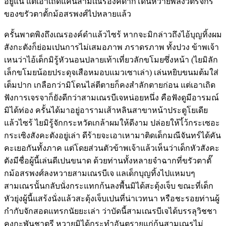
อยู่แน่ แต่เอาเถิดแค่นี้สามเณรองค์ดำก็โดนหวายพลังวัตรจักร
ของขรัวตาตั้กม้อสรพงศ์ไปหลายแล้ว
ครั้นพาดพิงถึงเณรองค์ดำแล้วไซร้ หากจะมิกล่าวถึงไอ้บุญทิ้งผม
สังกะตังก็ย่อมเปนการไม่เสมอภาพ ภราดรภาพ ทั้งปวง ข้าพเจ้า
เหนว่าไอ้เด็กมิรู้หัวนอนปลายเท้าเที่ยวลักขโมยซึ่งหน้า (ไยมิลัก
เล็กขโมยน้อยประดุจเสือหมอบแมวเซาเล่า) เล่นหยิบขนมต้มใส่
เต็มปาก เกลือกว่ามิโดนไล่ตีตายก็คงสำลักตายก่อน แต่เอาเถิด
ฟังการเจรจาก็ยังดีกว่าสามเณรบีเจหน่อยหนึ่ง คือฟังดูมีอารมณ์
มิได้ท่อง ครั้นได้มาอยู่อารามเส้าหลินสาขาหน้าประตูโยเดีย
แล้วไซร้ ไยมิรู้จักกระหวัดเกล้าผมให้ดีงาม ปล่อยให้ไ้ว้กระเซอะ
กระเซิงสังคะตังอยู่เล่า ดีร้ายจะเอาเหามาติดเด็กมณีจันทร์ได้คัน
คะเยอกันทั้งภาค แต่โดยส่วนตัวข้าพเจ้าแล้วเห็นว่าเด็กหัวสังคะ
ตังมีชื่อผู้นี้เล่นดีเปนขนาด ด้วยท่านทั้งหลายจำฉากที่ขรัวตาตั๊
กม้อสรพงศ์ลงหวายสามเณรบีเจ แลเด็กบุญทิ้งไปแหมบๆ
สามเณรนั้นกลับนั่งกระแทกก้นลงพื้นมิได้สะดุ้งเจ็บ ขณะที่เด็ก
หัวยุ่งผู้นี้แสร้งนั่งแล้วสะดุ้งเจ็บเปนที่น่าเวทนา หรือชะรอยท่านผู้
กำกับจักสอดแทรกนัยยะเล่า ว่าบัดนี้สามเณรบีเจได้บรรลุวิชชา
คงกะพันชาตรี หวายมิได้กระทำอันตรายแก่ก้นสามเณรไม่