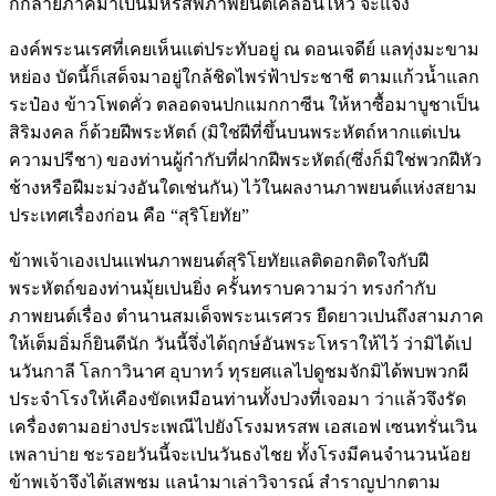
ก็กลายภาคมาเปนมหรสพภาพยนต์เคลื่อนไหว จะแจ้ง
องค์พระนเรศที่เคยเห็นแต่ประทับอยู่ ณ ดอนเจดีย์ แลทุ่งมะขาม
หย่อง บัดนี้ก็เสด็จมาอยู่ใกล้ชิดไพร่ฟ้าประชาชี ตามแก้วน้ำแลก
ระป๋อง ข้าวโพดคั่ว ตลอดจนปกแมกกาซีน ให้หาซื้อมาบูชาเป็น
สิริมงคล ก็ด้วยฝีพระหัตถ์ (มิใช่ฝีที่ขึ้นบนพระหัตถ์หากแต่เปน
ความปรีชา) ของท่านผู้กำกับที่ฝากฝีพระหัตถ์(ซึ่งก็มิใช่พวกฝีหัว
ช้างหรือฝีมะม่วงอันใดเช่นกัน) ไว้ในผลงานภาพยนต์แห่งสยาม
ประเทศเรื่องก่อน คือ “สุริโยทัย”
ข้าพเจ้าเองเปนแฟนภาพยนต์สุริโยทัยแลติดอกติดใจกับฝี
พระหัตถ์ของท่านมุ้ยเปนยิ่ง ครั้นทราบความว่า ทรงกำกับ
ภาพยนต์เรื่อง ตำนานสมเด็จพระนเรศวร ยืดยาวเปนถึงสามภาค
ให้เต็มอิ่มก็ยินดีนัก วันนี้จึ่งได้ฤกษ์อันพระโหราให้ไว้ ว่ามิได้เป
นวันกาลี โลกาวินาศ อุบาทว์ ทุรยศแลไปดูชมจักมิได้พบพวกผี
ประจำโรงให้เคืองขัดเหมือนท่านทั้งปวงที่เจอมา ว่าแล้วจึงรัด
เครื่องตามอย่างประเพณีไปยังโรงมหรสพ เอสเอฟ เซนทรั่นเวิน
เพลาบ่าย ชะรอยวันนี้จะเปนวันธงไชย ทั้งโรงมีคนจำนวนน้อย
ข้าพเจ้าจึงได้เสพชม แลนำมาเล่าวิจารณ์ สำราญปากตาม