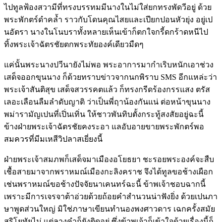
ไปทูลฟ้องสวามีที่ทรงบรรทมมีนางในไม่ใส่ยกทรงพัดวีอยู่ ด้วย
พระพักตร์ดำคล้ำ ราวกับโดนคุณไสยและเปียกปอนหัวยุ่ง อยู่เป
นอัตรา นางในโนบราทั้งหลายเห็นเข้าก็ตกใจกรี้ดกร้าดหนีไป
ทิ้งพระเจ้าฉัตรชัยตกพระทัยองค์เดียวมืดๆ
แค่นั้นพระนางปวีนายังไม่พอ พระอาการมากำเริบหนักเอาช่วง
เสด็จออกขุนนาง ก็ด้วยทราบข่าวจากนกพิราบ SMS อีกแหล่ะว่า
พระเจ้าสันติสุข เสด็จสวรรคตแล้ว ก็ทรงกรีดร้องกรรแสง ตรัส
เลอะเลือนลืมลำดับญาติ ว่าเป็นพี่ฤาน้องกันแน่ ต่อหน้าขุนนาง
พม่ารามัญเปนที่เปิ่นเทิ่น ให้ชาวพันทิบตั้งกระทู้สงสัยอยู่ฉะนี้
ข้างฝ่ายพระเจ้าฉัตรชัยคงระอา แลอับอายขายพระพักตร์พอ
สมควรที่มีมเหสีวิปลาสเยี่ยงนี้
ฝ่ายพระเจ้าสมภพก็เสด็จมาเมืองอโยธยา ชะรอยพระองค์จะสืบ
เชื้อสายมาจากพราหมณ์เมืองกะลิงคราช จึงได้ทูลขอช้างเผือก
เช่นพราหมณ์ขอช้างปัจจัยนาเคนทร์ฉะนี้ ข้าพเจ้าชอบฉากนี้
เพราะมีการเจรจาต้าอ่วยด้วยถ้อยคำสำนวนน่าฟังยิ่ง ด้วยเปนภา
ษาพูดส่วนใหญ่ มิใช่ภาษาเขียนทำนองพงศาวดาร เฉกครั้งสมัย
สุริโยทัยไม่ แต่ลางคำก็ยังติดอยู่ ซึ่งข้าพเจ้าก็เข้าใจด้วยเรื่องนี้ก็