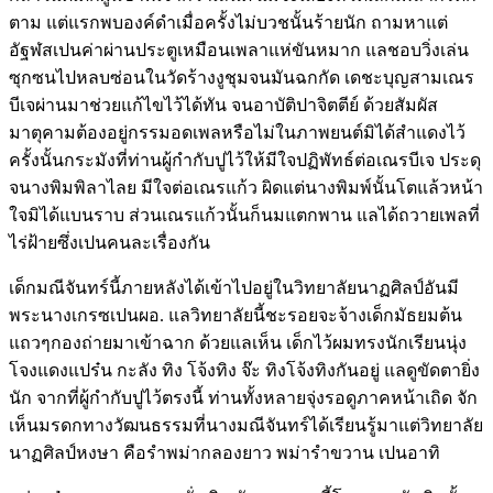
ตาม แต่แรกพบองค์ดำเมื่อครั้งไม่บวชนั้นร้ายนัก ถามหาแต่
อัฐฬสเปนค่าผ่านประตูเหมือนเพลาแห่ขันหมาก แลชอบวิ่งเล่น
ซุกซนไปหลบซ่อนในวัดร้างงูชุมจนมันฉกกัด เดชะบุญสามเณร
บีเจผ่านมาช่วยแก้ไขไว้ได้ทัน จนอาบัติปาจิตตีย์ ด้วยสัมผัส
มาตุคามต้องอยู่กรรมอดเพลหรือไม่ในภาพยนต์มิได้สำแดงไว้
ครั้งนั้นกระมังที่ท่านผู้กำกับปูไว้ให้มีใจปฏิพัทธ์ต่อเณรบีเจ ประดุ
จนางพิมพิลาไลย มีใจต่อเณรแก้ว ผิดแต่นางพิมพ์นั้นโตแล้วหน้า
ใจมิได้แบนราบ ส่วนเณรแก้วนั้นก็นมแตกพาน แลได้ถวายเพลที่
ไร่ฝ้ายซึ่งเปนคนละเรื่องกัน
เด็กมณีจันทร์นี้ภายหลังได้เข้าไปอยู่ในวิทยาลัยนาฏศิลป์อันมี
พระนางเกรซเปนผอ. แลวิทยาลัยนี้ชะรอยจะจ้างเด็กมัธยมต้น
แถวๆกองถ่ายมาเข้าฉาก ด้วยแลเห็น เด็กไว้ผมทรงนักเรียนนุ่ง
โจงแดงแปร๋น กะลัง ทิง โจ้งทิง จ๊ะ ทิงโจ้งทิงกันอยู่ แลดูขัดตายิ่ง
นัก จากที่ผู้กำกับปูไว้ตรงนี้ ท่านทั้งหลายจุ่งรอดูภาคหน้าเถิด จัก
เห็นมรดกทางวัฒนธรรมที่นางมณีจันทร์ได้เรียนรู้มาแต่วิทยาลัย
นาฏศิลป์หงษา คือรำพม่ากลองยาว พม่ารำขวาน เปนอาทิ