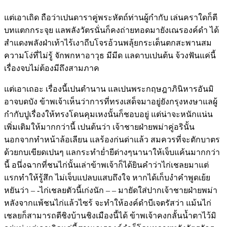
แต่เอาเถิด ถือว่าเปนดาราคู่พระหัตถ์ท่านผู้กำกับ เล่นคราใดก็ตี
บทแตกกระจุย แลพลังวัตรนั่นก็คงถ่ายทอดมายังเณรองค์ดำ ได้
สำแดงพลังฝ่าเท้าไร้เงาถีบโจรอ้วนพลุ้ยกระเด็นตกสะพานสม
ความโง่ที่ไม่รู้ จักพกหาอาวุธ มีมีด แลดาบเปนต้น จ้วงฟันแค่นี้
เรื่องจบไม่ต้องมีถึงสามภาค
แต่เอาเถอะ เรื่องนี้เปนตำนาน แลเปนพระกฤษฎาภินิหารอันมิ
อาจบดบัง ข้าพเจ้าเห็นว่าการที่ทรงเสด็จมาอยู่ยังกรุงหงษาแลผู้
กำกับปูเรื่องให้ทรงโดนคุมเหงนั้นก็ชอบอยู่ แต่น่าจะหนักแน่น
เพิ่มเติมให้มากกว่านี้ เปนต้นว่า เจ้าชายฝ่ายพม่าคู่อรินั้น
นอกจากทำหน้าล้อเลียน แลร้องก่นด่าแล้ว สมควรที่จะตักบาตร
ด้วยกบเขียดเปนๆ แลกระทำย่ำยีต่างๆนานาให้เจ็บแค้นมากกว่า
นี้ อนึ่งฉากที่ชนไก่นั้นเล่าข้าพเจ้าก็ได้ยินคำว่าไก่เชลยมาแต่
แรกทำให้รู้สึก ไม่เจ็บแปลบแสบถึงใจ หากได้เก็บงำคำพูดเย้ย
หยันว่า – -ไก่เชลยตัวนี้เก่งนัก – – มายัดใส่ปากเจ้าชายฝ่ายพม่า
หลังจากแพ้ชนไก่แล้วไซร้ จะทำให้องค์ดำบีเจตรัสว่า แม้นไก่
เชลยก็สามารถตีชิงบ้านชิงเมืองนี้ได้ ข้าพเจ้าคงกลั้นน้ำตาไว้มิ