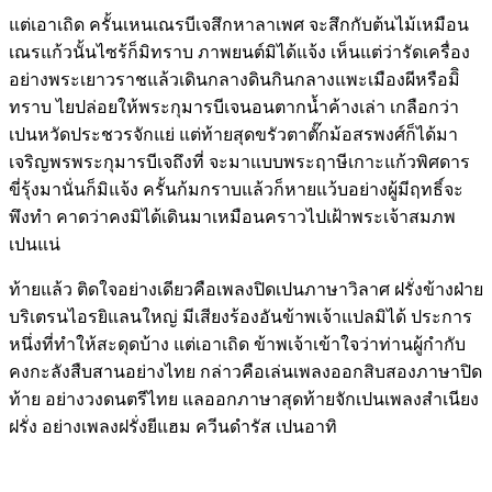
แต่เอาเถิด ครั้นเหนเณรบีเจสึกหาลาเพศ จะสึกกับต้นไม้เหมือน
เณรแก้วนั้นไซร้ก็มิทราบ ภาพยนต์มิได้แจ้ง เห็นแต่ว่ารัดเครื่อง
อย่างพระเยาวราชแล้วเดินกลางดินกินกลางแพะเมืองผีหรือมิิ
ทราบ ไยปล่อยให้พระกุมารบีเจนอนตากน้ำค้างเล่า เกลือกว่า
เปนหวัดประชวรจักแย่ แต่ท้ายสุดขรัวตาตั๊กม้อสรพงศ์ก็ได้มา
เจริญพรพระกุมารบีเจถึงที่ จะมาแบบพระฤาษีเกาะแก้วพิศดาร
ขี่รุ้งมานั่นก็มิแจ้ง ครั้นก้มกราบแล้วก็หายแว้บอย่างผู้มีฤทธิ์จะ
พึงทำ คาดว่าคงมิได้เดินมาเหมือนคราวไปเฝ้าพระเจ้าสมภพ
เปนแน่
ท้ายแล้ว ติดใจอย่างเดียวคือเพลงปิดเปนภาษาวิลาศ ฝรั่งข้างฝ่าย
บริเตรนไอรยิแลนใหญ่ มีเสียงร้องอันข้าพเจ้าแปลมิได้ ประการ
หนึ่งที่ทำให้สะดุดบ้าง แต่เอาเถิด ข้าพเจ้าเข้าใจว่าท่านผู้กำกับ
คงกะลังสืบสานอย่างไทย กล่าวคือเล่นเพลงออกสิบสองภาษาปิด
ท้าย อย่างวงดนตรีไทย แลออกภาษาสุดท้ายจักเปนเพลงสำเนียง
ฝรั่ง อย่างเพลงฝรั่งยีแฮม ควีนดำรัส เปนอาทิ