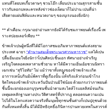
แทนที่โดยบทเกี้ยวดาษๆ ชวนโอ๊ก เลี่ยนประมาณสุกรสามชั้น
ราวกับลอกบทละครหลังข่าวช่องเจ็ดมาก็ไม่ปาน เปนที่น่า
เสียดายแผ่นฟิล์มและหนวดงามๆ ของบุเรงนองยิ่งนัก)
** คำเตือน: กรุณาอย่าอ่านหากยังมิได้รับชมภาพยนต์เรื่องนี้ เพ
ราะสปอยเลอร์เพียบ **
ข้าพเจ้าเปนผู้หนึ่งที่ได้มีโอกาสชมอภิมหาภาพยนต์แห่งสยาม
ประเทศ ฉายา
“ตำนานสมเด็จพระนเรศวรมหาราช”
แลได้เปน
ปลื้มอิ่มเอมใจยิ่งนักว่าเ็ปนศิลปะชิ้นเอก ทัศนาอย่างจำเริญ
เจริญใจตลอดเพลาสามชั่วยาม หาได้มีความเยิ่นเย้อชวนนิทรา
เฉกเช่น “สุริโยทัย” ไม่ แม้ว่าขาทั้งสองของข้าพเจ้าจะเกิด
อาการเหน็บกินมิแ้พ้คราที่ดูเรื่องนั้น แ้ื้ท้จริงแล้วก่อนเข้าโรง
จิตใจของข้าพเจ้าประหวั่นปั่นป่วนมิใช่น้อย ด้วยเกรงว่าภาพยนต์
ชิ้นนี้จะยกย่องเอกบุรุษชนชั้นนำตามสะไตล์โรแยลลิสม์จนเกิน
เหตุผลหลักฐานทางประวัติศาสตร์ที่ปรากฎ ตลอดจนความเปน
ไปได้ในโลกแห่งความจริงที่มนุษย์ิิทุกชนชั้นต่างก็เปนปุถุชนด้วย
กันทั้งหมดทั้งสิ้น มิได้มีอิทธิฤทธิ์อภินิหารปานทวยเทพในสวรรค์