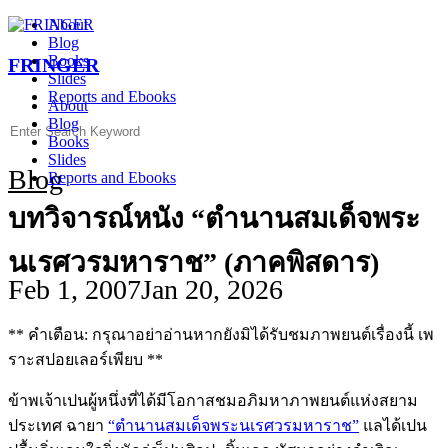
Skip
About
to
Blog
content
Books
FRINGER
Slides
Reports and Ebooks
About
Blog
Search
Books
for:
Slides
Blog
Reports and Ebooks
บทวิจารณ์หนัง “ตำนานสมเด็จพระ
นเรศวรมหาราช” (ภาคพิสดาร)
Feb 1, 2007
Jan 20, 2026
** คำเตือน: กรุณาอย่าอ่านหากยังมิได้รับชมภาพยนต์เรื่องนี้ เพ
ราะสปอยเลอร์เพียบ **
ข้าพเจ้าเปนผู้หนึ่งที่ได้มีโอกาสชมอภิมหาภาพยนต์แห่งสยาม
ประเทศ ฉายา
“ตำนานสมเด็จพระนเรศวรมหาราช”
แลได้เปน