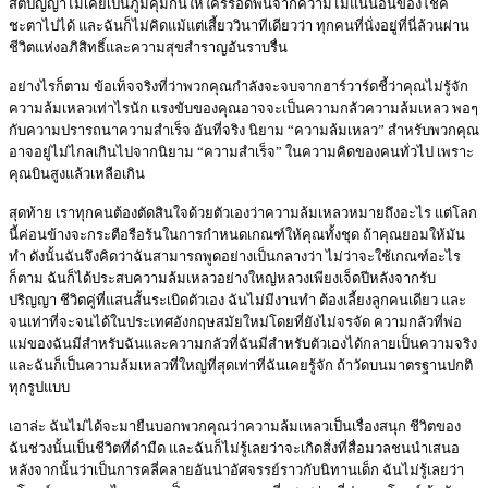
สติปัญญาไม่เคยเป็นภูมิคุ้มกันให้ใครรอดพ้นจากความไม่แน่นอนของโชค
ชะตาไปได้ และฉันก็ไม่คิดแม้แต่เสี้ยววินาทีเดียวว่า ทุกคนที่นั่งอยู่ที่นี่ล้วนผ่าน
ชีวิตแห่งอภิสิทธิ์และความสุขสำราญอันราบรื่น
อย่างไรก็ตาม ข้อเท็จจริงที่ว่าพวกคุณกำลังจะจบจากฮาร์วาร์ดชี้ว่าคุณไม่รู้จัก
ความล้มเหลวเท่าไรนัก แรงขับของคุณอาจจะเป็นความกลัวความล้มเหลว พอๆ
กับความปรารถนาความสำเร็จ อันที่จริง นิยาม “ความล้มเหลว” สำหรับพวกคุณ
อาจอยู่ไม่ไกลเกินไปจากนิยาม “ความสำเร็จ” ในความคิดของคนทั่วไป เพราะ
คุณบินสูงแล้วเหลือเกิน
สุดท้าย เราทุกคนต้องตัดสินใจด้วยตัวเองว่าความล้มเหลวหมายถึงอะไร แต่โลก
นี้ค่อนข้างจะกระตือรือร้นในการกำหนดเกณฑ์ให้คุณทั้งชุด ถ้าคุณยอมให้มัน
ทำ ดังนั้นฉันจึงคิดว่าฉันสามารถพูดอย่างเป็นกลางว่า ไม่ว่าจะใช้เกณฑ์อะไร
ก็ตาม ฉันก็ได้ประสบความล้มเหลวอย่างใหญ่หลวงเพียงเจ็ดปีหลังจากรับ
ปริญญา ชีวิตคู่ที่แสนสั้นระเบิดตัวเอง ฉันไม่มีงานทำ ต้องเลี้ยงลูกคนเดียว และ
จนเท่าที่จะจนได้ในประเทศอังกฤษสมัยใหม่โดยที่ยังไม่จรจัด ความกลัวที่พ่อ
แม่ของฉันมีสำหรับฉันและความกลัวที่ฉันมีสำหรับตัวเองได้กลายเป็นความจริง
และฉันก็เป็นความล้มเหลวที่ใหญ่ที่สุดเท่าที่ฉันเคยรู้จัก ถ้าวัดบนมาตรฐานปกติ
ทุกรูปแบบ
เอาล่ะ ฉันไม่ได้จะมายืนบอกพวกคุณว่าความล้มเหลวเป็นเรื่องสนุก ชีวิตของ
ฉันช่วงนั้นเป็นชีวิตที่ดำมืด และฉันก็ไม่รู้เลยว่าจะเกิดสิ่งที่สื่อมวลชนนำเสนอ
หลังจากนั้นว่าเป็นการคลี่คลายอันน่าอัศจรรย์ราวกับนิทานเด็ก ฉันไม่รู้เลยว่า