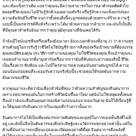
และเข้มแข็งกว่าเดิม แปลว่าคุณจะมีความสามารถในการเอาตัวรอดติดตัวไป
ตลอดชีวิต คุณจะไม่มีวันรู้จักตัวเองอย่างแท้จริง หรือรู้จักความแข็งแกร่งของ
ความสัมพันธ์ในชีวิต จนกว่าทั้งสองสิ่งนี้จะถูกทดสอบด้วยเคราะห์ร้าย ความรู้
แบบนี้เป็นพรสวรรค์ที่แท้จริง เพราะได้มาด้วยความยากลำบาก และมันก็เป็นสิ่ง
ที่มีคุณค่าสำหรับฉันมากกว่าคุณวุฒิทุกอย่างที่ฉันเคยได้รับ
ถ้าฉันมีไทม์แมชชีนหรือเครื่องย้อนเวลา ฉันจะบอกตัวเองที่อายุ 21 ว่า ความสุข
ส่วนตัวอยู่ในการรับรู้ว่าชีวิตไม่ใช่บัญชีรายการสิ่งของหรือเป้าหมายที่ต้องบรรลุ
คุณสมบัติของคุณ ประวัติการทำงานของคุณ ไม่ใช่ชีวิตของคุณ ถึงแม้ว่าคุณจะ
เจอคนจำนวนมากที่อายุเท่ากับหรือมากกว่าฉันที่สับสนระหว่างสองสิ่งนี้ ชีวิต
เป็นเรื่องยาก ซับซ้อน และไม่มีใครสามารถควบคุมมันอย่างสมบูรณ์ได้ ความ
อ่อนน้อมถ่อมตนที่จะยอมรับความจริงข้อนี้จะช่วยคุณให้รอดพ้นจากความ
ผันผวนของชีวิต
พวกคุณอาจจะคิดว่าฉันเลือกหัวข้อที่สอง ว่าด้วยความสำคัญของจินตนาการ
เพราะบทบาทของมันในการสร้างชีวิตฉันขึ้นมาใหม่ แต่นั่นไม่ใช่เหตุผลทั้งหมด
ถึงแม้ว่าฉันจะยืนยันคุณค่าของนิทานก่อนนอนจวบจนวันตาย ฉันก็ได้เรียนรู้ที่
จะให้คุณค่ากับจินตนาการในแง่มุมที่กว้างกว่านั้นมาก
จินตนาการไม่ได้เป็นเพียงสมรรถภาพพิเศษของมนุษย์ในการมองเห็นสิ่งที่ไม่มี
อยู่ และดังนั้นจึงเป็นต้นธารของสิ่งประดิษฐ์และนวัตกรรมทุกอย่างเท่านั้น แต่ใน
ด้านที่มันสามารถเปลี่ยนแปลงและเปิดเผยอย่างดีที่สุด จินตนาการคือพลังที่
ทำให้เราสามารถเห็นอกเห็นใจมนุษย์ผู้อื่นที่เราไม่เคยมีประสบการณ์ร่วมกัน