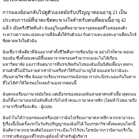
การมองย้อนกลับไปดูตัวเองสมัยรับปริญญาตอนอายุ 21 เป็น
ประสบการณ์ที่น่าตะขิดตะขวงใจสำหรับคนที่ตอนนี้อายุ 42
แล้ว
เมื่อครึ่งชีวิตที่แล้ว ฉันอยู่ในจุดที่พยายามหาจุดสมดุลที่ไม่ค่อยลงตัว
ระหว่างความทะเยอทะยานที่ฉันตั้งให้กับตัวเอง กับความทะเยอทะยานที่คนใกล้
ชิดคาดหวังในตัวฉัน
ฉันเชื่อว่าสิ่งเดียวที่ฉันอยากทำทั้งชีวิตคือการเขียนนิยาย อย่างไรก็ตาม พ่อแม่
ของฉัน ซึ่งทั้งสองคนมีพื้นเพมาจากครอบครัวยากจนและไม่ได้เรียน
มหาวิทยาลัย มองว่าจินตนาการที่บรรเจิดเกินไปของฉันเป็นนิสัยเพี้ยนๆ ตลกๆ
ส่วนตัวที่ไม่มีวันจ่ายค่าเช่าบ้านหรือทำให้กินบำนาญได้ พ่อแม่หวังว่าฉันจะ
เรียนสายวิชาชีพ ฉันอยากเรียนวรรณกรรมอังกฤษ เราประนีประนอมกันในทาง
ที่ไม่ได้ทำให้ใครพอใจเลยถ้ามองจากตอนนี้
ฉันตกลงเรียนภาษาสมัยใหม่ แต่เมื่อรถของพ่อแม่พ้นสายตาตรงหัวเลี้ยวสุดถนน
ฉันก็ทิ้งภาษาเยอรมันทันทีแล้ววิ่งไปเข้าคณะภาษาคลาสสิก (โดยทั่วไปหมายถึง
ภาษากรีกหรือละติน – ผู้แปล)
ฉันจำไม่ได้ว่าบอกพ่อแม่หรือเปล่าว่าฉันไปเรียนภาษาคลาสสิก พวกเขาอาจจะ
รู้เรื่องนี้เป็นครั้งแรกในวันรับปริญญาของฉันก็ได้ ในบรรดาวิชาทั้งหมดบนโลกนี้
ฉันคิดว่าพวกเขาคงคิดไม่ออกว่าจะมีอะไรไร้ประโยชน์มากกว่านิทานกรีกใน
การช่วงชิงกุญแจที่ไขประตูห้องน้ำสำหรับผู้บริหาร