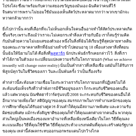
โปร่งโล่ง ซึ่งมาพร้อมกับความสยองขวัญของมันเอง ฉันคิดว่าคนที่ไร้
จินตนาการเพราะไม่ยอมใช้มันมองเห็นสัตว์ประหลาดมากกว่า พวกเขามักจะ
หวาดกลัวมากกว่า
ยิ่งไปกว่านั้น คนที่เลือกที่จะไม่เห็นอกเห็นใจคนอื่นอาจทำให้สัตว์ประหลาดเกิด
ขึ้นจริงๆ เพราะถึงแม้ว่าเราจะไม่เคยกระทำสิ่งเลวร้ายกับมือ เราก็สมรู้ร่วมคิด
กับมันด้วยความไม่แยแสของตัวเอง หนึ่งในสิ่งที่ฉันได้เรียนรู้ที่สุดปลายทางเดิน
ของคณะภาษาคลาสสิกที่ฉันย่างเท้าเข้าไปตอนอายุ 18 เพื่อแสวงหาสิ่งที่ตอน
นั้นฉันให้นิยามไม่ได้ คือสิ่งที่
พลูทาร์ก
นักประพันธ์กรีกเคยกล่าวไว้: สิ่งที่เรา
ทำได้ภายในตัวเอง จะเปลี่ยนแปลงความจริงในโลกภายนอก (What we achieve
inwardly will change outer reality) นั่นเป็นคำกล่าวที่เหลือเชื่อ แต่มันก็ได้รับการ
พิสูจน์ทุกวันในชีวิตของเรา วันละเป็นพันครั้ง ว่าเป็นเรื่องจริง
คำกล่าวนี้สะท้อนความเชื่อมโยงระหว่างเรากับโลกภายนอกที่ปฏิเสธไม่ได้
สะท้อนข้อเท็จจริงที่ว่าลำพังการมีชีวิตอยู่ของเรา ก็กระทบกับชีวิตของคนอื่น
แล้ว แต่พวกคุณ บัณฑิตฮาร์วาร์ดรุ่นจบปี 2008 จะกระทบกับชีวิตของคนอื่นได้
อีกมากมายเพียงใด? สติปัญญาของคุณ สมรรถภาพในการทำงานหนักของคุณ
การศึกษาที่คุณได้รับอย่างคู่ควร ล้วนทำให้คุณมีสถานภาพพิเศษ และความรับ
ผิดชอบพิเศษ แม้กระทั่งสัญชาติของคุณก็ทำให้คุณแตกต่างจากคนอื่น พวกคุณ
ส่วนใหญ่เป็นพลเมืองของมหาอำนาจที่เหลือเพียงหนึ่งเดียวในโลก วิธีที่คุณลง
คะแนนเสียง วิธีที่คุณใช้ชีวิต วิธีที่คุณประท้วง แรงกดดันที่คุณจะสร้างต่อรัฐบาล
ของคุณ เหล่านี้ส่งผลกระทบออกนอกพรมแดนไปกว้างไกล