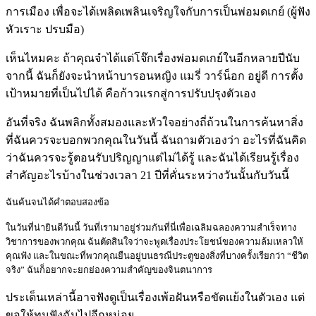
การเมือง เพื่อจะได้เพลิดเพลินเจริญใจกับการเป็นพ่อมดเกย์ (ผู้ฟัง
หัวเราะ ปรบมือ)
เห็นไหมคะ ถ้าคุณจำได้แต่โจ๊กเรื่องพ่อมดเกย์ในอีกหลายปีนับ
จากนี้ ฉันก็ยังจะนำหน้าบารอนหญิง แมรี่ วาร์น็อก อยู่ดี การตั้ง
เป้าหมายที่เป็นไปได้ คือก้าวแรกสู่การปรับปรุงตัวเอง
อันที่จริง ฉันพลิกทั้งสมองและหัวใจอย่างถี่ถ้วนในการค้นหาสิ่ง
ที่ฉันควรจะบอกพวกคุณในวันนี้ ฉันถามตัวเองว่า อะไรที่ฉันคิด
ว่าฉันควรจะรู้ตอนรับปริญญาแต่ไม่ได้รู้ และฉันได้เรียนรู้เรื่อง
สำคัญอะไรบ้างในช่วงเวลา 21 ปีที่คั่นระหว่างวันนั้นกับวันนี้
ฉันค้นจนได้คำตอบสองข้อ
ในวันที่น่ายินดีวันนี้ วันที่เรามาอยู่ร่วมกันที่นี่เพื่อเฉลิมฉลองความสำเร็จทาง
วิชาการของพวกคุณ ฉันตัดสินใจว่าจะพูดเรื่องประโยชน์ของความล้มเหลวให้
คุณฟัง และในขณะที่พวกคุณยืนอยู่บนธรณีประตูของสิ่งที่บางครั้งเรียกว่า “ชีวิต
จริง” ฉันก็อยากจะยกย่องความสำคัญของจินตนาการ
ประเด็นเหล่านี้อาจฟังดูเป็นเรื่องเพ้อฝันหรือขัดแย้งในตัวเอง แต่
ขอให้ทนฟังฉันไปอีกหน่อย