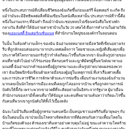
หนึ่งในประสบการณ์ที่เปลี่ยนชีวิตของฉันเกิดขึ้นก่อนแฮร์รี่ พ็อตเตอร์ จะเกิด ถึง
แม้ว่ามันจะมีอิทธิพลต่อสิ่งที่ฉันเขียนในหนังสือเหล่านั้น ประสบการณ์ที่ว่านี้คือ
หนึ่งในงานแรกๆ ที่ฉันทำ ถึงแม้ว่าฉันจะชอบหลบไปเขียนหนังสือในช่วงพัก
กลางวัน สิ่งที่ทำให้ฉันจ่ายค่าเช่าบ้านในวัย 20 เศษได้ คือการทำงานในฝ่ายวิจัย
ของ
แอมเนสตี้ อินเตอร์เนชั่นแนล
ที่สำนักงานใหญ่ขององค์กรในลอนดอน
ในนั้น ในห้องทำงานเล็กๆ ของฉัน ฉันอ่านจดหมายลายมือหวัดที่เขียนอย่างเร่ง
รีบ ที่ถูกลักลอบส่งออกมาจากประเทศเผด็จการ โดยชายและหญิงที่เสี่ยงคุกเพื่อ
ประกาศให้โลกภายนอกรับรู้ว่ากำลังเกิดอะไรขึ้นกับพวกเขา ฉันเห็นรูปถ่ายของ
คนที่หายตัวไปอย่างไร้ร่องรอย ที่ครอบครัวและญาติมิตรผู้สิ้นหวังส่งมาหาแอ
มเนสตี้ ฉันอ่านปากคำของเหยื่อผู้ถูกทรมานและเห็นรูปถ่ายบาดแผลของพวก
เขา ฉันเปิดผนึกข้อเขียนด้วยลายมือของผู้อยู่ในเหตุการณ์ ที่เล่าเรื่องศาลเตี้ย
และการประหารชีวิต การลักพาตัวและการข่มขืน เพื่อนร่วมงานของฉันจำนวน
มากเคยเป็นนักโทษการเมือง คนที่เคยถูกไล่ออกจากบ้าน หรือถูกสถานการณ์
บังคับให้ลี้ภัย เพราะพวกเขาอวดดีที่จะคิดอย่างเป็นอิสระจากรัฐบาล ผู้มาเยือน
สำนักงานของเรามีทั้งคนที่มาให้ข้อมูล และคนที่พยายามค้นหาว่าเกิดอะไรขึ้น
กับคนที่พวกเขาถูกบังคับให้ทิ้งไว้เบื้องหลัง
ฉันจะไม่มีวันลืมเหยื่อผู้ถูกทรมานคนหนึ่ง เป็นหนุ่มชาวแอฟริกันที่อายุพอๆ กับ
ฉันในตอนนั้น เขาป่วยเป็นโรคทางจิตหลังจากที่ต้องทนกับความเหี้ยมโหดใน
บ้านเกิดของตัวเอง ตัวของเขาสั่นเทาอย่างควบคุมไม่อยู่ ขณะเล่าความโหดร้าย
ตอนที่โดนทรมานต่อหน้ากล้องวีดีโอ เขาตัวสูงกว่าฉันหนึ่งฟุต ดูบอบบางราวกับ