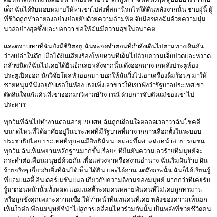
เด็ก ฉันได้รับมอบหมายให้พาเขาไปส่งที่สถานีรถไฟใต้ดินหลังจากนั้น ชายผู้นี้ ผู้
ที่ชีวิตถูกทำลายลงอย่างย่อยยับด้วยความอำมหิต จับมือของฉันด้วยความนุ่ม
นวลอย่างสุดซึ้งและบอกว่า ขอให้ฉันมีความสุขในอนาคต
และตราบเท่าที่ฉันยังมีชีวิตอยู่ ฉันจะจดจำตอนที่กำลังเดินไปตามทางเดินอัน
ว่างเปล่าในตึก เมื่อได้ยินเสียงร้องโหยหวนที่เต็มไปด้วยความเจ็บปวดและหวาด
กลัวชนิดที่ฉันไม่เคยได้ยินอีกเลยหลังจากนั้น ดังออกมาจากหลังประตูห้อง
ประตูเปิดออก นักวิจัยโผล่หัวออกมา บอกให้ฉันวิ่งไปเอาเครื่องดื่มร้อนๆ มาให้
ชายหนุ่มที่นั่งอยู่กับเธอในห้อง เธอเพิ่งเล่าข่าวให้เขาฟังว่ารัฐบาลประเทศเขา
ตัดสินใจแก้แค้นที่เขาออกมาวิพากษ์วิจารณ์ ด้วยการจับตัวแม่ของเขาไป
ประหาร
ทุกวันที่ฉันไปทำงานตอนอายุ 20 เศษ ฉันถูกเตือนใจตลอดเวลาว่าฉันโชคดี
ขนาดไหนที่ได้อาศัยอยู่ในประเทศที่มีรัฐบาลที่มาจากการเลือกตั้งในระบอบ
ประชาธิปไตย ประเทศที่ทุกคนมีสิทธิมีทนายและขึ้นศาลต่อหน้าสาธารณชน
ทุกวัน ฉันเห็นพยานหลักฐานมากขึ้นเรื่อยๆ ที่ยืนยันความเลวร้ายที่มนุษย์จะ
กระทำต่อเพื่อนมนุษย์ด้วยกัน เพื่อแสวงหาหรือสงวนอำนาจ ฉันเริ่มฝันร้าย ฝัน
ร้ายจริงๆ เกี่ยวกับสิ่งที่ฉันได้เห็น ได้ยิน และได้อ่าน แต่ถึงกระนั้น ฉันก็ได้เรียนรู้
ที่แอมเนสตี้ อินเตอร์เนชั่นแนล เกี่ยวกับความดีงามของมนุษย์ มากกว่าที่เคยรับ
รู้มาก่อนหน้านั้นทั้งหมด แอมเนสตี้ระดมคนหลายพันคนที่ไม่เคยถูกทรมาน
หรือถูกขังคุกเพราะความเชื่อ ให้ทำหน้าที่แทนคนที่เคย พลังของความเห็นอก
เห็นใจต่อเพื่อนมนุษย์ที่นำไปสู่การเคลื่อนไหวร่วมกันนั้น เป็นพลังที่ช่วยชีวิตคน