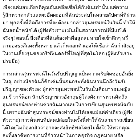
เพียงแต่มอบเกียรติคุณอันเหลือเชื่อให้กับฉันเท่านั้น แต่ความ
รู้สึกหวาดกลัวและผะอืดผะอมที่ฉันประสบในหลายสัปดาห์ที่ผ่าน
มา ทุกครั้งที่คิดถึงการที่จะต้องมากล่าวสุนทรพจน์ในวันนี้ ทำให้
ฉันลดน้ำหนักได้ (ผู้ฟังหัวเราะ) มันเป็นสถานการณ์ที่มีแต่ได้
จริงๆ! ตอนนี้ สิ่งเดียวที่ฉันต้องทำคือสูดลมหายใจเข้าลึกๆ หรี่
ตามองธงสีแดงทั้งหลาย แล้วก็หลอกตัวเองให้เชื่อว่าฉันกำลังอยู่
ในงานเลี้ยงรุ่นของกริฟฟินดอร์ที่ใหญ่ที่สุดในโลก (ผู้ฟังหัวเราะ
ปรบมือ)
การกล่าวสุนทรพจน์ในวันรับปริญญาเป็นความรับผิดชอบอันยิ่ง
ใหญ่ อย่างน้อยฉันก็คิดเช่นนั้นจนกระทั่งฉันหวนนึกถึงวันรับ
ปริญญาของตัวเอง ผู้กล่าวสุนทรพจน์ในวันนั้นคือบารอนหญิง
แมรี่ วาร์น็อก นักปรัชญาชาวอังกฤษผู้โด่งดัง การหวนคิดถึง
สุนทรพจน์ของท่านช่วยฉันมากเลยในการเขียนสุนทรพจน์ฉบับ
นี้ เพราะฉันจำสุนทรพจน์ของท่านไม่ได้เลยแม้แต่คำเดียว (ผู้ฟัง
หัวเราะ) การค้นพบที่ปลดปล่อยในครั้งนี้ทำให้ฉันสามารถเขียน
ได้โดยไม่ต้องกลัวว่าอาจจะส่งอิทธิพลโดยไม่ตั้งใจให้พวกคุณ
ละทิ้งอาชีพการงานที่ก้าวหน้าในภาคธุรกิจ กฎหมาย หรือ