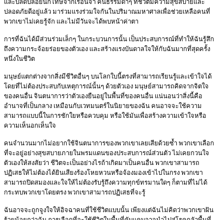
และปลดปล่อยนักโทษจากเรือนจำ คนธรรมดาๆ ที่ชีวิตมีความสุขสบายและ
ปลอดภัยดีอยู่แล้ว มาร่วมแรงร่วมใจกันในปริมาณมหาศาลเพื่อช่วยเหลือคนที่
พวกเขาไม่เคยรู้จัก และไม่มีวันจะได้พบหน้าค่าตา
การที่ฉันได้มีส่วนร่วมเล็กๆ ในกระบวนการนั้น เป็นประสบการณ์ที่ทำให้ฉันรู้สึก
ถึงความกระจ้อยร่อยของตัวเอง และสร้างแรงบันดาลใจให้กับฉันมากที่สุดครั้ง
หนึ่งในชีวิต
มนุษย์แตกต่างจากสิ่งมีชีวิตอื่นๆ บนโลกใบนี้ตรงที่สามารถเรียนรู้และเข้าใจได้
โดยที่ไม่ต้องประสบกับเหตุการณ์นั้นๆ ด้วยตัวเอง มนุษย์สามารถคิดจากจิตใจ
ของคนอื่น จินตนาการว่าตัวเองยืนอยู่ในพื้นที่ของคนอื่น แน่นอนว่าสิ่งนี้คือ
อำนาจที่เป็นกลาง เหมือนกับเวทมนตร์ในนิยายของฉัน คนอาจจะใช้ความ
สามารถแบบนี้ในการชักใยหรือควบคุม หรือใช้มันเพื่อสร้างความเข้าใจหรือ
ความเห็นอกเห็นใจ
คนจำนวนมากไม่อยากใช้จินตนาการของพวกเขาเลยเสียด้วยซ้ำ พวกเขาเลือก
ที่จะอยู่อย่างสุขสบายภายในพรมแดนของประสบการณ์ส่วนตัว ไม่เคยกวนใจ
ตัวเองให้สงสัยว่า ชีวิตจะเป็นอย่างไรถ้าเกิดมาเป็นคนอื่น พวกเขาสามารถ
ปฏิเสธให้ไม่ต้องได้ยินเสียงร้องโหยหวนหรือจ้องมองเข้าไปในกรง พวกเขา
สามารถปิดสมองและใจให้ไม่ต้องรับรู้ถึงความทุกข์ทรมานใดๆ ก็ตามที่ไม่ได้
กระทบพวกเขาโดยตรง พวกเขาสามารถปฏิเสธที่จะรู้
ฉันอาจจะถูกจูงใจให้อิจฉาคนที่ใช้ชีวิตแบบนั้น เพียงแต่ฉันไม่คิดว่าพวกเขาฝัน
ร้ายน้อยกว่าฉัน การเลือกที่จะใช้ชีวิตในพื้นที่คับแคบอาจนำไปสู่โรคกลัวพื้นที่