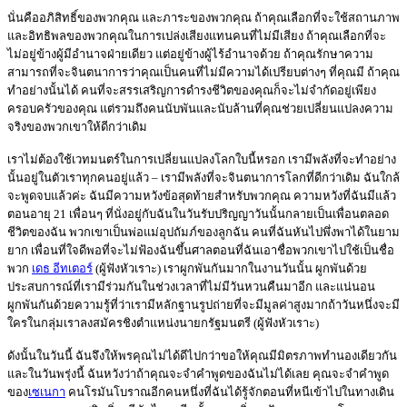
นั่นคืออภิสิทธิ์ของพวกคุณ และภาระของพวกคุณ ถ้าคุณเลือกที่จะใช้สถานภาพ
และอิทธิพลของพวกคุณในการเปล่งเสียงแทนคนที่ไม่มีเสียง ถ้าคุณเลือกที่จะ
ไม่อยู่ข้างผู้มีอำนาจฝ่ายเดียว แต่อยู่ข้างผู้ไร้อำนาจด้วย ถ้าคุณรักษาความ
สามารถที่จะจินตนาการว่าคุณเป็นคนที่ไม่มีความได้เปรียบต่างๆ ที่คุณมี ถ้าคุณ
ทำอย่างนั้นได้ คนที่จะสรรเสริญการดำรงชีวิตของคุณก็จะไม่จำกัดอยู่เพียง
ครอบครัวของคุณ แต่รวมถึงคนนับพันและนับล้านที่คุณช่วยเปลี่ยนแปลงความ
จริงของพวกเขาให้ดีกว่าเดิม
เราไม่ต้องใช้เวทมนตร์ในการเปลี่ยนแปลงโลกใบนี้หรอก เรามีพลังที่จะทำอย่าง
นั้นอยู่ในตัวเราทุกคนอยู่แล้ว – เรามีพลังที่จะจินตนาการโลกที่ดีกว่าเดิม ฉันใกล้
จะพูดจบแล้วค่ะ ฉันมีความหวังข้อสุดท้ายสำหรับพวกคุณ ความหวังที่ฉันมีแล้ว
ตอนอายุ 21 เพื่อนๆ ที่นั่งอยู่กับฉันในวันรับปริญญาวันนั้นกลายเป็นเพื่อนตลอด
ชีวิตของฉัน พวกเขาเป็นพ่อแม่อุปถัมภ์ของลูกฉัน คนที่ฉันหันไปพึ่งพาได้ในยาม
ยาก เพื่อนที่ใจดีพอที่จะไม่ฟ้องฉันขึ้นศาลตอนที่ฉันเอาชื่อพวกเขาไปใช้เป็นชื่อ
พวก
เดธ อีทเตอร์
(ผู้ฟังหัวเราะ) เราผูกพันกันมากในงานวันนั้น ผูกพันด้วย
ประสบการณ์ที่เรามีร่วมกันในช่วงเวลาที่ไม่มีวันหวนคืนมาอีก และแน่นอน
ผูกพันกันด้วยความรู้ที่ว่าเรามีหลักฐานรูปถ่ายที่จะมีมูลค่าสูงมากถ้าวันหนึ่งจะมี
ใครในกลุ่มเราลงสมัครชิงตำแหน่งนายกรัฐมนตรี (ผู้ฟังหัวเราะ)
ดังนั้นในวันนี้ ฉันจึงให้พรคุณไม่ได้ดีไปกว่าขอให้คุณมีมิตรภาพทำนองเดียวกัน
และในวันพรุ่งนี้ ฉันหวังว่าถ้าคุณจะจำคำพูดของฉันไม่ได้เลย คุณจะจำคำพูด
ของ
เซเนกา
คนโรมันโบราณอีกคนหนึ่งที่ฉันได้รู้จักตอนที่หนีเข้าไปในทางเดิน