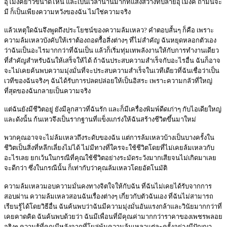
อุโมงค์ยาวขนาดไหน และเป็นเวลานานมากที่แสงสว่างที่ปลายอุโมงค์ ถ้ามันจะ
มี ก็เป็นเพียงความหวังของฉัน ไม่ใช่ความจริง
แล้วเหตุใดฉันจึงพูดถึงประโยชน์ของความล้มเหลว? คำตอบสั้นๆ ก็คือ เพราะ
ความล้มเหลวบังคับให้เราต้องถอดรื้อสิ่งต่างๆ ที่ไม่สำคัญ ฉันหยุดหลอกตัวเอง
ว่าฉันเป็นอะไรมากกว่าที่ฉันเป็น แล้วก็เริ่มทุ่มเทพลังงานให้กับการทำงานเดียว
ที่สำคัญสำหรับฉันให้เสร็จให้ได้ ถ้าฉันประสบความสำเร็จกับอะไรอื่น ฉันก็อาจ
จะไม่เคยค้นพบความมุ่งมั่นที่จะประสบความสำเร็จในเวทีเดียวที่ฉันเชื่อว่าเป็น
เวทีของฉันจริงๆ ฉันได้รับการปลดปล่อยให้เป็นอิสระ เพราะความกลัวที่ใหญ่
ที่สุดของฉันกลายเป็นความจริง
แต่ฉันยังมีชีวิตอยู่ ยังมีลูกสาวที่ฉันรัก และก็มีเครื่องพิมพ์ดีดเก่าๆ กับไอเดียใหญ่
และดังนั้น ก้นเหวจึงเป็นรากฐานที่แข็งแกร่งให้ฉันสร้างชีวิตขึ้นมาใหม่
พวกคุณอาจจะไม่ล้มเหลวถึงระดับของฉัน แต่การล้มเหลวบ้างเป็นบางครั้งใน
ชีวิตเป็นสิ่งที่หลีกเลี่ยงไม่ได้ ไม่มีทางที่ใครจะใช้ชีวิตโดยที่ไม่เคยล้มเหลวกับ
อะไรเลย ยกเว้นในกรณีที่คุณใช้ชีวิตอย่างระมัดระวังมากเสียจนไม่เกิดมาเลย
จะดีกว่า ซึ่งในกรณีนั้น ก็เท่ากับว่าคุณล้มเหลวโดยอัตโนมัติ
ความล้มเหลวมอบความมั่นคงทางจิตใจให้กับฉัน ที่ฉันไม่เคยได้รับจากการ
สอบผ่าน ความล้มเหลวสอนฉันเรื่องต่างๆ เกี่ยวกับตัวฉันเอง ที่ฉันไม่สามารถ
เรียนรู้ได้โดยวิธีอื่น ฉันค้นพบว่าฉันมีความมุ่งมั่นอันแรงกล้าและวินัยมากกว่าที่
เคยคาดคิด ฉันค้นพบด้วยว่า ฉันมีเพื่อนที่มีคุณค่ามากกว่าราคาของเพชรพลอย
จริงๆ ความรู้ที่คุณมีหลังจากที่โผล่พ้นความล้มเหลวแต่ละครั้งอย่างมีปัญญา