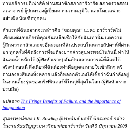
ท่านอธิการบดีเฟาส์ต์ ท่านสมาชิกสภาฮาร์วาร์ด สภาตรวจสอบ
คณาจารย์ ผู้ปกครองผู้เปี่ยมความภาคภูมิใจ และโดยเฉพาะ
อย่างยิ่ง บัณฑิตทุกคน
คำแรกที่ฉันอยากจะกล่าวคือ “ขอบคุณ” นะคะ ฮาร์วาร์ดไม่
เพียงแต่มอบเกียรติคุณอันเหลือเชื่อให้กับฉันเท่านั้น แต่ความ
รู้สึกหวาดกลัวและผะอืดผะอมที่ฉันประสบในหลายสัปดาห์ที่ผ่าน
มา ทุกครั้งที่คิดถึงการที่จะต้องมากล่าวสุนทรพจน์ในวันนี้ ทำให้
ฉันลดน้ำหนักได้ (ผู้ฟังหัวเราะ) มันเป็นสถานการณ์ที่มีแต่ได้
จริงๆ! ตอนนี้ สิ่งเดียวที่ฉันต้องทำคือสูดลมหายใจเข้าลึกๆ หรี่
ตามองธงสีแดงทั้งหลาย แล้วก็หลอกตัวเองให้เชื่อว่าฉันกำลังอยู่
ในงานเลี้ยงรุ่นของกริฟฟินดอร์ที่ใหญ่ที่สุดในโลก (ผู้ฟังหัวเราะ
ปรบมือ)
แปลจาก
The Fringe Benefits of Failure, and the Importance of
Imagination
สุนทรพจน์ของ J.K. Rowling ผู้ประพันธ์ แฮร์รี่ พ็อตเตอร์ กล่าว
ในงานรับปริญญามหาวิทยาลัยฮาร์วาร์ด วันที่ 5 มิถุนายน 2008