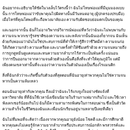
ฉันอยากจะอธิบายให้ชัดในวงเล็บไว้ตรงนี้ว่า ฉันไม่โทษพ่อแม่ที่มีมุมมองแบบ
นั้น การโทษพ่อแม่ว่าขับพาคุณไปผิดทางนั้นมีวันหมดอายุ (ผู้ปกครองปรบมือ)
เมื่อไหร่ที่คุณโตพอที่จะถือพวงมาลัยเอง ความรับผิดชอบย่อมตกเป็นของคุณ
และนอกจากนั้น ฉันก็ไม่อาจวิพากษ์วิจารณ์พ่อแม่ที่หวังว่าฉันจะไม่พบพานกับ
ความจน พวกเขารู้รสชาติของความจน และหลังจากนั้นฉันเองก็ยากจน ฉันเห็น
ด้วยกับพ่อแม่ว่ามันไม่ใช่ประสบการณ์ที่ทำให้เรารู้สึกว่าชีวิตมีค่า ความจนก่อ
ให้เกิดความกลัว ความเครียด และบางครั้งทำให้ซึมเศร้าด้วย ความจนหมายถึง
การถูกดูหมิ่นดูแคลนและทนความยากลำบากไร้สาระเป็นพันครั้ง แน่นอน
ว่าการปีนออกมาจากความจนด้วยตัวเองนั้นคือสิ่งที่จะทำให้คุณภูมิใจ แต่มี
เพียงคนเขลาเท่านั้นที่จะมองว่าความจนในตัวมันเองเป็นเรื่องโรแมนติก
สิ่งที่ฉันกลัวว่าจะเกิดขึ้นกับตัวเองที่สุดตอนที่ฉันอายุเท่าพวกคุณไม่ใช่ความจน
หากเป็นความล้มเหลว
ตอนฉันอายุเท่ากับพวกคุณ ถึงแม้ว่าฉันจะไร้แรงจูงใจอย่างชัดแจ้งที่
มหาวิทยาลัย ที่ที่ฉันใช้เวลานั่งเขียนนิยายในร้านกาแฟมากเกินไป และใช้เวลา
ฟังเลกเชอร์น้อยเกินไป ฉันก็มีความสามารถพิเศษในการสอบผ่าน ซึ่งเป็นตัววัด
ความสำเร็จในชีวิตของฉันและเพื่อนนักเรียนอยู่นานหลายปีเลยทีเดียว
ฉันไม่ทึ่มพอที่จะคิดว่า เนื่องจากพวกคุณอายุยังน้อย โชคดี และมีการศึกษาดี
พวกคุณคงไม่เคยรู้จักความยากลำบากหรือประสบการณ์อกหัก พรสวรรค์และ