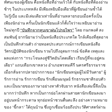
ทัศนะของผู้เขียน คือหนังสือที่อ่านเร็วได้ กับหนังสือที่ต้องอ่าน
ช้าๆ ในประเภทหลัง มีเพียงหยิบมือเดียวที่ผู้เขียนอ่านซ้ำได้
ไม่รู้เบื่อ และมีเล่มเดียวเท่านั้นที่อ่านหลายรอบเมื่อครั้งเป็น
เพียงนักอ่าน ครั้นเป็นนักเขียนแล้วก็ตั้งใจว่าจะหยิบมาอ่าน
ใหม่ทุกปี
“บันทึกจากหุบเขาฝนโปรยไพร”
โดย กนกพงศ์ สง
สมพันธุ์ ยากนิยามว่าเป็นหนังสือประเภทใด ใกล้เคียงที่สุดอาจ
เป็นบันทึกส่วนตัว ถ่ายทอดประสบการณ์การเขียนหนังสือ
วัตรปฏิบัติของนักเขียน รวมไปถึงอุดมการณ์ ข้อคิด เหตุและ
ผลแห่งการ “กระโจนลงสู่ชีวิตอันโดดเดี่ยว เรียนรู้ที่จะอยู่คน
เดียว” แถบเทือกเขาหลวง อำเภอพรหมคีรี นครศรีธรรมราช
เมื่อกลั่นจากปลายปากกาของ “นักเขียนหนุ่มผู้ไม่มีวันตาย” ผู้
รักการอ่าน รักการเขียน รักเพื่อนมนุษย์ รักธรรมชาติรอบตัว
และเป็นนายของภาษาอย่างหาตัวจับยาก หนังสือเล่มนี้จึงเป็น
มากกว่าบันทึก หากเป็นการย่อโลกผ่านสายตานักเขียนลงมา
อยู่บนหน้ากระดาษ ทุกย่อหน้าชวนตื่นตะลึง อย่างความหมาย
ของ ‘ขี้กลา’ ใต้ถุนบ้าน ซึ่งถูกเชื่อมร้อยถึงประวัติศาสตร์ผ่าน