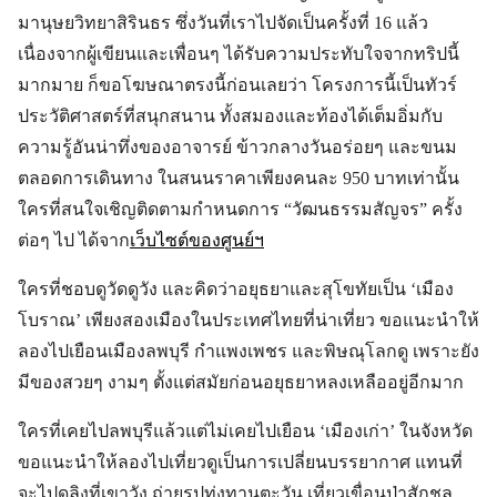
มานุษยวิทยาสิรินธร ซึ่งวันที่เราไปจัดเป็นครั้งที่ 16 แล้ว
เนื่องจากผู้เขียนและเพื่อนๆ ได้รับความประทับใจจากทริปนี้
มากมาย ก็ขอโฆษณาตรงนี้ก่อนเลยว่า โครงการนี้เป็นทัวร์
ประวัติศาสตร์ที่สนุกสนาน ทั้งสมองและท้องได้เต็มอิ่มกับ
ความรู้อันน่าทึ่งของอาจารย์ ข้าวกลางวันอร่อยๆ และขนม
ตลอดการเดินทาง ในสนนราคาเพียงคนละ 950 บาทเท่านั้น
ใครที่สนใจเชิญติดตามกำหนดการ “วัฒนธรรมสัญจร” ครั้ง
ต่อๆ ไป ได้จาก
เว็บไซต์ของศูนย์ฯ
ใครที่ชอบดูวัดดูวัง และคิดว่าอยุธยาและสุโขทัยเป็น ‘เมือง
โบราณ’ เพียงสองเมืองในประเทศไทยที่น่าเที่ยว ขอแนะนำให้
ลองไปเยือนเมืองลพบุรี กำแพงเพชร และพิษณุโลกดู เพราะยัง
มีของสวยๆ งามๆ ตั้งแต่สมัยก่อนอยุธยาหลงเหลืออยู่อีกมาก
ใครที่เคยไปลพบุรีแล้วแต่ไม่เคยไปเยือน ‘เมืองเก่า’ ในจังหวัด
ขอแนะนำให้ลองไปเที่ยวดูเป็นการเปลี่ยนบรรยากาศ แทนที่
จะไปดูลิงที่เขาวัง ถ่ายรูปทุ่งทานตะวัน เที่ยวเขื่อนป่าสักชล