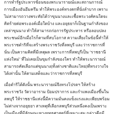
การทำรัฐประหารซ้อนของพระนารายณ์และสถานการณ์
การเมืองอันอึมครึม ทำให้พระองค์ทรงตกที่นั่งลำบาก เพราะ
ไม่สามารถวางพระทัยได้ว่าขุนนางและเชื้อพระวงศ์คนใดจะ
คิดร้ายต่อพระองค์เมื่อใดบ้าง และอยุธยาก็เป็นฐานกำลังของ
เหล่าขุนนาง ทำให้สามารถก่อการรัฐประหาร หรือลอบปลง
พระชนม์อีกเมื่อไรก็ตามที่สบโอกาส ความเสี่ยงในข้อนี้ทำให้
พระราชดำริที่จะสร้างพระราชวังที่ลพบุรี และว่าราชการที่
นั่น เป็นความคิดที่มีเหตุผล เพราะการที่ลพบุรีเป็น ‘ราชธานี
แห่งใหม่’ ที่ไม่เคยเป็นขุมกำลังของใคร ทำให้พระนารายณ์
สามารถคัดเลือกแต่ขุนนาง(ทั้งต่างชาติและไทย)ที่ทรงวางใจ
ได้เท่านั้น ให้ตามเสด็จและว่าราชการที่ลพบุรี
เมื่อดำริได้ดังนั้น พระนารายณ์จึงทรงโปรดฯ ให้สร้าง
พระราชวัง วัดวาอาราม ป้อมปราการ และกำแพงเมืองขึ้นใน
ลพบุรี ให้ราชธานีแห่งนี้มีความมั่นคงแข็งแรงและเพียบพร้อม
ไม่ต่างจากอยุธยา สาเหตุที่เลือกลพบุรีส่วนหนึ่งคงเป็นเพราะ
เป็นเมืองที่มีลักษณะทางยุทธศาสตร์ที่เหมาะสม กล่าวคือมี