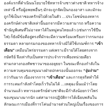
องค์แรกที่ดำเนินนโยบายใช้ทหารจ้างชาวต่างชาติ ทหารจ้าง
เหล่านี้ หรือผู้อพยพอื่นๆ มักจะถูกจัดเป็นกองอาสา และมักจะ
ถูกใช้เป็นราชองครักษ์ไปด้วยในตัว …ประโยชน์ของทหาร
องครักษ์ต่างชาติเหล่านี้นอกจากมีความสามารถ หรือความ
ชำนัญพิเศษที่ไม่อาจหาได้ในหมู่คนไทยแล้ว (เช่นการใช้ปืน
ไฟ) ก็ยังมีข้อดีอยู่ตรงที่มักจะมีความพร้อมเพรียงกว่ากรมกอง
ธรรมดา หลายกรมกองของทหารจ้างมิได้ใช้เกณฑ์การ
“เข้า
เดือน”
เหมือนไพร่ธรรมดา แต่เพราะมีรายได้โดยตรงจาก
กษัตริย์ จึงเท่ากับเป็นทหารประจำการเพียงหน่วยเดียว
ท่ามกลางกองทัพชาวนาของอยุธยา ในขณะที่กองกำลังใน
ความควบคุมของขุนนางฝ่ายปกครองนั้นออกจะ
“งุ่มง่าม”
กว่ากันมาก เนื่องจากการ
“เข้าเดือน”
และการทุจริตทำให้
การระดมกำลังทำโดยเร็ววันไม่ได้ …เหตุฉะนั้นแม้ว่าโดย
จำนวนแล้ว ทหารองครักษ์ต่างชาติจะมีกำลังน้อยกว่าไพร่
ของขุนนางมากนัก แต่สามารถปฏิบัติการได้เฉียบพลันใน
ลักษณะการเมืองที่การโค่นอำนาจส่วนใหญ่เป็นเรื่องของการ