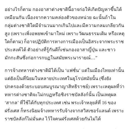
อย่างไรก็ตาม กองอาสาต่างชาตินี้อาจก่อให้เกิดปัญหาขึ้นได้
เหมือนกัน เนื่องจากความคล่องตัวของหน่วย ฉะนั้นถ้าใน
กลุ่มต่างชาติใดมีจำนวนมากเกินไปและมีความกลมเกลียวกัน
สูง (เพราะเพิ่งอพยพเข้ามาใหม่ เพราะวัฒนธรรมเดิม หรือเหตุ
ใดก็ตาม) ก็อาจปฏิบัติการทางการเมืองเป็นอิสระจากพระราช
ประสงค์ได้ ตัวอย่างที่รู้กันดีก็เช่นกองอาสาญี่ปุ่น และชาว
มักกะสันซึ่งก่อการกบฏในสมัยพระนารายณ์…”
การจ้างทหารต่างชาติมิได้เป็น ‘แฟชั่น’ แต่ในเมืองไทยเท่านั้น
แต่ยังเป็นที่นิยมในหลายประเทศในยุโรปสมัยนั้น (ซึ่งยัง
ปกครองด้วยระบอบสมบูรณาญาสิทธิราชย์) เพราะเหตุผลที่ว่า
ทหารต่างชาติจะไม่กบฏหรือชิงราชบัลลังก์นั้น เป็นเหตุผล
‘สากล’ ที่ใช้ได้กับทุกประเทศ เช่น พระเจ้าหลุยส์ที่ 16 ของ
ฝรั่งเศส ก็ทรงนิยมจ้างทหารรับจ้างจากสวิสเซอร์แลนด์ เพราะ
ราชบัลลังก์ไม่มั่นคง ไว้ใจคนฝรั่งเศสด้วยกันไม่ได้