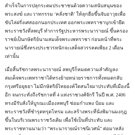
สำเร็จในการปลุกระดมประชาชนด้วยความสนับสนุนของ
พระสงฆ์ และวาทกรรม ‘คลั่งชาติ’ ให้ลุกฮือขึ้นจับอาวุธเพื่อ
ขับไล่ฝรั่งเศสออกนอกประเทศ ออกพระเพทราชาบุกเข้ายึด
พระราชวังที่ลพบุรี ทำการรัฐประหารพระนารายณ์ ขึ้นครอง
ราชย์เป็นกษัตริย์นามสมเด็จพระเพทราชา ก่อนหน้าที่พระ
นารายณ์ซึ่งทรงประชวรหนักจะเสด็จสวรรคตเพียง 2 เดือน
เท่านั้น
เมื่อสิ้นรัชกาลพระนารายณ์ ลพบุรีก็หมดความสำคัญลง
สมเด็จพระเพทราชาได้ทรงย้ายหน่วยราชการทั้งหมดกลับ
กรุงศรีอยุธยา ไม่มีกษัตริย์ไทยองค์ใดสนใจมาประทับที่เมืองนี้
อีก จนกระทั่งถึงรัชกาลที่ 4 แห่งราชวงศ์จักรี ในปี พ.ศ. 2406
ทรงมีรับสั่งให้บูรณะเมืองลพบุรี ซ่อมกำแพง ป้อม และ
พระราชวังที่ชำรุดทรุดโทรม และสร้างพระที่นั่งพิมานมงกุฎ
ขึ้นในบริเวณพระราชวังเดิม เพื่อใช้เป็นที่ประทับ และ
พระราชทานนามว่า “พระนารายณ์ราชนิเวศน์” ต่อมาหลัง