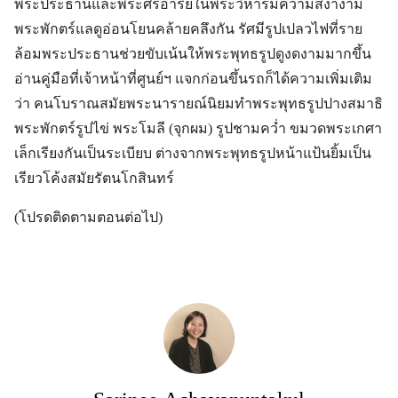
พระประธานและพระศรีอาริย์ในพระวิหารมีความสง่างาม
พระพักตร์แลดูอ่อนโยนคล้ายคลึงกัน รัศมีรูปเปลวไฟที่ราย
ล้อมพระประธานช่วยขับเน้นให้พระพุทธรูปดูงดงามมากขึ้น
อ่านคู่มือที่เจ้าหน้าที่ศูนย์ฯ แจกก่อนขึ้นรถก็ได้ความเพิ่มเติม
ว่า คนโบราณสมัยพระนารายณ์นิยมทำพระพุทธรูปปางสมาธิ
พระพักตร์รูปไข่ พระโมลี (จุกผม) รูปชามคว่ำ ขมวดพระเกศา
เล็กเรียงกันเป็นระเบียบ ต่างจากพระพุทธรูปหน้าแป้นยิ้มเป็น
เรียวโค้งสมัยรัตนโกสินทร์
(โปรดติดตามตอนต่อไป)