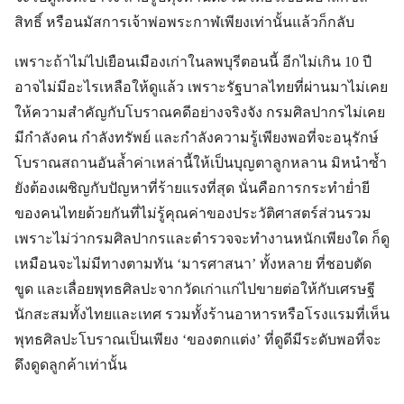
สิทธิ์ หรือนมัสการเจ้าพ่อพระกาฬเพียงเท่านั้นแล้วก็กลับ
เพราะถ้าไม่ไปเยือนเมืองเก่าในลพบุรีตอนนี้ อีกไม่เกิน 10 ปี
อาจไม่มีอะไรเหลือให้ดูแล้ว เพราะรัฐบาลไทยที่ผ่านมาไม่เคย
ให้ความสำคัญกับโบราณคดีอย่างจริงจัง กรมศิลปากรไม่เคย
มีกำลังคน กำลังทรัพย์ และกำลังความรู้เพียงพอที่จะอนุรักษ์
โบราณสถานอันล้ำค่าเหล่านี้ให้เป็นบุญตาลูกหลาน มิหนำซ้ำ
ยังต้องเผชิญกับปัญหาที่ร้ายแรงที่สุด นั่นคือการกระทำย่ำยี
ของคนไทยด้วยกันที่ไม่รู้คุณค่าของประวัติศาสตร์ส่วนรวม
เพราะไม่ว่ากรมศิลปากรและตำรวจจะทำงานหนักเพียงใด ก็ดู
เหมือนจะไม่มีทางตามทัน ‘มารศาสนา’ ทั้งหลาย ที่ชอบตัด
ขูด และเลื่อยพุทธศิลปะจากวัดเก่าแก่ไปขายต่อให้กับเศรษฐี
นักสะสมทั้งไทยและเทศ รวมทั้งร้านอาหารหรือโรงแรมที่เห็น
พุทธศิลปะโบราณเป็นเพียง ‘ของตกแต่ง’ ที่ดูดีมีระดับพอที่จะ
ดึงดูดลูกค้าเท่านั้น