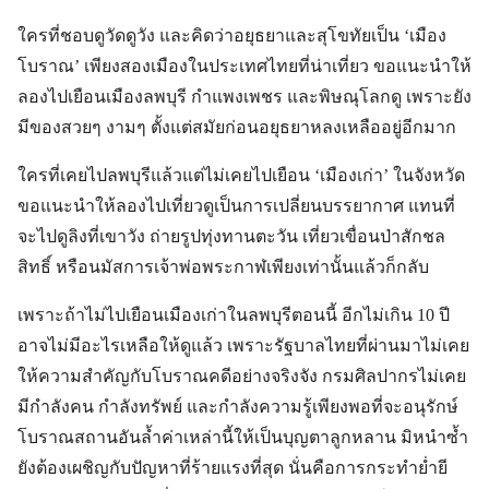
ใครที่ชอบดูวัดดูวัง และคิดว่าอยุธยาและสุโขทัยเป็น ‘เมือง
โบราณ’ เพียงสองเมืองในประเทศไทยที่น่าเที่ยว ขอแนะนำให้
ลองไปเยือนเมืองลพบุรี กำแพงเพชร และพิษณุโลกดู เพราะยัง
มีของสวยๆ งามๆ ตั้งแต่สมัยก่อนอยุธยาหลงเหลืออยู่อีกมาก
ใครที่เคยไปลพบุรีแล้วแต่ไม่เคยไปเยือน ‘เมืองเก่า’ ในจังหวัด
ขอแนะนำให้ลองไปเที่ยวดูเป็นการเปลี่ยนบรรยากาศ แทนที่
จะไปดูลิงที่เขาวัง ถ่ายรูปทุ่งทานตะวัน เที่ยวเขื่อนป่าสักชล
สิทธิ์ หรือนมัสการเจ้าพ่อพระกาฬเพียงเท่านั้นแล้วก็กลับ
เพราะถ้าไม่ไปเยือนเมืองเก่าในลพบุรีตอนนี้ อีกไม่เกิน 10 ปี
อาจไม่มีอะไรเหลือให้ดูแล้ว เพราะรัฐบาลไทยที่ผ่านมาไม่เคย
ให้ความสำคัญกับโบราณคดีอย่างจริงจัง กรมศิลปากรไม่เคย
มีกำลังคน กำลังทรัพย์ และกำลังความรู้เพียงพอที่จะอนุรักษ์
โบราณสถานอันล้ำค่าเหล่านี้ให้เป็นบุญตาลูกหลาน มิหนำซ้ำ
ยังต้องเผชิญกับปัญหาที่ร้ายแรงที่สุด นั่นคือการกระทำย่ำยี