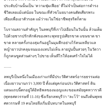
ประดับบ้านนั้นเป็น ‘ความฟุ่มเฟือย’ ที่ไม่จำเป็นต่อการดำรง
ชีวิตเลยแม้แต่น้อย ในขณะที่หัวขโมยบางคนตัดเศียรพระ
เพียงเพื่อเอาตัวรอด แม้ว่าจะไม่ใช่อาชีพสุจริตก็ตาม
โบราณสถานสำคัญๆ ในลพบุรีที่เราไปเยือนในวันนั้น ล้วนเต็ม
ไปด้วยซากปรักหักพังของพระพุทธรูปเศียรขาด แขนขาด ขา
ขาด หลายครั้งกองสุมกันอยู่ในมุมตึกอย่างไร้คนเหลียวแล
หญ้ายาวปกคลุมจนมองแทบไม่เห็น ลายปูนปั้นสวยๆ ในวัดวา
ก็ถูกคนขูดส่วนต่างๆ ไปขาย เห็นทีไรให้อดเศร้าใจไม่ได้
……
ลพบุรีเป็นหนึ่งในเมืองเก่าแก่ที่มีประวัติศาสตร์อารยธรรมต่อ
เนื่องยาวนานกว่า 3,000 ปี ตั้งแต่ยุคก่อนประวัติศาสตร์ ดิน
แดนแถบนี้ตกอยู่ใต้อิทธิพลของมอญและขอมสมัยยุคทวารวดี
(พุทธศตวรรษที่ 11-16) ซึ่งเรียกลพบุรีว่า “ละโว้” จนถึงต้นพุทธ
ศตวรรษที่ 19 คนไทยจึงเริ่มมีบทบาทในลพบุรี