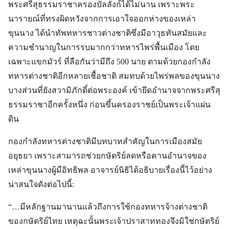
พระศรีสุธรรมราชาครองบัลลังก์ได้ไม่นาน เพราะพระ
นารายณ์ที่ทรงผิดหวังจากการเอาใจออกห่างของเหล่า
ขุนนาง ได้นำทัพทหารชาวต่างชาติซึ่งมีอาวุธทันสมัยและ
ความชำนาญในการรบมากกว่าทหารไพร่พื้นเมือง โดย
เฉพาะแขกมัวร์ ที่ลือกันว่ามีถึง 500 นาย ตามด้วยกองกำลัง
ทหารต่างชาติอีกหลายเชื้อชาติ สมทบด้วยไพร่พลของขุนนาง
บางส่วนที่ยังสวามิภักดิ์ต่อพระองค์ เข้ายึดอำนาจจากพระศรีสุ
ธรรมราชาอีกครั้งหนึ่ง ก่อนขึ้นครองราชย์เป็นพระเจ้าแผ่น
ดิน
กองกำลังทหารต่างชาติมีบทบาทสำคัญในการเมืองสมัย
อยุธยา เพราะสามารถช่วยกษัตริย์ลดหรือคานอำนาจของ
เหล่าขุนนางผู้มีอิทธิพล อาจารย์นิธิได้อธิบายเรื่องนี้ไว้อย่าง
น่าสนใจดังต่อไปนี้:
“…มีหลักฐานมานานแล้วถึงการใช้กองทหารจ้างต่างชาติ
ของกษัตริย์ไทย เหตุฉะนั้นพระเจ้าปราสาททองจึงมิใช่กษัตริย์