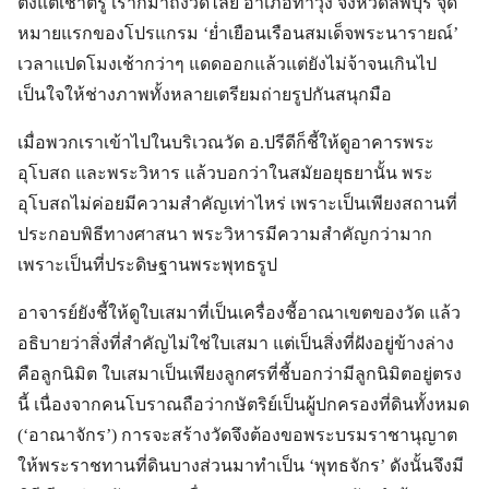
ตั้งแต่เช้าตรู่ เราก็มาถึงวัดไลย์ อำเภอท่าวุ้ง จังหวัดลพบุรี จุด
หมายแรกของโปรแกรม ‘ย่ำเยือนเรือนสมเด็จพระนารายณ์’
เวลาแปดโมงเช้ากว่าๆ แดดออกแล้วแต่ยังไม่จ้าจนเกินไป
เป็นใจให้ช่างภาพทั้งหลายเตรียมถ่ายรูปกันสนุกมือ
เมื่อพวกเราเข้าไปในบริเวณวัด อ.ปรีดีก็ชี้ให้ดูอาคารพระ
อุโบสถ และพระวิหาร แล้วบอกว่าในสมัยอยุธยานั้น พระ
อุโบสถไม่ค่อยมีความสำคัญเท่าไหร่ เพราะเป็นเพียงสถานที่
ประกอบพิธีทางศาสนา พระวิหารมีความสำคัญกว่ามาก
เพราะเป็นที่ประดิษฐานพระพุทธรูป
อาจารย์ยังชี้ให้ดูใบเสมาที่เป็นเครื่องชี้อาณาเขตของวัด แล้ว
อธิบายว่าสิ่งที่สำคัญไม่ใช่ใบเสมา แต่เป็นสิ่งที่ฝังอยู่ข้างล่าง
คือลูกนิมิต ใบเสมาเป็นเพียงลูกศรที่ชี้บอกว่ามีลูกนิมิตอยู่ตรง
นี้ เนื่องจากคนโบราณถือว่ากษัตริย์เป็นผู้ปกครองที่ดินทั้งหมด
(‘อาณาจักร’) การจะสร้างวัดจึงต้องขอพระบรมราชานุญาต
ให้พระราชทานที่ดินบางส่วนมาทำเป็น ‘พุทธจักร’ ดังนั้นจึงมี