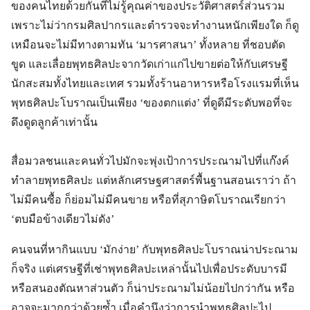
ของคนไทยด้วยกันที่ไม่รู้คุณค่าของประวัติศาสตร์ส่วนรวม
เพราะไม่ว่ากรมศิลปากรและตำรวจจะทำงานหนักเพียงใด ก็ดู
เหมือนจะไม่มีทางตามทัน ‘มารศาสนา’ ทั้งหลาย ที่ชอบตัด
ขูด และเลื่อยพุทธศิลปะจากวัดเก่าแก่ไปขายต่อให้กับเศรษฐี
นักสะสมทั้งไทยและเทศ รวมทั้งร้านอาหารหรือโรงแรมที่เห็น
พุทธศิลปะโบราณเป็นเพียง ‘ของตกแต่ง’ ที่ดูดีมีระดับพอที่จะ
ดึงดูดลูกค้าเท่านั้น
สื่อมวลชนและคนทั่วไปมักจะพุ่งเป้าการประณามไปที่แก๊งค์
ทำลายพุทธศิลปะ แต่หลักเศรษฐศาสตร์พื้นฐานสอนเราว่า ถ้า
ไม่มีคนซื้อ ก็ย่อมไม่มีคนขาย หรือที่สุภาษิตโบราณเรียกว่า
‘ตบมือข้างเดียวไม่ดัง’
คนจนที่หากินแบบ ‘มักง่าย’ กับพุทธศิลปะโบราณน่าประณาม
ก็จริง แต่เศรษฐีที่เช่าพุทธศิลปะเหล่านั้นไปเพื่อประดับบารมี
หรือสนองตัณหาส่วนตัว ก็น่าประณามไม่น้อยไปกว่ากัน หรือ
อาจจะมากกว่าด้วยซ้ำ เมื่อคำนึงว่าการนำพุทธศิลปะไป