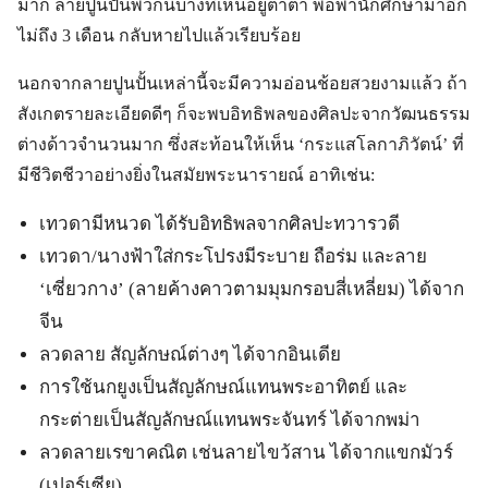
มาก ลายปูนปั้นพวกนี้บางทีเห็นอยู่ตำตา พอพานักศึกษามาอีก
ไม่ถึง 3 เดือน กลับหายไปแล้วเรียบร้อย
นอกจากลายปูนปั้นเหล่านี้จะมีความอ่อนช้อยสวยงามแล้ว ถ้า
สังเกตรายละเอียดดีๆ ก็จะพบอิทธิพลของศิลปะจากวัฒนธรรม
ต่างด้าวจำนวนมาก ซึ่งสะท้อนให้เห็น ‘กระแสโลกาภิวัตน์’ ที่
มีชีวิตชีวาอย่างยิ่งในสมัยพระนารายณ์ อาทิเช่น:
เทวดามีหนวด ได้รับอิทธิพลจากศิลปะทวารวดี
เทวดา/นางฟ้าใส่กระโปรงมีระบาย ถือร่ม และลาย
‘เซี่ยวกาง’ (ลายค้างคาวตามมุมกรอบสี่เหลี่ยม) ได้จาก
จีน
ลวดลาย สัญลักษณ์ต่างๆ ได้จากอินเดีย
การใช้นกยูงเป็นสัญลักษณ์แทนพระอาทิตย์ และ
กระต่ายเป็นสัญลักษณ์แทนพระจันทร์ ได้จากพม่า
ลวดลายเรขาคณิต เช่นลายไขว้สาน ได้จากแขกมัวร์
(เปอร์เซีย)