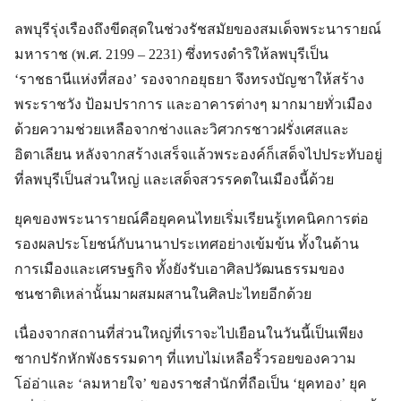
ลพบุรีรุ่งเรืองถึงขีดสุดในช่วงรัชสมัยของสมเด็จพระนารายณ์
มหาราช (พ.ศ. 2199 – 2231) ซึ่งทรงดำริให้ลพบุรีเป็น
‘ราชธานีแห่งที่สอง’ รองจากอยุธยา จึงทรงบัญชาให้สร้าง
พระราชวัง ป้อมปราการ และอาคารต่างๆ มากมายทั่วเมือง
ด้วยความช่วยเหลือจากช่างและวิศวกรชาวฝรั่งเศสและ
อิตาเลียน หลังจากสร้างเสร็จแล้วพระองค์ก็เสด็จไปประทับอยู่
ที่ลพบุรีเป็นส่วนใหญ่ และเสด็จสวรรคตในเมืองนี้ด้วย
ยุคของพระนารายณ์คือยุคคนไทยเริ่มเรียนรู้เทคนิคการต่อ
รองผลประโยชน์กับนานาประเทศอย่างเข้มข้น ทั้งในด้าน
การเมืองและเศรษฐกิจ ทั้งยังรับเอาศิลปวัฒนธรรมของ
ชนชาติเหล่านั้นมาผสมผสานในศิลปะไทยอีกด้วย
เนื่องจากสถานที่ส่วนใหญ่ที่เราจะไปเยือนในวันนี้เป็นเพียง
ซากปรักหักพังธรรมดาๆ ที่แทบไม่เหลือริ้วรอยของความ
โอ่อ่าและ ‘ลมหายใจ’ ของราชสำนักที่ถือเป็น ‘ยุคทอง’ ยุค