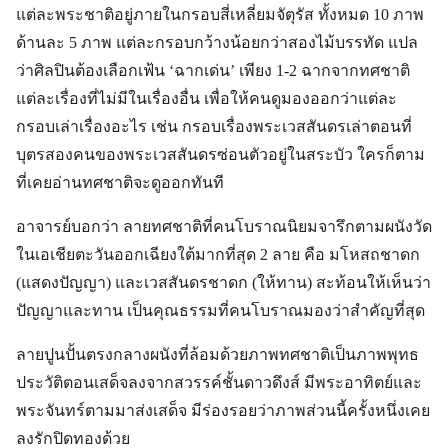
แต่ละพระชาติอยู่ภายในกรอบสี่เหลี่ยมจัตุรัส ทั้งหมด 10 ภาพ
ด้านละ 5 ภาพ แต่ละกรอบกว้างน้อยกว่าสองไม้บรรทัด แปล
ว่าศิลปินต้องเลือกเฟ้น ‘ฉากเด่น’ เพียง 1-2 ฉากจากทศชาติ
แต่ละเรื่องที่ไม่มีในเรื่องอื่น เพื่อให้คนดูมองออกว่าแต่ละ
กรอบเล่าเรื่องอะไร เช่น กรอบเรื่องพระเวสสันดรเล่าตอนที่
บุตรสองคนของพระเวสสันดรซ่อนตัวอยู่ในสระบัว ใครก็ตาม
ที่เคยอ่านทศชาติจะดูออกทันที
อาจารย์บอกว่า ลายทศชาติที่คนโบราณนิยมจารึกตามผนังวัด
ในเอเชียตะวันออกเฉียงใต้มากที่สุด 2 ลาย คือ มโหสถชาดก
(แสดงปัญญา) และเวสสันดรชาดก (ให้ทาน) สะท้อนให้เห็นว่า
ปัญญาและทาน เป็นคุณธรรมที่คนโบราณมองว่าสำคัญที่สุด
ลายปูนปั้นตรงกลางผนังที่ล้อมด้วยภาพทศชาติเป็นภาพพุทธ
ประวัติตอนเสด็จลงจากสวรรค์ชั้นดาวดึงส์ มีพระอาทิตย์และ
พระจันทร์ตามมาส่งเสด็จ มีร่องรอยว่าภาพส่วนนี้ครั้งหนึ่งเคย
ลงรักปิดทองด้วย