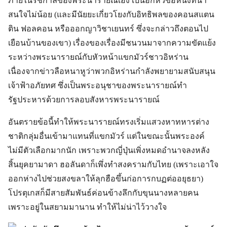
ภายในรัชกาลของพระนารายณ์เอง เป็นอีกหัวข้อหนึ่งที่น่า
สนใจไม่น้อย (และมีนัยยะเกี่ยวโยงกับอิทธิพลของคอนสแตน
ติน ฟอลคอน หรือออกญาวิชาเยนทร์ ซึ่งจะกล่าวถึงตอนไป
เยือนบ้านของเขา) เรื่องของเรื่องมีชนวนมาจากความขัดแย้ง
ระหว่างพระนารายณ์กับหัวหน้าแขกมัวร์ชาวอิหร่าน
เนื่องจากข่าวลือหนาหูว่าพวกอิหร่านกำลังพยายามสนับสนุน
เจ้าฟ้าอภัยทศ ซึ่งเป็นพระอนุชาของพระนารายณ์ทำ
รัฐประหารด้วยการลอบสังหารพระนารายณ์
อันตรายข้อนี้ทำให้พระนารายณ์ทรงเริ่มแสวงหาทหารต่าง
ชาติกลุ่มอื่นเข้ามาแทนที่แขกมัวร์ แต่ในขณะนั้นพระองค์
ไม่มีตัวเลือกมากนัก เพราะพวกญี่ปุ่นเพิ่งหมดอำนาจลงหลัง
สิ้นยุคยามาดา ฮอลันดาก็เพึ่งทำสงครามกับไทย (เพราะเอาใจ
ออกห่างไปช่วยสงขลาให้ลุกฮือขึ้นก่อการกบฏต่ออยุธยา)
โปรตุเกสก็มีสายสัมพันธ์ค่อนข้างลึกกับขุนนางหลายคน
เพราะอยู่ในสยามมานาน ทำให้ไม่น่าไว้วางใจ