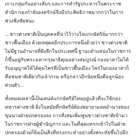
เกาะกลุ่มกันอย่างลับๆ และการทำรัฐประหารในพระราช
สำนัก กองกำลังองครักษ์จึงมีประสิทธิภาพมากกว่าในการ
ช่วงชิงชัยชนะ
…ชาวต่างชาติเป็นบุคคลที่น่าไว้วางใจแก่กษัตริย์มากกว่า
ชาวพื้นเมือง ด้วยเหตุผลอีกประการหนึ่งด้วยว่า ชาวต่างชาติ
ไม่มีฐานอำนาจที่ฝังลึกในประเทศนี้ ฐานะตำแหน่งในราชการ
ก็ขึ้นอยู่กับพระมหากรุณาธิคุณอย่างสมบูรณ์ กองอาสาไม่ได้
รับอนุญาตให้ได้คุมไพร่ที่เป็นชาวพื้นเมือง ไพร่ในกองอาสาก็
คือชนชาติเดียวกับเจ้ากรม หรือกล่าวอีกนัยหนึ่งคือลูกน้อง
ส่วนตัว…
ทั้งหมดเหล่านี้เป็นเสน่ห์แก่กษัตริย์ไทยอยู่แล้วที่จะใช้กอง
ทหารต่างชาติ ยิ่งในสมัยที่กษัตริย์ต้องพยายามลดอำนาจของ
ขุนนางฝ่ายปกครองลง การสั่งสมเพิ่มพูนชาวต่างชาติเข้ามา
ในราชการฝ่ายผู้ชำนัญการ และในที่สุดแทรกเข้าไปในฝ่าย
ปกครองด้วยก็ยิ่งเป็นสิ่งที่ทรงกระทำอย่างตั้งพระทัยขึ้นไปอีก