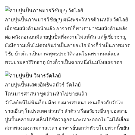
ลายปูนปั้นภาพมารวิชัย(?) ผนังพระวิหารด้านหลัง วัดไลย์
เมื่อชมผนังด้านหน้าแล้ว อาจารย์ก็พาเรามาชมผนังด้านหลัง
ต่อ ผนังตอนบนมีลายปูนปั้นที่งดงามไม่แพ้กัน แต่ผู้เชี่ยวชาญ
ยังมีความเห็นไม่ตรงกันว่าเป็นลายอะไร บ้างก็ว่าเป็นภาพมาร
วิชัย บ้างก็ว่าเป็นภาพพุทธประวัติตอนโธนพราหมณ์แบ่ง
พระบรมสารีริกธาตุ บ้างก็ว่าเป็นฉากหนึ่งในมโหสถชาดก
ลายปูนปั้นแสดงอิทธิพลมัวร์ วัดไลย์
โดนมารศาสนาขูดส่วนหัวไปขายแล้ว
วัดไลย์หนีไม่พ้นเงื้อมมือของมารศาสนา เช่นเดียวกับวัดโบ
ราณอื่นๆ ในประเทศ ส่วนหัว ลำตัว หรืออวัยวะอื่นๆ ของลาย
ปูนปั้นหลายแห่งเห็นได้ชัดว่าถูกคนกะเทาะออกไป ไม่ได้เสื่อม
สภาพลงเองตามกาลเวลา อาจารย์บอกว่าหัวขโมยพวกนี้ขยัน