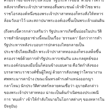
ครองราชย์ ซึ่งจริงๆ แล้วเป็น ‘รัฐประหารซ้อน’ ด้วยซ้ำ เพราะ
หลังจากที่พระเจ้าปราสาททองสิ้นพระชนม์ เจ้าฟ้าไชย พระ
ราชโอรสองค์หนึ่งของพระเจ้าปราสาททองก็ทรงสั่งให้ทหาร
ล้อมวังเอาไว้ และสถาปนาพระองค์เองขึ้นเป็นพระเจ้าแผ่นดิน
(ถึงตรงนี้ควรกล่าวเสริมว่า รัฐประหารเกิดขึ้นบ่อยในประวัติ
ราชสำนักอยุธยาช่วงนี้จนเป็นเรื่อง ‘ธรรมดา’ ยิ่งกว่าการทำ
รัฐประหารหลังระบอบการปกครองไทยกลายเป็น
ประชาธิปไตยเสียอีก พระเจ้าปราสาททองเองก็ทรงเสด็จขึ้น
ครองราชย์ด้วยการทำรัฐประหารเช่นกัน และกลยุทธ์ของ
พระองค์ก่อนลงมือนั้นก็ค่อนข้างแยบคาย คือวัดกำลังของ
บรรดาพระราชวงศ์ชั้นผู้ใหญ่ ด้วยการสังเกตดูว่าใครมางาน
ศพพระมารดาบ้าง (ขณะนั้นทรงดำรงตำแหน่งออกญา
กลาโหม) นักประวัติศาสตร์หลายคนเชื่อว่า อุบายดังกล่าว
ของพระเจ้าปราสาททอง น่าจะเป็นต้นกำเนิดของประเพณี
การ ‘ตบเท้า’ เข้าให้กำลังใจนายในโอกาสต่างๆ ของทหารใน
ปัจจุบัน)