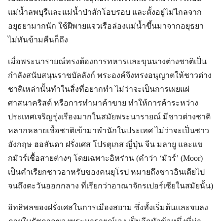
แม่น้ำลพบุรีและแม่น้ำป่าสักโอบรอบ และตั้งอยู่ไม่ไกลจาก
อยุธยามากนัก ใช้ฝีพายแจวเรือล่องแม่น้ำขึ้นมาจากอยุธยา
ไม่ทันข้ามคืนก็ถึง
เมื่อพระนารายณ์ทรงต้องการทหารและขุนนางต่างชาติเป็น
กำลังสนับสนุนราชบัลลังก์ พระองค์จึงทรงอนุญาตให้ชาวต่าง
ชาติเหล่านั้นทำในสิ่งที่อยากทำ ไม่ว่าจะเป็นการเผยแผ่
ศาสนาคริสต์ หรือการทำมาค้าขาย ทำให้การค้าระหว่าง
ประเทศเจริญรุ่งเรืองมากในสมัยพระนารายณ์ มีชาวต่างชาติ
หลากหลายเชื้อชาติเข้ามาพำนักในประเทศ ไม่ว่าจะเป็นชาว
อังกฤษ ฮอลันดา ฝรั่งเศส โปรตุเกส ญี่ปุ่น จีน มลายู และแข
กมัวร์เชื้อสายต่างๆ โดยเฉพาะอิหร่าน (คำว่า ‘มัวร์’ (Moor)
เป็นคำเรียกชาวอาหรับของคนยุโรป หมายถึงชาวอินเดียไป
จนถึงตะวันออกกลาง ที่เรียกว่าอาณาจักรเปอร์เซียในสมัยนั้น)
อิทธิพลของฝรั่งเศสในการเมืองสยาม ซึ่งทั้งเริ่มต้นและจบลง