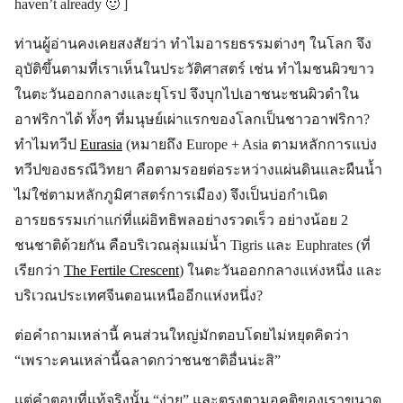
haven’t already 🙂 ]
ท่านผู้อ่านคงเคยสงสัยว่า ทำไมอารยธรรมต่างๆ ในโลก จึง
อุบัติขึ้นตามที่เราเห็นในประวัติศาสตร์ เช่น ทำไมชนผิวขาว
ในตะวันออกกลางและยุโรป จึงบุกไปเอาชนะชนผิวดำใน
อาฟริกาได้ ทั้งๆ ที่มนุษย์เผ่าแรกของโลกเป็นชาวอาฟริกา?
ทำไมทวีป
Eurasia
(หมายถึง Europe + Asia ตามหลักการแบ่ง
ทวีปของธรณีวิทยา คือตามรอยต่อระหว่างแผ่นดินและผืนน้ำ
ไม่ใช่ตามหลักภูมิศาสตร์การเมือง) จึงเป็นบ่อกำเนิด
อารยธรรมเก่าแก่ที่แผ่อิทธิพลอย่างรวดเร็ว อย่างน้อย 2
ชนชาติด้วยกัน คือบริเวณลุ่มแม่น้ำ Tigris และ Euphrates (ที่
เรียกว่า
The Fertile Crescent
) ในตะวันออกกลางแห่งหนึ่ง และ
บริเวณประเทศจีนตอนเหนืออีกแห่งหนึ่ง?
ต่อคำถามเหล่านี้ คนส่วนใหญ่มักตอบโดยไม่หยุดคิดว่า
“เพราะคนเหล่านี้ฉลาดกว่าชนชาติอื่นน่ะสิ”
แต่คำตอบที่แท้จริงนั้น “ง่าย” และตรงตามอคติของเราขนาด