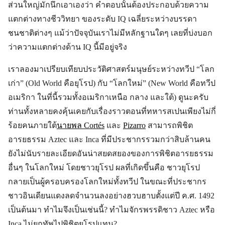
ส่วนใหญ่มักนึกเอาเองว่า คำตอบนั้นต้องประกอบด้วยความ
แตกต่างทางชีววิทยา ของระดับ IQ เฉลี่ยระหว่างบรรดา
ชนชาติต่างๆ แม้ว่าปัจจุบันเราไม่มีหลักฐานใดๆ เลยที่บ่งบอก
ว่าความแตกต่างด้าน IQ นี้มีอยู่จริง
เราลองมาเปรียบเทียบประวัติศาสตร์มนุษย์ระหว่างทวีป “โลก
เก่า” (Old World คือยุโรป) กับ “โลกใหม่” (New World คือทวีป
อเมริกา ในที่นี้รวมทั้งอเมริกาเหนือ กลาง และใต้) ดูนะครับ
ท่านทั้งหลายคงคุ้นเคยกับเรื่องราวตอนที่ทหารสเปนเพียงไม่กี่
ร้อยคนภายใต้
นายพล Cortés
และ
Pizarro
สามารถพิชิต
อารยธรรม Aztec และ Inca ที่มีประชากรรวมกว่าสิบล้านคน
ยังไม่นับรายละเอียดอันน่าสยดสยองของการพิชิตอารยธรรม
อื่นๆ ในโลกใหม่ โดยชาวยุโรป ผลที่เกิดขึ้นคือ ชาวยุโรป
กลายเป็นผู้ครอบครองโลกใหม่ทั้งทวีป ในขณะที่ประชากร
ชาวอินเดียนแดงลดจำนวนลงอย่างฮวบฮาบตั้งแต่ปี ค.ศ. 1492
เป็นต้นมา ทำไมจึงเป็นเช่นนี้? ทำไมจักรพรรดิชาว Aztec หรือ
Inca ไม่ยกทัพไปพิชิตยุโรปแทน?