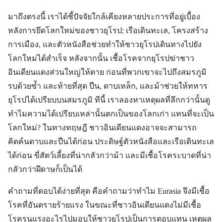
มาถึงตรงนี้ เราได้ชี้ปัจจัยใกล้เคียงหลายประการที่อยู่เบื้อง
หลังการยึดโลกใหม่ของชาวยุโรป: เรือเดินทะเล, โครงสร้าง
การเมือง, และตัวหนังสือช่วยทำให้ชาวยุโรปเดินทางไปยัง
โลกใหม่ได้สำเร็จ หลังจากนั้น เชื้อโรคจากยุโรปฆ่าชาว
อินเดียนแดงส่วนใหญ่ให้ตาย ก่อนที่พวกเขาจะไปถึงสมรภูมิ
รบด้วยซ้ำ และท้ายที่สุด ปืน, ดาบเหล็ก, และม้าช่วยให้ทหาร
ยุโรปได้เปรียบบนสมรภูมิ ทีนี้ เราลองหาเหตุผลที่ลึกกว่านั้นดู
ทำไมความได้เปรียบเหล่านั้นตกเป็นของโลกเก่า แทนที่จะเป็น
โลกใหม่? ในทางทฤษฎี ชาวอินเดียนแดงอาจจะสามารถ
คิดค้นดาบและปืนได้ก่อน ประดิษฐ์ตัวหนังสือและเรือเดินทะเล
ได้ก่อน ขี่สัตว์เลี้ยงที่น่ากลัวกว่าม้า และมีเชื้อโรคระบาดที่น่า
กลัวกว่าฝีดาษก็เป็นได้
คำถามที่ตอบได้ง่ายที่สุด คือคำถามว่าทำไม Eurasia จึงมีเชื้อ
โรคที่อันตรายร้ายแรง ในขณะที่ชาวอินเดียนแดงไม่มีเชื้อ
โรครุนแรงอะไรไปมอบให้ชาวยุโรปเป็นการตอบแทน เหตุผล