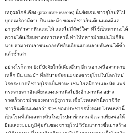
เหตุผลใกล้เคียง (proximate reasons) นั้นชัดเจน ชาวยุโรปที่ไป
บุกอเมริกามีดาบ ปืน และม้า ขณะที่ชาวอินเดียนแดงมีแค่
อาวุธที่ทำจากหินและไม้ และไม่มีสัตว์ใดๆ ที่ใช้เป็นพาหนะได้
ความได้เปรียบทางทหารเหล่านี้ ทำให้ทหารม้าสเปนไม่กี่สิบ
นาย สามารถเอาชนะกองทัพอินเดียนแดงหลายพันคน ได้ซ้ำ
แล้วซ้ำเล่า
อย่างไรก็ตาม ยังมีปัจจัยใกล้เคียงอื่นๆ อีก นอกเหนือจากดาบ
เหล็ก ปืน และม้า ที่อธิบายชัยชนะของชาวยุโรปในโลกใหม่
โรคระบาดที่ชาวยุโรปเป็นพาหะ เช่น โรคฝีดาษและหัด แพร่
กระจายจากอินเดียนแดงเผ่าหนึ่งไปยังอีกเผ่าหนึ่ง อย่าง
รวดเร็วกว่าม้าของทหารผู้รุกราน เชื้อโรคเหล่านี้คร่าชีวิต
ชาวอินเดียนแดงกว่า 95% ของประชากรทั้งหมด โรคเหล่านี้
เป็นโรคที่เกิดเฉพาะถิ่นในยุโรปมาช้านาน มีเวลาเพียงพอให้
ยีนและระบบภูมิคุ้มกันของชาวยุโรป วิวัฒนาการขึ้นมาสร้าง