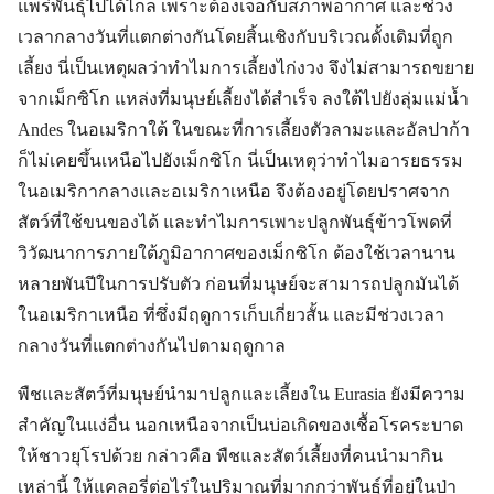
แพร่พันธุ์ไปได้ไกล เพราะต้องเจอกับสภาพอากาศ และช่วง
เวลากลางวันที่แตกต่างกันโดยสิ้นเชิงกับบริเวณดั้งเดิมที่ถูก
เลี้ยง นี่เป็นเหตุผลว่าทำไมการเลี้ยงไก่งวง จึงไม่สามารถขยาย
จากเม็กซิโก แหล่งที่มนุษย์เลี้ยงได้สำเร็จ ลงใต้ไปยังลุ่มแม่น้ำ
Andes ในอเมริกาใต้ ในขณะที่การเลี้ยงตัวลามะและอัลปาก้า
ก็ไม่เคยขึ้นเหนือไปยังเม็กซิโก นี่เป็นเหตุว่าทำไมอารยธรรม
ในอเมริกากลางและอเมริกาเหนือ จึงต้องอยู่โดยปราศจาก
สัตว์ที่ใช้ขนของได้ และทำไมการเพาะปลูกพันธุ์ข้าวโพดที่
วิวัฒนาการภายใต้ภูมิอากาศของเม็กซิโก ต้องใช้เวลานาน
หลายพันปีในการปรับตัว ก่อนที่มนุษย์จะสามารถปลูกมันได้
ในอเมริกาเหนือ ที่ซึ่งมีฤดูการเก็บเกี่ยวสั้น และมีช่วงเวลา
กลางวันที่แตกต่างกันไปตามฤดูกาล
พืชและสัตว์ที่มนุษย์นำมาปลูกและเลี้ยงใน Eurasia ยังมีความ
สำคัญในแง่อื่น นอกเหนือจากเป็นบ่อเกิดของเชื้อโรคระบาด
ให้ชาวยุโรปด้วย กล่าวคือ พืชและสัตว์เลี้ยงที่คนนำมากิน
เหล่านี้ ให้แคลอรี่ต่อไร่ในปริมาณที่มากกว่าพันธุ์ที่อยู่ในป่า