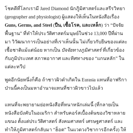
โชคดีที่โลกเรามี Jared Diamond นักภูิมิศาสตร์และสรีรวิทยา
(geographer and physiologist) ผู้แสดงให้เห็นในหนังสือเรื่อง
Guns, Germs, and Steel
(
ปืน, เชื้อโรค, และเหล็ก
) ว่า “ปัจจัย
พื้นฐาน” ที่ทำให้ประวัติศาสตร์มนุษย์ในช่วง 13,000 ปีที่ผ่าน
มา วิวัฒนาการเป็นอย่างที่เราเห็นนั้น ไม่เกี่ยวกับยีนของแต่ละ
เชื้อชาติแม้แต่น้อย หากเป็น
ปัจจัยทางภูมิศาสตร์
ที่เกี่ยวข้อง
กับภูมิประเทศ สภาพอากาศ และทิศทางของ “แกนหลัก” ใน
แต่ละทวีป
พูดอีกนัยหนึ่งก็คือ ถ้าชาวผิวดำเกิดใน Eurasia แทนที่อาฟริกา
ป่านนี้คงเป็นมหาอำนาจแทนที่ชาวผิวขาวไปแล้ว
แทนที่จะพยายามย่อหนังสือที่หนาหนักเล่มนี้ (ที่กลายเป็น
หนังสือบังคับในอเมริกา สำหรับคอร์สเบื้องต้นของวิชาหลาย
แขนง ตั้งแต่ประวัติศาสตร์ สังคมศาสตร์ เศรษฐศาสตร์ และ
ทำให้ภูมิศาสตร์กลับมา “ฮ็อต” ในแวดวงวิชาการอีกครั้ง) ให้