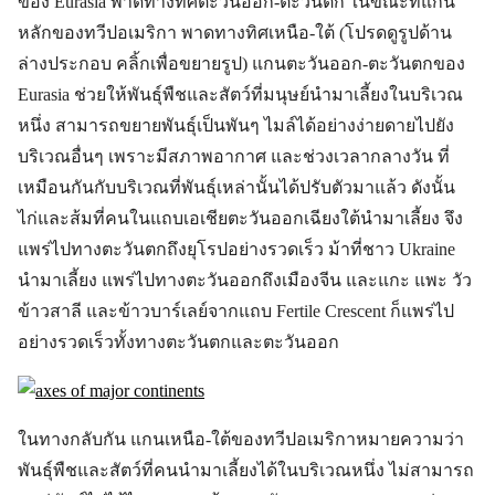
ของ Eurasia พาดทางทิศตะวันออก-ตะวันตก ในขณะที่แกน
หลักของทวีปอเมริกา พาดทางทิศเหนือ-ใต้ (โปรดดูรูปด้าน
ล่างประกอบ คลิ้กเพื่อขยายรูป) แกนตะวันออก-ตะวันตกของ
Eurasia ช่วยให้พันธุ์พืชและสัตว์ที่มนุษย์นำมาเลี้ยงในบริเวณ
หนึ่ง สามารถขยายพันธุ์เป็นพันๆ ไมล์ได้อย่างง่ายดายไปยัง
บริเวณอื่นๆ เพราะมีสภาพอากาศ และช่วงเวลากลางวัน ที่
เหมือนกันกับบริเวณที่พันธุ์เหล่านั้นได้ปรับตัวมาแล้ว ดังนั้น
ไก่และส้มที่คนในแถบเอเชียตะวันออกเฉียงใต้นำมาเลี้ยง จึง
แพร่ไปทางตะวันตกถึงยุโรปอย่างรวดเร็ว ม้าที่ชาว Ukraine
นำมาเลี้ยง แพร่ไปทางตะวันออกถึงเมืองจีน และแกะ แพะ วัว
ข้าวสาลี และข้าวบาร์เลย์จากแถบ Fertile Crescent ก็แพร่ไป
อย่างรวดเร็วทั้งทางตะวันตกและตะวันออก
ในทางกลับกัน แกนเหนือ-ใต้ของทวีปอเมริกาหมายความว่า
พันธุ์พืชและสัตว์ที่คนนำมาเลี้ยงได้ในบริเวณหนึ่ง ไม่สามารถ