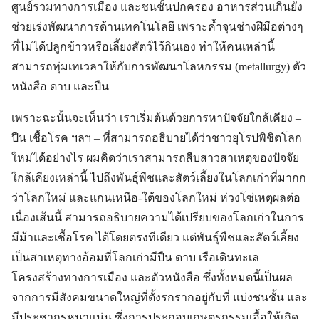
ศูนย์รวมทางการเมือง และชนชั้นปกครอง อาหารส่วนเกินยัง
ช่วยเร่งพัฒนาการด้านเทคโนโลยี เพราะค้ำจุนช่างฝีมือต่างๆ
ที่ไม่ได้ปลูกข้าวหรือเลี้ยงสัตว์ไว้กินเอง ทำให้คนเหล่านี้
สามารถทุ่มเทเวลาให้กับการพัฒนาโลหกรรม (metallurgy) ตัว
หนังสือ ดาบ และปืน
เพราะฉะนั้นจะเห็นว่า เราเริ่มต้นด้วยการหาปัจจัยใกล้เคียง –
ปืน เชื้อโรค ฯลฯ – ที่สามารถอธิบายได้ว่าชาวยุโรปพิชิตโลก
ใหม่ได้อย่างไร ผมคิดว่าเราสามารถสืบสาวสาเหตุของปัจจัย
ใกล้เคียงเหล่านี้ ไปถึงพันธุ์พืชและสัตว์เลี้ยงในโลกเก่าที่มากก
ว่าโลกใหม่ และแกนเหนือ-ใต้ของโลกใหม่ ห่วงโซ่เหตุผลต่อ
เนื่องเส้นนี้ สามารถอธิบายความได้เปรียบของโลกเก่าในการ
มีม้าและเชื้อโรค ได้โดยตรงทีเดียว แต่พันธุ์พืชและสัตว์เลี้ยง
เป็นสาเหตุทางอ้อมที่โลกเก่ามีปืน ดาบ เรือเดินทะเล
โครงสร้างทางการเมือง และตัวหนังสือ ซึ่งทั้งหมดนี้เป็นผล
จากการมีสังคมขนาดใหญ่ที่ตั้งรกรากอยู่กับที่ แบ่งชนชั้น และ
มีประชากรหนาแน่น ซึ่งการประกอบเกษตรกรรมเอื้อให้เกิด