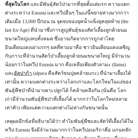
ที่สุดในโลก
และมีพันธุ์สัตว์ป่ามากที่สุดตั้งแต่แรก ความแตก
ต่างระหว่าง Eurasia และทวีปอื่นๆ ในแง่นี้ขยายห่างมากกว่า
เดิมเมื่อ 13,000 ปีก่อน ณ จุดจบของยุคน้ำแข็งยุคสุดท้าย (the
last Ice Age) ที่นำมาซึ่งการสูญพันธุ์ของสัตว์เลี้ยงลูกด้วยนม
ขนาดใหญ่แทบทั้งหมด ซึ่งอาจเกิดจากการถูกล่าโดย
อินเดียนแดงเผ่าแรกๆ ผลที่ตามมาคือ ชาวอินเดียนแดงเผชิญ
กับภาวะที่จำนวนสัตว์ป่าเลี้ยงลูกด้วยนมขนาดใหญ่ มีจำนวน
น้อยกว่าในทวีป Eurasia มาก คือเหลือเพียงตัวลามะ (llama)
และ
อัลปาก้า
(alpaca คือสัตว์ขนปุยคล้ายแกะ) ที่นำมาเลี้ยงได้
เท่านั้น ความแตกต่างระหว่างโลกเก่าและโลกใหม่ในแง่ของ
พันธุ์พืชป่าที่นำมาเพาะปลูกได้ ก็คล้ายคลึงกัน (นั่นคือ โลก
เก่ามีจำนวนพันธุ์พืชป่าที่เลี้ยงได้ มากกว่าในโลกใหม่หลาย
เท่าตัว) เพียงแต่ความแตกต่างไม่ห่างกันขนาดนั้น
เหตุผลอีกข้อที่อธิบายได้ว่า ทำไมพันธุ์พืชและสัตว์ที่เลี้ยงได้ใน
ทวีป Eurasia จึงมีจำนวนมากกว่าในทวีปอเมริกาคือ แกนหลัก