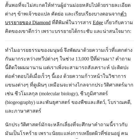
สั้นพอที่จะไม่สะกดให้ท่านผู้อ่านม่อยหลับไปด้วยรายละเอียด
ต่างๆ ข้าพเจ้าขอแปล คัดย่อ และเรียบเรียงบางตอนจาก
คำ
บรรยายของ Diamond
ที่ตีพิมพ์ในวารสาร
Edge
เกี่ยวกับความ
คิดของเขาดีกว่า เพราะบรรยายได้กระชับ และน่าสนใจมาก:
ทำไมอารยธรรมของมนุษย์ จึงพัฒนาด้วยความเร็วที่แตกต่าง
กันมากระหว่างทวีปต่างๆ ในช่วง 13,000 ปีที่ผ่านมา? คำถาม
นี้ติดใจผมมานาน แต่เราเพิ่งจะสามารถสังเคราะห์ ปะติดปะ
ต่อคำตอบได้เมื่อเร็วๆ นี้เอง ด้วยความก้าวหน้าในวิชาการ
แขนงต่างๆ ที่ดูเผินๆ เหมือนจะห่างไกลจากประวัติศาสตร์มาก
เช่น ชีวโมเลกุล (molecular biology), ชีวภูมิศาสตร์
(biogeography) และพันธุศาสตร์ ของพืชและสัตว์, โบราณคดี,
และภาษาศาสตร์
นักประวัติศาสตร์มักจะหลีกเลี่ยงที่จะศึกษาคำถามนี้ราวกับ
มันเป็นโรคร้าย เพราะนัยยะแห่งการเหยียดผิวที่ซ่อนอยู่ คน