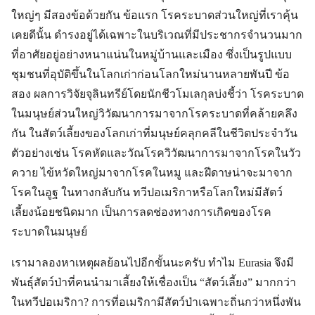
ใหญ่ๆ มีสองข้อด้วยกัน ข้อแรก โรคระบาดส่วนใหญ่ที่เราคุ้น
เคยดีนั้น ดำรงอยู่ได้เฉพาะในบริเวณที่มีประชากรจำนวนมาก
ที่อาศัยอยู่อย่างหนาแน่นในหมู่บ้านและเมือง ซึ่งเป็นรูปแบบ
ชุมชนที่อุบัติขึ้นในโลกเก่าก่อนโลกใหม่นานหลายพันปี ข้อ
สอง ผลการวิจัยจุลินทรีย์โดยนักชีวโมเลกุลบ่งชี้ว่า โรคระบาด
ในมนุษย์ส่วนใหญ่วิวัฒนาการมาจากโรคระบาดที่คล้ายคลึง
กัน ในสัตว์เลี้ยงของโลกเก่าที่มนุษย์คลุกคลีในชีวิตประจำวัน
ตัวอย่างเช่น โรคหัดและวัณโรควิวัฒนาการมาจากโรคในวัว
ควาย ไข้หวัดใหญ่มาจากโรคในหมู และฝีดาษน่าจะมาจาก
โรคในอูฐ ในทางกลับกัน ทวีปอเมริกาหรือโลกใหม่มีสัตว์
เลี้ยงน้อยชนิดมาก เป็นการลดช่องทางการเกิดของโรค
ระบาดในมนุษย์
เรามาลองหาเหตุผลย้อนไปอีกขั้นนะครับ ทำไม Eurasia จึงมี
พันธุ์สัตว์ป่าที่คนนำมาเลี้ยงให้เชื่องเป็น “สัตว์เลี้ยง” มากกว่า
ในทวีปอเมริกา? การที่อเมริกามีสัตว์ป่าเฉพาะถิ่นกว่าหนึ่งพัน