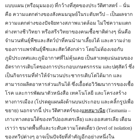
แบบแผน (หรือมุมมอง) ที่กว้างที่สุดของประวัติศาสตร์ – นั่น
คือ ความแตกต่างของสังคมมนุษย์ในระดับทวีป – เป็นผลจาก
ความแตกต่างของปัจจัยทางสภาพแวดล้อม ไม่ใช่ความแตก
ต่างทางชีววิทยา หรือสรีรวิทยาของคนเชื้อชาติต่างๆ นั่นคือ
จำนวนพันธุ์พืชและสัตว์ป่าที่คนนำมาเลี้ยงได้ และความง่าย
ของการแพร่พันธุ์พืชและสัตว์ดังกล่าว โดยไม่ต้องเจอกับ
ภูมิประเทศและภูมิอากาศที่ไม่คุ้นเคย เป็นสาเหตุแน่นอนของ
อัตราการเติบโตของการประกอบเกษตรกรรม และปศุสัตว์ ซึ่ง
เป็นกิจกรรมที่ทำให้จำนวนประชากรเติบโตได้มาก และ
สามารถผลิตอาหารส่วนเกินได้ ซึ่งเอื้อต่อวิวัฒนาการของเชื้อ
โรค และการพัฒนาตัวหนังสือ เทคโนโลยี และโครงสร้าง
ทางการเมือง (โปรดดูแผนผังด้านบนประกอบ และคลิ้กรูปเพื่อ
ขยาย) นอกจากนี้ ประวัติศาสตร์ของ
แทสมาเนีย
(Tasmania –
เกาะทางตอนใต้ของทวีปออสเตรเลีย) และออสเตรเลีย เตือน
เราว่า ขนาดพื้นที่และระดับความโดดเดี่ยว (level of isolation)
ของทวีปต่างๆ อาจเป็นปัจจัยที่สำคัญอีกอย่างหนึ่งใน