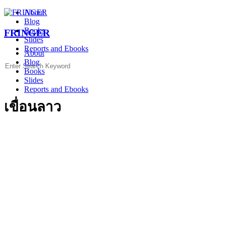
Skip
About
to
Blog
content
Books
FRINGER
Slides
Reports and Ebooks
About
Blog
Search
Books
for:
Slides
Reports and Ebooks
เขื่อนลาว