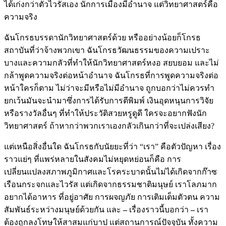
ได้เก่งกว่าตัวไวรัสเอง นักการเมืองมีอำนาจ แต่วิทยาศาสตร์คือ
ความจริง
ฉันโกรธบรรดานักวิทยาศาสตร์ด้วย หรืออย่างน้อยก็โกรธ
สถาบันที่ว่าจ้างพวกเขา ฉันโกรธวัฒนธรรมของความเปราะ
บางและความกลัวที่ทำให้นักวิทยาศาสตร์หงอ สยบยอม และไม่
กล้าพูดความจริงต่อหน้าอำนาจ ฉันโกรธที่การพูดความจริงต่อ
หน้าใครก็ตาม ไม่ว่าจะมีหรือไม่มีอำนาจ ถูกบอกว่าไม่ควรทำ
ยกเว้นมันจะนำมาซึ่งการได้รับการตีพิมพ์ เงินอุดหนุนการวิจัย
หรือรางวัลอื่นๆ ที่ทำให้ประวัติสวยหรูดูดี ใครจะอยากฟังนัก
วิทยาศาสตร์ ถ้าหากว่าพวกเราเองกลัวเกินกว่าที่จะเปล่งเสียง?
แต่เหนือสิ่งอื่นใด ฉันโกรธกับนัยยะที่ว่า “เรา” คือตัวปัญหา เรื่อง
ราวแย่ๆ ที่แพร่หลายในสังคมไม่หยุดหย่อนก็คือ การ
เปลี่ยนแปลงสภาพภูมิกาศและโรคระบาดนั้นไม่ได้เกิดจากก๊าซ
เรือนกระจกและไวรัส แต่เกิดจากธรรมชาติมนุษย์ เราโลภมาก
อยากได้อาหาร ที่อยู่อาศัย การผจญภัย การเติมเต็มตัวตน ความ
สัมพันธ์ระหว่างมนุษย์ด้วยกัน และ
–
เรื่องราวนี้บอกว่า
–
เรา
ต้องถูกลงโทษให้สาสมแก่บาป แต่สถานการณ์ปัจจุบัน ทั้งความ