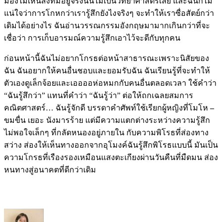
มองไม่เห็นสิ่งที่มีอยู่จริงนั้นไม่เป็นวิทยาศาสตร์เลย และฉันก็ไม่
แน่ใจว่าการโกหกว่าเรารู้สึกยังไงจริงๆ จะทำให้เราซื่อสัตย์กว่า
เดิมได้อย่างไร ฉันอ่านวรรณกรรมอังกฤษมามากเกินกว่าที่จะ
เชื่อว่า การเก็บอารมณ์ความรู้สึกเอาไว้จะดีกับทุกคน
ก่อนหน้านี้ฉันไม่อยากโกรธต่อหน้าสาธารณะเพราะนิสัยของ
ฉัน ฉันอยากให้คนอื่นชอบและยอมรับฉัน ฉันเรียนรู้ที่จะทำให้
ตัวเองดูเล็กจ้อยและเออออห่อหมกกับคนอื่นตลอดเวลา ใช้คำว่า
“ฉันรู้สึกว่า” แทนที่คำว่า “ฉันรู้ว่า” ต่อให้ถกเฉลยสมการ
คณิตศาสตร์… ฉันรู้จักดี บรรดาคำศัพท์ใช้เรียกผู้หญิงที่โมโห
–
ขมขื่น เยอะ นังมารร้าย แต่มีความแตกต่างระหว่างความรู้สึก
ไม่พอใจเล็กๆ ที่กลัดหนองอยู่ภายใน กับความพิโรธที่ส่องทาง
สว่าง ส่องให้เห็นทางออกจากอุโมงค์
ฉันรู้สึกพิโรธแบบนี้ มันเป็น
ความโกรธที่เรืองรองเหมือนแสงตะเกียงผ่านวันคืนที่มืดมน ส่อง
หนทางสู่อนาคตที่ดีกว่าเดิม