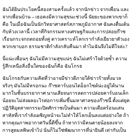
ฉันได้ยินประโยคนี้สองสามครั้งแล้ว จากนักข่าว จากเพื่อน และ
จากเพื่อนบ้าน
–
เธอคงมีความสุขนะช่วงนี้ นัยยะของพวกเขาก็
คือ ในเมื่อฉันเป็นนักวิทยาศาสตร์สภาพภูมิอากาศ ฉันคงตื่นเต้น
กับห้วงเวลานี้ เวลาที่กิจกรรมทางเศรษฐกิจและการปล่อยก๊าซ
เรือนกระจกถดถอยทั้งคู่ ดาวเคราะห์โลกเรากำลังเยียวยาตัวเอง
พวกเขาบอก ธรรมชาติกำลังกลับคืนมา ทำไมฉันจึงไม่ดีใจล่ะ?
นี่แน่ะเพื่อนๆ ฉันไม่มีความสุขแน่ๆ ฉันไม่เศร้าใจด้วยซ้ำ ความ
รู้สึกเหนือสิ่งอื่นใดของฉันก็คือ ฉันโกรธ
ฉันโกรธกับความคิดที่ว่าอาจมีข่าวดีภายใต้ข่าวร้ายทั้งมวล
จริงๆ มันไม่มีหรอกนะ ก๊าซคาร์บอนไดอ็อกไซด์น่ะอยู่ได้นาน
มากในชั้นบรรยากาศ นานเสียจนการลดการปล่อยคาร์บอนเล็ก
น้อยจะไม่ส่งผลอะไรต่อการเพิ่มขึ้นมหาศาลของก๊าซนี้ ตั้งแต่ยุค
ปฏิวัติอุตสาหกรรมเปิดศักราชเป็นต้นมา ความเดือดร้อนแสน
สาหัสที่เรากำลังเผชิญหน้าจะไม่ทำให้โลกเย็นลงแต่อย่างใด ถ้า
หากคุณภาพอากาศวันนี้ดีขึ้น ถ้าหากว่ามีคนตายน้อยลงจาก
การสูดมลพิษเข้าไป นั่นก็ไม่ใช่พัฒนาการที่น่ายินดี เท่ากับเป็น