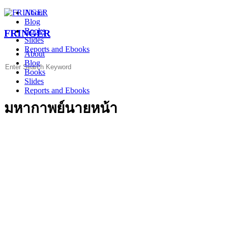
Skip
About
to
Blog
content
Books
FRINGER
Slides
Reports and Ebooks
About
Blog
Search
Books
for:
Slides
Reports and Ebooks
มหากาพย์นายหน้า