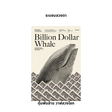
ระบอบลวงตา
ตุ๋นพันล้าน วาฬลวงโลก