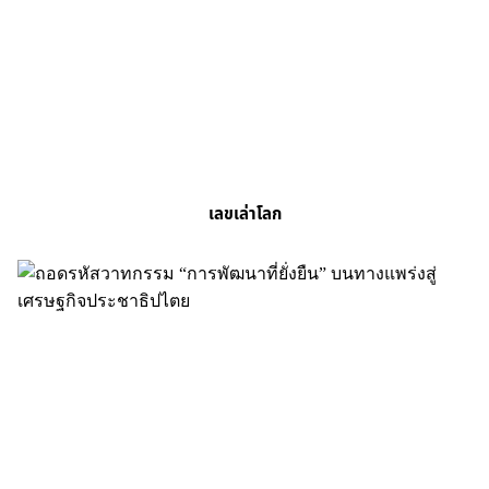
เลขเล่าโลก