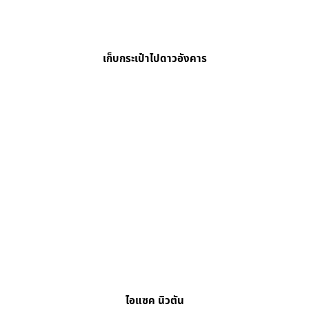
เก็บกระเป๋าไปดาวอังคาร
ไอแซค นิวตัน