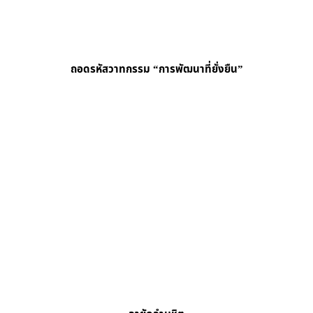
ถอดรหัสวาทกรรม “การพัฒนาที่ยั่งยืน”