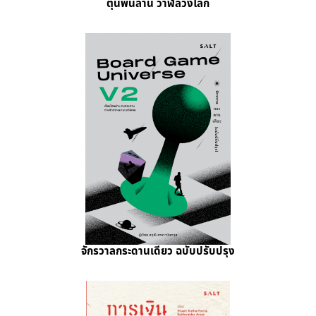
ตุ๋นพันล้าน วาฬลวงโลก
จักรวาลกระดานเดียว ฉบับปรับปรุง