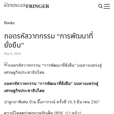
Skip
FRINGER
to
Search
content
for:
Books
ถอดรหัสวาทกรรม “การพัฒนาที่
ยั่งยืน”
Mar 9, 2024
ถอดรหัสวาทกรรม “การพัฒนาที่ยั่งยืน” บนทางแพร่งสู่
เศรษฐกิจประชาธิปไตย
ปาฐกถาพิเศษ ป๋วย อึ๊งภากรณ์ ครั้งที่ 19, 8 มีนาคม 2567
ดาวน์โหลดปาฐกถาฉบับเต็ม
[PDF, 112 หน้า]