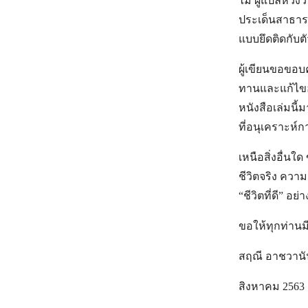
ไม่ ผู้แปลหวัง
ประเด็นสาธาร
แบบยึดติดกับต
ผู้เขียนขอขอบ
ทานและแก้ไขอย่
หนังสือเล่มนี
ที่อนุเคราะห์
เหนือสิ่งอื่
ชีวิตจริง คว
“ชีวิตที่ดี” อย
ขอให้ทุกท่าน
สฤณี อาชวานั
สิงหาคม 2563