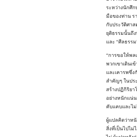
ระหว่างนักศึก
มือของท่าน รา
กับประวัติศา
ยุติธรรมนั้นถึง
และ “ศีลธรรม”
“การขอให้พลเ
พวกเขาเดินเข้
และเคารพซึ่งก
สำคัญๆ ในประเ
สร้างปฏิกิริย
อย่างหนักแน่น
คับแคบและไม่อด
ผู้แปลคิดว่าหน
สิ่งที่เป็นไปไม