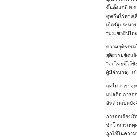
ขึ้นตั้งแต่ปี 
ดุจเรือไร้หาง
เกิดรัฐประหาร
“ประชาธิปไตย
ความยุติธรรมใน
ยุติธรรมชัดแจ
“คุกไทยมีไว้ข
ผู้มีอำนาจ)” เ
แต่ไม่ว่าเราจะ
แปลคือ การถกเ
อันล้วนเป็นปัจจ
การถกเถียงเรื่
ชักโวหารเหตุผ
ถูกใช้ในความ