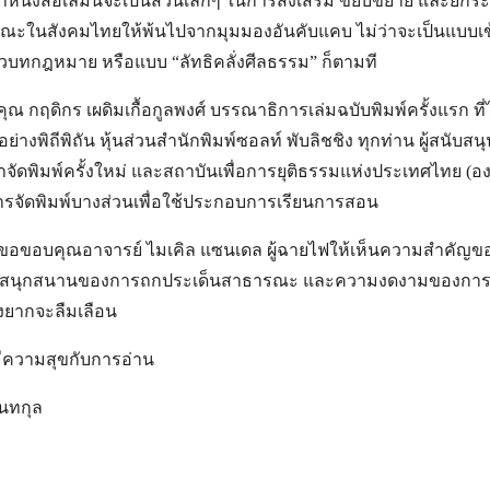
ว่าหนังสือเล่มนี้จะเป็นส่วนเล็กๆ ในการส่งเสริม ขยับขยาย และยกร
ณะในสังคมไทยให้พ้นไปจากมุมมองอันคับแคบ ไม่ว่าจะเป็นแบบเข้
ัวบทกฎหมาย หรือแบบ “ลัทธิคลั่งศีลธรรม” ก็ตามที
คุณ กฤดิกร เผดิมเกื้อกูลพงศ์ บรรณาธิการเล่มฉบับพิมพ์ครั้งแรก ท
างพิถีพิถัน หุ้นส่วนสำนักพิมพ์ซอลท์ พับลิชชิง ทุกท่าน ผู้สนับส
้มาจัดพิมพ์ครั้งใหม่ และสถาบันเพื่อการยุติธรรมแห่งประเทศไทย 
การจัดพิมพ์บางส่วนเพื่อใช้ประกอบการเรียนการสอน
นใด ขอขอบคุณอาจารย์ ไมเคิล แซนเดล ผู้ฉายไฟให้เห็นความสำคัญ
ามสนุกสนานของการถกประเด็นสาธารณะ และความงดงามของการคร
่างยากจะลืมเลือน
มีความสุขกับการอ่าน
นทกุล