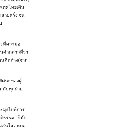
ระเทศไทยเดิน
หลายครั้ง จน
บ
ณะที่ความอ
นคำกล่าวที่ว่า
“คนคิดต่าง(จาก
ทัศนะของผู้
มกับทุกฝ่าย
ะมุ่งไปที่การ
ติธรรม” ก็มัก
ม่สนใจว่าคน