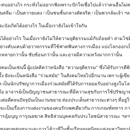
ระทบอย่างไร กระทั่งไม่อยากฟังเพราะปักใจเชื่อไปแล้วว่าคนอื่นไม่
็นสลิ่ม / เป็นควายแดง / เป็นชนชั้นกลางดัดจริต / เป็นพวกล้มเจ้า ฯ
บังเกิดได้อย่างไร ในเมื่อเรายังไม่เข้าใจกัน
นได้อย่างไร ในเมื่อเรายังไม่ให้ความยุติธรรมแม้กับถ้อยคำ ล่ามโ
่างคับแคบด้วยวาทกรรมที่ใช้ฟาดฟันทางการเมือง แบ่งโลกออกเป็
กหลายกว่านั้น ซับซ้อนกว่านั้น และอาจมีความหวังมากกว่านั้น
งคมเป็นเช่นนี้ ผู้แปลคิดว่าหนังสือ “ความยุติธรรม” ซึ่งได้รับการตีพ
ั้ง ยังจะเป็นหนังสือ “ร่วมสมัย” ในสังคมไทยไปอีกนาน เพราะผู้เขี
 เป็นนักปรัชญาการเมืองร่วมสมัยที่ได้รับการยอมรับอย่างสูงในโลก
นคือ อาจารย์เป็นปัญญาชนสาธารณะที่มีความสุขกับการใช้ปรัชญา
แต่อดีตจนปัจจุบันเป็นแว่นขยาย ส่องประเด็นสาธารณะต่างๆ ที่อย
่าจะเป็นเรื่องการแต่งงานของคนรักเพศเดียวกัน การเกณฑ์ทหาร 
การอุ้มบุญ การุณยฆาต สิทธิส่วนบุคคลกับประโยชน์สาธารณะ ฯลฯ
ายทอดบทสนทนาและการโต้วาทีในชั้นเรียนยอดนิยมแห่งมหาวิทยาลั