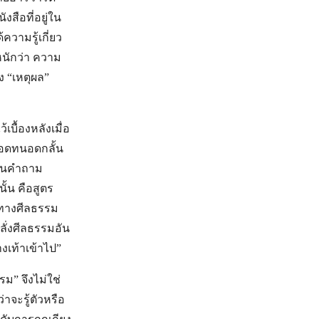
สือที่อยู่ใน
วามรู้เกี่ยว
นักว่า ความ
้ง “เหตุผล”
ื้องหลังเมื่อ
ะอดทนอดกลั้น
ดสินคำถาม
ั้น คือสูตร
งทางศีลธรรม
ลั่งศีลธรรมอัน
างเท้าเข้าไป”
ม” จึงไม่ใช่
่าจะรู้ตัวหรือ