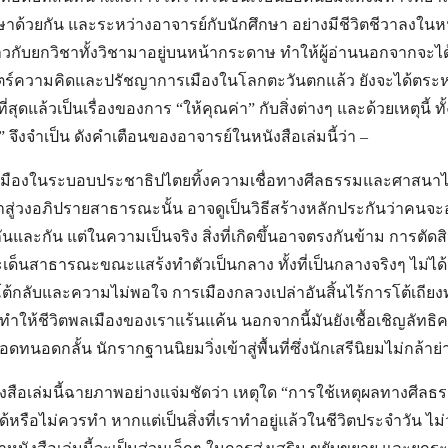
ษาด้วยกัน และระหว่างอาจารย์กับนักศึกษา อย่างมีชีวิตชีวาลงในหนัง
วกับยกวิชาทั้งวิชามาอยู่บนหน้ากระดาษ ทำให้ผู้อ่านนอกจากจะได้ค
สตร์ความคิดและปรัชญาการเมืองในโลกตะวันตกแล้ว ยังจะได้ตระห
ที่สุดแล้วเป็นเรื่องของการ “ให้คุณค่า” กับสิ่งต่างๆ และด้วยเหตุนี้ ทั
 จึงจำเป็น ดังคำเตือนของอาจารย์ในหนังสือเล่มนี้ว่า –
มืองในระบอบประชาธิปไตยทิ้งความเชื่อทางศีลธรรมและศาสนาไว้เบ
าสู่วงอภิปรายสาธารณะนั้น อาจดูเป็นวิธีสร้างหลักประกันว่าคนจ
ันและกัน แต่ในความเป็นจริง สิ่งที่เกิดขึ้นอาจตรงกันข้าม การตั
ด็นสาธารณะขณะแสร้งทำตัวเป็นกลาง ทั้งที่เป็นกลางจริงๆ ไม่ได้น
าโต้กลับและความไม่พอใจ การเมืองกลวงเปล่าอันสิ้นไร้การโต้เถีย
ทำให้ชีวิตพลเมืองของเราแร้นแค้น นอกจากนี้มันยังเชื้อเชิญลัทธิค
ทนอดกลั้น นักรากฐานนิยมวิ่งเข้าสู่พื้นที่ซึ่งนักเสรีนิยมไม่กล้าย่
ังสือเล่มนี้ฉายภาพอย่างแจ่มชัดว่า เหตุใด “การใช้เหตุผลทางศีลธรร
่ได้หรือไม่ควรทำ หากแต่เป็นสิ่งที่เราทำอยู่แล้วในชีวิตประจำวัน ไม่ว