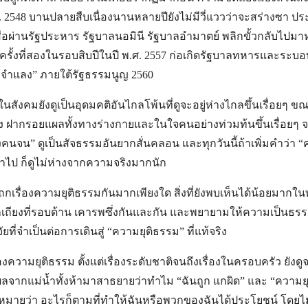
พ.ศ. 2548 บานปลายสืบเนื่องนานหลายปียังไม่มีวี่แววว่าจะสร่างซา ป
เสือผ่านรัฐประหาร รัฐบาลนอมินี รัฐบาลอำมาตย์ พลิกขั้วกลับไปมา
ครั้งที่สองในรอบสิบปีในปี พ.ศ. 2557 ก่อเกิดรัฐบาลทหารและระบอ
จำแลง” ภายใต้รัฐธรรมนูญ 2560
สังคมยังดูเป็นอุดมคติอันไกลโพ้นที่ดูจะอยู่ห่างไกลขึ้นเรื่อยๆ ข
้ง ฝากรอยแผลทั้งทางร่างกายและในใจคนอย่างท่วมท้นขึ้นเรื่อยๆ จ
ังคนจน” ดูเป็นสัจธรรมอันยากสั่นคลอน และทุกวันนี้ถ้าเพิ่มคำว่า 
ข้าไป ก็ดูไม่ห่างจากความจริงมากนัก
ถกเรื่องความยุติธรรมกันมากเพียงใด สิ่งที่ยังพบเห็นได้น้อยมากใน
ถียงที่รอบด้าน เคารพซึ่งกันและกัน และพยายามให้ความเป็นธรร
ัยที่จำเป็นต่อการเดินสู่ “ความยุติธรรม” ที่แท้จริง
องความยุติธรรม ตั้งแต่เรื่องระดับชาติจนถึงเรื่องในครอบครัว ยังดูจ
ลจากแม่น้ำทั้งห้ามาสาธยายว่าทำไม “ฉันถูก แกผิด” และ “ความยุ
หมายว่า อะไรก็ตามที่ทำให้ฉันหรือพวกของฉันได้ประโยชน์ โดยไ