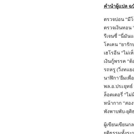
คำนำผู้แปล ฉบับ
ตรวจบ่อน “มีโต
ตรวจเงินทอน 
รีเจนซี่ “นี่มั
โคเคน “ยารัก
เฮโรอีน “ไม่เห
เงินกู้พรรค “ต
รถหรู (วิ่งทแย
นาฬิกา’ยืมเพื่
พล.อ.ประยุทธ์ “
ล็อตเตอรี่ “ไม่ม
หน้ากาก “สอง
พังพาบพับ-ยุ
ผู้เขียนเขียน
ยุติธรรมทั้งร