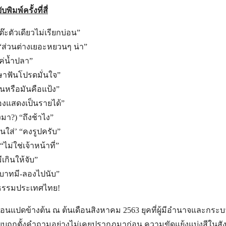
พิมพ์ครั้งที่สี่
๊ะตัวเดียวไม่เรียกบ่อน”
“ส่วนต่างเยอะหยวนๆ น่า”
นแค่น้ำปลา”
ษาฟันโปรดมั่นใจ”
็นหรือมันคือแป้ง”
้องแสดงเป็นรายได้”
งมา?) “ถึงช้าไง”
อนใส่’ “คงรูปครับ”
ไม่ใช่เจ้าหน้าที่”
ีเกินให้จับ”
บาทมี-ลองไปนับ”
ติธรรมประเทศไทย!
กลอนแปดข้างต้น ณ ต้นเดือนสิงหาคม 2563 ยุคที่ผู้มีอำนาจและกร
ะบบถูกตั้งคำถามอย่างไม่เคยปรากฏมาก่อน ความขัดแย้งแบ่งสีในสั