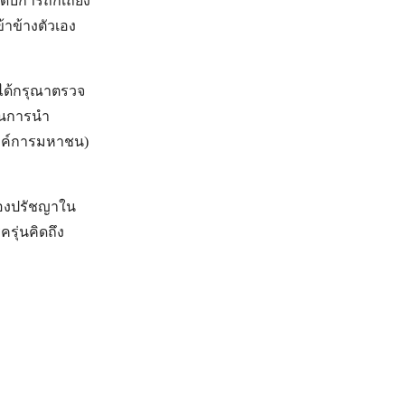
ะดับการถกเถียง
าข้างตัวเอง
ี่ได้กรุณาตรวจ
นุนการนำ
(องค์การมหาชน)
ของปรัชญาใน
ุ่นคิดถึง