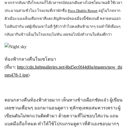
พวกเรากลับมาถึงโรงแรมก็ได้เวลารถบัสออกเดินทางไปเซโดนาพอดี ใช้เวลา
ประมาณสามชั่วโมง โรงแรมที่เราพักชื่อ
Poco Diablo Resort
อยู่ไม่ไกลจาก
ตัวเมือง มองเห็นเทือกเขาสีแดง สัญลักษณ์ของเมืองนี้ชัดเจนดี หลายคนออก
ไปเดินป่ากัน แต่ผู้เขียนเขาไม่ดี รู้ตัวว่าถ้าไปคงเดินช้ามากๆ จนทำให้เพื่อนๆ
กลับมากินข้าวเย็น(ในโรงแรม)ไม่ทัน เลยขอไปนั่งทำงานในห้องดีกว่า
ท้องฟ้ากลางคืนในเซโดนา
(ที่มา:
http://cdn.lightgalleries.net/4bd5ec0f44d0a/images/new_thi
ngs478-1.jpg
)
ตอนกลางคืนท้องฟ้าสวยมาก เห็นทางช้างเผือกชัดแจ๋ว ผู้เขียน
เลยชวนเพื่อนๆ ออกมานอนดูดาว ทุลักทุเลพอสมควรเพราะผู้
เขียนดันไม่พกแว่นติดตัวมา ด้วยความที่ไม่ชอบใส่แว่น แถม
แบตมือถือก็หมด ทำให้ใช้โปรแกรมดูดาวที่ตัวเองชอบมากๆ