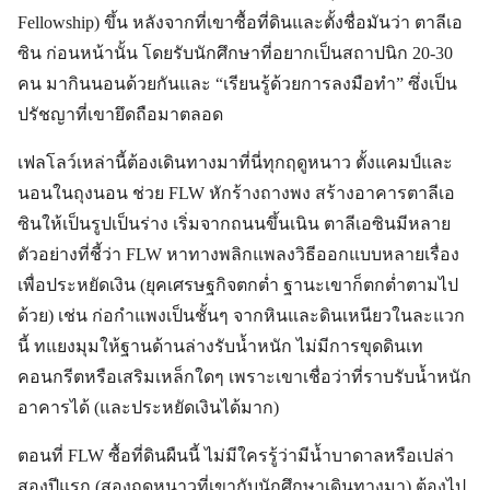
Fellowship) ขึ้น หลังจากที่เขาซื้อที่ดินและตั้งชื่อมันว่า ตาลีเอ
ซิน ก่อนหน้านั้น โดยรับนักศึกษาที่อยากเป็นสถาปนิก 20-30
คน มากินนอนด้วยกันและ “เรียนรู้ด้วยการลงมือทำ” ซึ่งเป็น
ปรัชญาที่เขายึดถือมาตลอด
เฟลโลว์เหล่านี้ต้องเดินทางมาที่นี่ทุกฤดูหนาว ตั้งแคมป์และ
นอนในถุงนอน ช่วย FLW หักร้างถางพง สร้างอาคารตาลีเอ
ซินให้เป็นรูปเป็นร่าง เริ่มจากถนนขึ้นเนิน ตาลีเอซินมีหลาย
ตัวอย่างที่ชี้ว่า FLW หาทางพลิกแพลงวิธีออกแบบหลายเรื่อง
เพื่อประหยัดเงิน (ยุคเศรษฐกิจตกต่ำ ฐานะเขาก็ตกต่ำตามไป
ด้วย) เช่น ก่อกำแพงเป็นชั้นๆ จากหินและดินเหนียวในละแวก
นี้ ทแยงมุมให้ฐานด้านล่างรับน้ำหนัก ไม่มีการขุดดินเท
คอนกรีตหรือเสริมเหล็กใดๆ เพราะเขาเชื่อว่าที่ราบรับน้ำหนัก
อาคารได้ (และประหยัดเงินได้มาก)
ตอนที่ FLW ซื้อที่ดินผืนนี้ ไม่มีใครรู้ว่ามีน้ำบาดาลหรือเปล่า
สองปีแรก (สองฤดูหนาวที่เขากับนักศึกษาเดินทางมา) ต้องไป