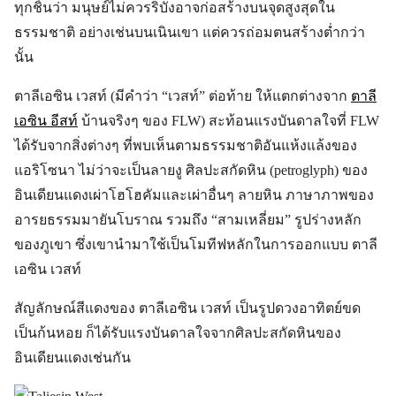
ทุกชิ้นว่า มนุษย์ไม่ควรริบังอาจก่อสร้างบนจุดสูงสุดใน
ธรรมชาติ อย่างเช่นบนเนินเขา แต่ควรถ่อมตนสร้างต่ำกว่า
นั้น
ตาลีเอซิน เวสท์ (มีคำว่า “เวสท์” ต่อท้าย ให้แตกต่างจาก
ตาลี
เอซิน อีสท์
บ้านจริงๆ ของ FLW) สะท้อนแรงบันดาลใจที่ FLW
ได้รับจากสิ่งต่างๆ ที่พบเห็นตามธรรมชาติอันแห้งแล้งของ
แอริโซนา ไม่ว่าจะเป็นลายงู ศิลปะสกัดหิน (petroglyph) ของ
อินเดียนแดงเผ่าโฮโฮคัมและเผ่าอื่นๆ ลายหิน ภาษาภาพของ
อารยธรรมมายันโบราณ รวมถึง “สามเหลี่ยม” รูปร่างหลัก
ของภูเขา ซึ่งเขานำมาใช้เป็นโมทีฟหลักในการออกแบบ ตาลี
เอซิน เวสท์
สัญลักษณ์สีแดงของ ตาลีเอซิน เวสท์ เป็นรูปดวงอาทิตย์ขด
เป็นก้นหอย ก็ได้รับแรงบันดาลใจจากศิลปะสกัดหินของ
อินเดียนแดงเช่นกัน