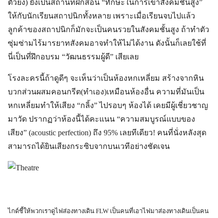
ตัวยง) ยังเป็นสถานที่ฝึกสอน “ทักษะในการเข้าสังคมชั้นสูง”
ให้กับนักเรียนสถาปนิกทั้งหลาย เพราะเมื่อเรียนจบไปแล้ว
ลูกค้าของสถาปนิกก็มักจะเป็นคนรวยในสังคมชั้นสูง ถ้าทำตัว
ซุ่มซ่ามไร้มารยาทสังคมอาจทำให้ไม่ได้งาน ดังนั้นก็เลยใช้ที่
นี่เป็นที่ฝึกอบรม “วัฒนธรรมผู้ดี” เสียเลย
โรงละครนี้ถ้าดูดีๆ จะเห็นว่าเป็นห้องหกเหลี่ยม สร้างจากหิน
บวกส่วนผสมคอนกรีต(ทำเอง)เหมือนห้องอื่น ความที่มันเป็น
หกเหลี่ยมทำให้เสียง “กลิ้ง” ไปรอบๆ ห้องได้ เคยมีผู้เชี่ยวชาญ
มาวัด ปรากฏว่าห้องนี้ได้คะแนน “ความสมบูรณ์แบบของ
เสียง” (acoustic perfection) ถึง 95% เลยทีเดียว! คนที่นั่งหลังสุด
สามารถได้ยินเสียงกระซิบจากบนเวทีอย่างชัดเจน
ไกด์ชี้ให้พวกเราดูไฟส่องทางเดิน FLW เป็นคนที่เอาไฟมาส่องทางเดินเป็นคน