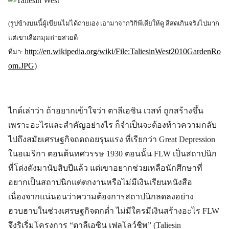
(รูปข้างบนนี้ผู้เขียนไม่ได้ถ่ายเอง เอามาจากวิกิพีเดียให้ดู สีสดเกินจริงไปมาก
แต่เขาเลือกมุมถ่ายสวยดี
http://en.wikipedia.org/wiki/File:TaliesinWest2010GardenRo
ที่มา:
om.JPG
)
ไกด์เล่าว่า ถ้าอยากเข้าใจว่า ตาลีเอซิน เวสท์ ถูกสร้างขึ้น
เพราะอะไรและสำคัญอย่างไร ก็จำเป็นจะต้องท้าวความกลับ
ไปถึงสมัยเศรษฐกิจถดถอยรุนแรง ที่เรียกว่า Great Depression
ในอเมริกา ตอนต้นทศวรรษ 1930 ตอนนั้น FLW เป็นสถาปนิก
ที่โด่งดังมานับสิบปีแล้ว แต่เขาอยากช่วยเหลือนักศึกษาที่
อยากเป็นสถาปนิกแต่ตกงานหรือไม่มีเงินเรียนหนังสือ
เนื่องจากแน่นอนว่าความต้องการสถาปนิกลดลงอย่าง
ฮวบฮาบในช่วงเศรษฐกิจตกต่ำ ไม่มีใครมีเงินสร้างอะไร FLW
จึงริเริ่มโครงการ “ตาลีเอซิน เฟลโลว์ชิพ” (Taliesin