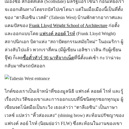
เมืองชื่อ สก็อตส์เดล (Scottsdale) มลรัฐแอริโซนา ก่อนเที่ยงเรา
จะออกเดินทางโดยรถบัสไปเซโดนา แต่ในเมื่อเมืองนี้เป็นที่ตั้ง
ของ “ตาลีเอซิน เวสต์” (Taliesin West) บ้านพักตากอากาศและ
แคมปัสของ
Frank Lloyd Wright School of Architecture
ก่อตั้ง
และออกแบบโดย
แฟรงค์ ลอยด์ ไรท์
(Frank Lloyd Wright)
สถาปนิกเอก บิดาแห่ง “สถาปัตยกรรมสมัยใหม่” ในอเมริกา ผู้
ล่วงลับไปแล้ว พวกเราสี่คน (มีผู้เขียน เอลิซา เวลิน กับผู้เขียน
จุ๊ฟ) ก็เลย
ซื้อตั๋วทัวร์ 90 นาทีจากเน็ต
ที่นี่ตั้งแต่เช้า กะว่าน่าจะ
กลับมาทันรถบัสออก
ไกด์ของเราเป็นเจ้าหน้าที่ของมูลนิธิ แฟรงค์ ลอยด์ ไรท์ และรู้
เรื่องประวัติของเขาและการออกแบบที่นี่ชนิดทุกซอกทุกมุม ผู้
เขียนจดโน้ตมือเป็นระวิง เธอเล่าว่า “ตาลีเอซิน” เป็นภาษา
เวลช์ แปลว่า “คิ้วส่องแสง” (shining brow) สะท้อนปรัชญาของ
แฟรงค์ ลอย์ ไรท์ (นิยมย่อว่า FLW) ซึ่งสะท้อนในงานของเขา