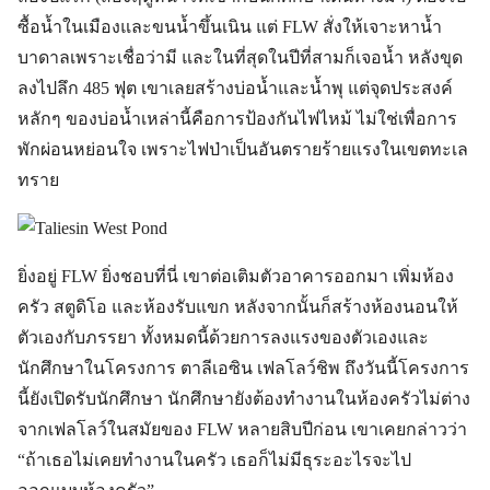
ซื้อน้ำในเมืองและขนน้ำขึ้นเนิน แต่ FLW สั่งให้เจาะหาน้ำ
บาดาลเพราะเชื่อว่ามี และในที่สุดในปีที่สามก็เจอน้ำ หลังขุด
ลงไปลึก 485 ฟุต เขาเลยสร้างบ่อน้ำและน้ำพุ แต่จุดประสงค์
หลักๆ ของบ่อน้ำเหล่านี้คือการป้องกันไฟไหม้ ไม่ใช่เพื่อการ
พักผ่อนหย่อนใจ เพราะไฟป่าเป็นอันตรายร้ายแรงในเขตทะเล
ทราย
ยิ่งอยู่ FLW ยิ่งชอบที่นี่ เขาต่อเติมตัวอาคารออกมา เพิ่มห้อง
ครัว สตูดิโอ และห้องรับแขก หลังจากนั้นก็สร้างห้องนอนให้
ตัวเองกับภรรยา ทั้งหมดนี้ด้วยการลงแรงของตัวเองและ
นักศึกษาในโครงการ ตาลีเอซิน เฟลโลว์ชิพ ถึงวันนี้โครงการ
นี้ยังเปิดรับนักศึกษา นักศึกษายังต้องทำงานในห้องครัวไม่ต่าง
จากเฟลโลว์ในสมัยของ FLW หลายสิบปีก่อน เขาเคยกล่าวว่า
“ถ้าเธอไม่เคยทำงานในครัว เธอก็ไม่มีธุระอะไรจะไป