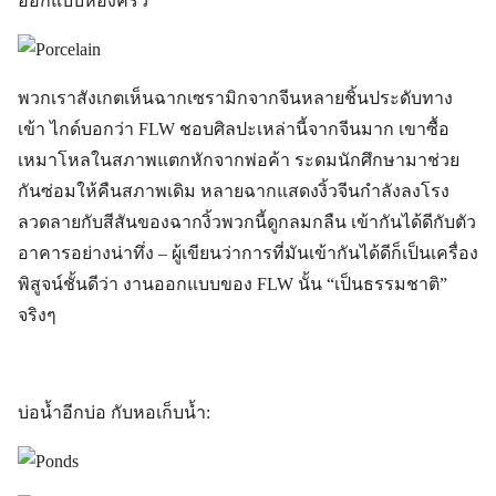
ออกแบบห้องครัว”
พวกเราสังเกตเห็นฉากเซรามิกจากจีนหลายชิ้นประดับทาง
เข้า ไกด์บอกว่า FLW ชอบศิลปะเหล่านี้จากจีนมาก เขาซื้อ
เหมาโหลในสภาพแตกหักจากพ่อค้า ระดมนักศึกษามาช่วย
กันซ่อมให้คืนสภาพเดิม หลายฉากแสดงงิ้วจีนกำลังลงโรง
ลวดลายกับสีสันของฉากงิ้วพวกนี้ดูกลมกลืน เข้ากันได้ดีกับตัว
อาคารอย่างน่าทึ่ง – ผู้เขียนว่าการที่มันเข้ากันได้ดีก็เป็นเครื่อง
พิสูจน์ชั้นดีว่า งานออกแบบของ FLW นั้น “เป็นธรรมชาติ”
จริงๆ
บ่อน้ำอีกบ่อ กับหอเก็บน้ำ: