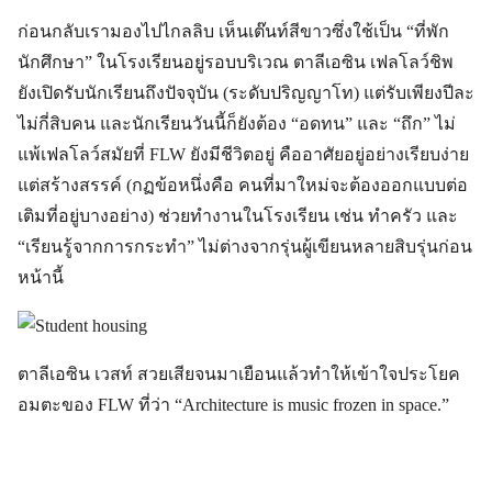
ก่อนกลับเรามองไปไกลลิบ เห็นเต๊นท์สีขาวซึ่งใช้เป็น “ที่พัก
นักศึกษา” ในโรงเรียนอยู่รอบบริเวณ ตาลีเอซิน เฟลโลว์ชิพ
ยังเปิดรับนักเรียนถึงปัจจุบัน (ระดับปริญญาโท) แต่รับเพียงปีละ
ไม่กี่สิบคน และนักเรียนวันนี้ก็ยังต้อง “อดทน” และ “ถึก” ไม่
แพ้เฟลโลว์สมัยที่ FLW ยังมีชีวิตอยู่ คืออาศัยอยู่อย่างเรียบง่าย
แต่สร้างสรรค์ (กฏข้อหนึ่งคือ คนที่มาใหม่จะต้องออกแบบต่อ
เติมที่อยู่บางอย่าง) ช่วยทำงานในโรงเรียน เช่น ทำครัว และ
“เรียนรู้จากการกระทำ” ไม่ต่างจากรุ่นผู้เขียนหลายสิบรุ่นก่อน
หน้านี้
ตาลีเอซิน เวสท์ สวยเสียจนมาเยือนแล้วทำให้เข้าใจประโยค
อมตะของ FLW ที่ว่า “Architecture is music frozen in space.”