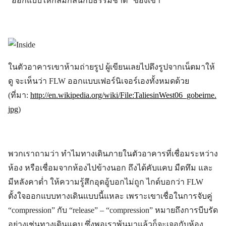
“ออกแบบให้กลมกลืนกับธรรมชาติ” ของเขา
ในตัวอาคารเขาห้ามถ่ายรูป ผู้เขียนเลยไปดึงรูปจากเน็ตมาให้
ดู จะเห็นว่า FLW ออกแบบเฟอร์นิเจอร์เองทั้งหมดด้วย
(ที่มา:
http://en.wikipedia.org/wiki/File:TaliesinWest06_gobeirne.
jpg
)
พวกเราถามว่า ทำไมทางเดินภายในตัวอาคารที่เชื่อมระหว่าง
ห้อง หรือเชื่อมจากห้องไปข้างนอก ถึงได้คับแคบ มืดทึม และ
มีหลังคาต่ำ ให้ความรู้สึกอุดอู้บอกไม่ถูก ไกด์บอกว่า FLW
ตั้งใจออกแบบทางเดินแบบนี้แหละ เพราะเขาเชื่อในการจับคู่
“compression” กับ “release” – “compression” หมายถึงการบีบรัด
อย่างเช่นทางเดินแคบ ซึ่งพอเราพ้นมาแล้วก็จะเจอกับห้อง