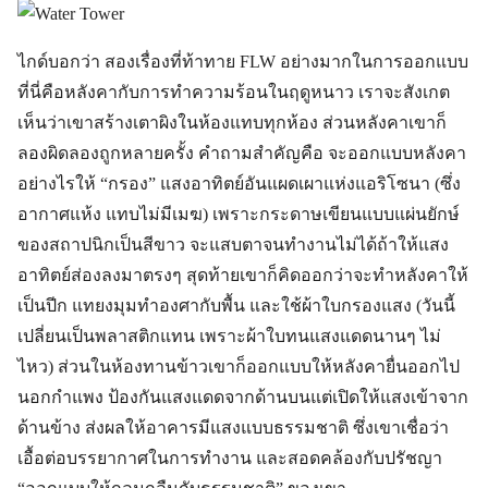
ไกด์บอกว่า สองเรื่องที่ท้าทาย FLW อย่างมากในการออกแบบ
ที่นี่คือหลังคากับการทำความร้อนในฤดูหนาว เราจะสังเกต
เห็นว่าเขาสร้างเตาผิงในห้องแทบทุกห้อง ส่วนหลังคาเขาก็
ลองผิดลองถูกหลายครั้ง คำถามสำคัญคือ จะออกแบบหลังคา
อย่างไรให้ “กรอง” แสงอาทิตย์อันแผดเผาแห่งแอริโซนา (ซึ่ง
อากาศแห้ง แทบไม่มีเมฆ) เพราะกระดาษเขียนแบบแผ่นยักษ์
ของสถาปนิกเป็นสีขาว จะแสบตาจนทำงานไม่ได้ถ้าให้แสง
อาทิตย์ส่องลงมาตรงๆ สุดท้ายเขาก็คิดออกว่าจะทำหลังคาให้
เป็นปีก แทยงมุมทำองศากับพื้น และใช้ผ้าใบกรองแสง (วันนี้
เปลี่ยนเป็นพลาสติกแทน เพราะผ้าใบทนแสงแดดนานๆ ไม่
ไหว) ส่วนในห้องทานข้าวเขาก็ออกแบบให้หลังคายื่นออกไป
นอกกำแพง ป้องกันแสงแดดจากด้านบนแต่เปิดให้แสงเข้าจาก
ด้านข้าง ส่งผลให้อาคารมีแสงแบบธรรมชาติ ซึ่งเขาเชื่อว่า
เอื้อต่อบรรยากาศในการทำงาน และสอดคล้องกับปรัชญา