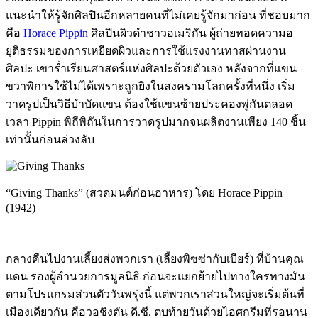
แนะนำให้รู้จักศิลปินอีกหลายคนที่ไม่เคยรู้จักมาก่อน ที่ชอบมาก
คือ
Horace Pippin
ศิลปินผิวดำชาวอเมริกัน ผู้ถ่ายทอดความอ
ยุติธรรมของการเหยียดผิวและการใช้แรงงานทาสผ่านงาน
ศิลปะ เขาร่ำเรียนศาสตร์แห่งศิลปะด้วยตัวเอง หลังจากที่แขน
ขวาพิการใช้ไม่ได้เพราะถูกยิงในสงครามโลกครั้งที่หนึ่ง เริ่ม
วาดรูปเป็นวิธีบำบัดแขน ต้องใช้แขนซ้ายประคองพู่กันตลอด
เวลา Pippin พิถีพิถันในการวาดรูปมากจนผลิตงานเพียง 140 ชิ้น
เท่านั้นก่อนล่วงลับ
“Giving Thanks” (สวดมนต์ก่อนอาหาร) โดย Horace Pippin
(1942)
กลางคืนไปงานเลี้ยงส่งพวกเรา (เลี้ยงพิซซ่ากับเบียร์) ที่บ้านคุณ
แดน รองผู้อำนวยการมูลนิธิ ก่อนจะแยกย้ายไปทางใครทางมัน
ตามโปรแกรมส่วนตัววันพรุ่งนี้ แต่พวกเราส่วนใหญ่จะเริ่มต้นที่
เมืองเดียวกัน คือวอชิงตัน ดี.ซี. ตบท้ายวันด้วยไอศกรีมที่รอนาน