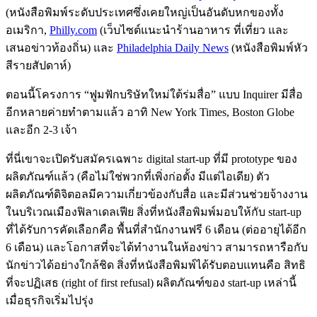
(หนังสือพิมพ์ระดับประเทศซึ่งเคยใหญ่เป็นอันดับหกของทั้ง
อเมริกา,
Philly.com
(เว็บไซต์แนะนำร้านอาหาร ที่เที่ยว และ
เสนอข่าวท้องถิ่น) และ
Philadelphia Daily News
(หนังสือพิมพ์หัว
สีรายสัปดาห์)
ตอนนี้โครงการ “ฟูมฟักบริษัทใหม่ใต้ร่มสื่อ” แบบ Inquirer มีสื่อ
อีกหลายค่ายทำตามแล้ว อาทิ New York Times, Boston Globe
และอีก 2-3 เจ้า
ที่นี่เขาจะเปิดรับสมัครเฉพาะ digital start-up ที่มี prototype ของ
ผลิตภัณฑ์แล้ว (คือไม่ใช่พวกที่เพิ่งก่อตั้ง มีแต่ไอเดีย) ตัว
ผลิตภัณฑ์ดิจิตอลมีความเกี่ยวข้องกับสื่อ และมีส่วนช่วยจ้างงาน
ในบริเวณเมืองฟิลาเดลเฟีย สิ่งที่หนังสือพิมพ์มอบให้กับ start-up
ที่ได้รับการคัดเลือกคือ พื้นที่สำนักงานฟรี 6 เดือน (ต่ออายุได้อีก
6 เดือน) และโอกาสที่จะได้ทำงานในห้องข่าว สามารถหารือกับ
นักข่าวได้อย่างใกล้ชิด สิ่งที่หนังสือพิมพ์ได้รับตอบแทนคือ สิทธิ
ที่จะปฏิเสธ (right of first refusal) ผลิตภัณฑ์ของ start-up เหล่านี้
เมื่อธุรกิจเริ่มไปรุ่ง