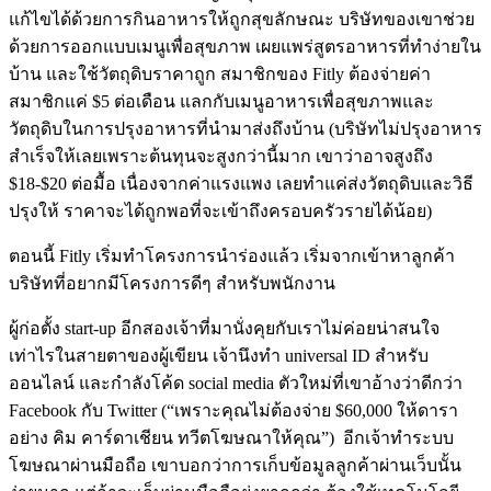
แก้ไขได้ด้วยการกินอาหารให้ถูกสุขลักษณะ บริษัทของเขาช่วย
ด้วยการออกแบบเมนูเพื่อสุขภาพ เผยแพร่สูตรอาหารที่ทำง่ายใน
บ้าน และใช้วัตถุดิบราคาถูก สมาชิกของ Fitly ต้องจ่ายค่า
สมาชิกแค่ $5 ต่อเดือน แลกกับเมนูอาหารเพื่อสุขภาพและ
วัตถุดิบในการปรุงอาหารที่นำมาส่งถึงบ้าน (บริษัทไม่ปรุงอาหาร
สำเร็จให้เลยเพราะต้นทุนจะสูงกว่านี้มาก เขาว่าอาจสูงถึง
$18-$20 ต่อมื้อ เนื่องจากค่าแรงแพง เลยทำแค่ส่งวัตถุดิบและวิธี
ปรุงให้ ราคาจะได้ถูกพอที่จะเข้าถึงครอบครัวรายได้น้อย)
ตอนนี้ Fitly เริ่มทำโครงการนำร่องแล้ว เริ่มจากเข้าหาลูกค้า
บริษัทที่อยากมีโครงการดีๆ สำหรับพนักงาน
ผู้ก่อตั้ง start-up อีกสองเจ้าที่มานั่งคุยกับเราไม่ค่อยน่าสนใจ
เท่าไรในสายตาของผู้เขียน เจ้านึงทำ universal ID สำหรับ
ออนไลน์ และกำลังโค้ด social media ตัวใหม่ที่เขาอ้างว่าดีกว่า
Facebook กับ Twitter (“เพราะคุณไม่ต้องจ่าย $60,000 ให้ดารา
อย่าง คิม คาร์ดาเชียน ทวีตโฆษณาให้คุณ”) อีกเจ้าทำระบบ
โฆษณาผ่านมือถือ เขาบอกว่าการเก็บข้อมูลลูกค้าผ่านเว็บนั้น