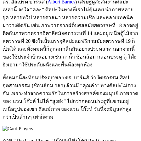
ดร. อัลเบิร์ต บาร์นส์ (
Albert Barnes
) เศรษฐีผู้สะสมงานศิลปะ
เหล่านี้ จงใจ “คละ” ศิลปะในทางที่เราไม่คุ้นเคย นำภาพหลาย
ยุค หลายทวีป หลายศาสนา หลายความเชื่อ และหลายเทคนิค
มาวางติดกัน เช่น ภาพวาดจากฝรั่งเศสสมัยศตวรรษที่ 18 อาจอยู่
ติดกับภาพวาดจากอิตาลีสมัยศตวรรษที่ 14 และอยู่เหนือตู้ไม้จาก
ศตวรรษที่ 20 ซึ่งในนั้นบรรจุศิลปะแอฟริกาสมัยศตวรรษที่ 19 ก็
เป็นได้ และทั้งหมดนี้ก็ดูกลมกลืนกันอย่างประหลาด นอกจากนี้
ของใช้ประจำบ้านอย่างเช่น กาน้ำ ช้อนส้อม กลอนประตู ตู้ โต๊ะ
ยังเอามาใช้ประดับผนังและพื้นห้องทุกห้อง
ทั้งหมดนี้สะท้อนปรัชญาของ ดร. บาร์นส์ ว่า จิตรกรรม ศิลป
อุตสาหกรรม (ช้อนส้อม ฯลฯ) ล้วนมี “คุณค่า” ทางศิลปะไม่ต่าง
กัน เพราะทำจากความรักในการสร้างสรรค์ของมนุษย์ ภาพวาด
ของ แวน โก๊ะห์ ไม่ได้ “สูงส่ง” ไปกว่ากลอนประตูที่แขวนอยู่
เหนือรูปของเขา ถึงแม้ภาพของแวน โก๊ะห์ วันนี้จะมีมูลค่าสูง
กว่าเป็นล้านๆ เท่าก็ตาม
ภาพ “The Card Players” (นักเลงไพ่) โดย Paul Cezanne