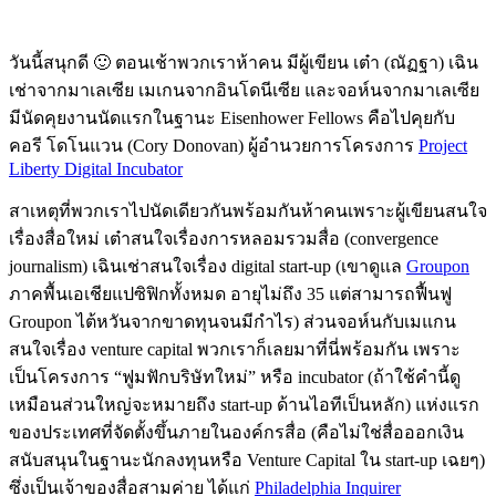
วันนี้สนุกดี 🙂 ตอนเช้าพวกเราห้าคน มีผู้เขียน เต๋า (ณัฏฐา) เฉิน
เช่าจากมาเลเซีย เมเกนจากอินโดนีเซีย และจอห์นจากมาเลเซีย
มีนัดคุยงานนัดแรกในฐานะ Eisenhower Fellows คือไปคุยกับ
คอรี โดโนแวน (Cory Donovan) ผู้อำนวยการโครงการ
Project
Liberty Digital Incubator
สาเหตุที่พวกเราไปนัดเดียวกันพร้อมกันห้าคนเพราะผู้เขียนสนใจ
เรื่องสื่อใหม่ เต๋าสนใจเรื่องการหลอมรวมสื่อ (convergence
journalism) เฉินเช่าสนใจเรื่อง digital start-up (เขาดูแล
Groupon
ภาคพื้นเอเชียแปซิฟิกทั้งหมด อายุไม่ถึง 35 แต่สามารถฟื้นฟู
Groupon ไต้หวันจากขาดทุนจนมีกำไร) ส่วนจอห์นกับเมแกน
สนใจเรื่อง venture capital พวกเราก็เลยมาที่นี่พร้อมกัน เพราะ
เป็นโครงการ “ฟูมฟักบริษัทใหม่” หรือ incubator (ถ้าใช้คำนี้ดู
เหมือนส่วนใหญ่จะหมายถึง start-up ด้านไอทีเป็นหลัก) แห่งแรก
ของประเทศที่จัดตั้งขึ้นภายในองค์กรสื่อ (คือไม่ใช่สื่อออกเงิน
สนับสนุนในฐานะนักลงทุนหรือ Venture Capital ใน start-up เฉยๆ)
ซึ่งเป็นเจ้าของสื่อสามค่าย ได้แก่
Philadelphia Inquirer