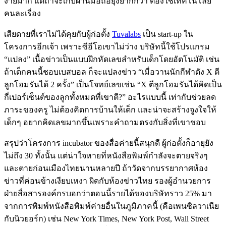
ง่ายมาก แต่ถ้าจะเก็บผ่านมือถือยุ่งยากกว่า ต้องใช้เทคโนโลยี
คนละเรื่อง
เสียดายที่เราไม่ได้คุยกับผู้ก่อตั้ง
Tuvalabs
เป็น start-up ใน
โครงการอีกเจ้า เพราะซีอีโอเขาไม่ว่าง บริษัทนี้ใช้โปรแกรม
“แปลง” เนื้อข่าวเป็นแบบฝึกหัดเลขสำหรับเด็กโดยอัตโนมัติ เช่น
ถ้าเด็กคนนี้ชอบเบสบอล ก็จะแปลงข่าว “เมื่อวานนักกีฬาดัง X ตี
ลูกโฮมรันได้ 2 ครั้ง” เป็นโจทย์เลขเช่น “X ตีลูกโฮมรันได้คิดเป็น
กี่เปอร์เซ็นต์ของลูกทั้งหมดที่เขาตี?” อะไรแบบนี้ เท่ากับช่วยลด
ภาระของครู ไม่ต้องคิดการบ้านให้เด็ก และน่าจะสร้างจูงใจให้
เด็กๆ อยากคิดเลขมากขึ้นเพราะคำถามตรงกับสิ่งที่เขาชอบ
สรุปว่าโครงการ incubator ของสื่อค่ายนี้สนุกดี ผู้ก่อตั้งก็อายุยัง
ไม่ถึง 30 ทั้งนั้น แต่น่าใจหายที่หนังสือพิมพ์กำลังจะตายจริงๆ
และตายก่อนเมืองไทยนานหลายปี ถ้าวัดจากบรรยากาศห้อง
ข่าวที่ค่อนข้างเงียบเหงา ผิดกับห้องข่าวไทย รองผู้อำนวยการ
ฝ่ายสื่อสารองค์กรบอกว่าตอนนี้รายได้ของบริษัทราว 25% มา
จากการพิมพ์หนังสือพิมพ์ค่ายอื่นในภูมิภาคนี้ (คือเพนซิลวาเนีย
กับนิวยอร์ก) เช่น New York Times, New York Post, Wall Street