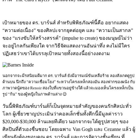
เป้าหมายของ ดร. บาร์นส์ สำหรับพิพิธภัณฑ์นี้คือ อยากแสดง
“ความต่อเนื่อง” ของศิลปะจากยุคต่อยุค และ “ความเป็นสากล”
ของ “แรงขับให้สร้างสรรค์” (impulse to create) ของมนุษย์ไม่ว่า
จะอยู่ไกลกันเพียงใด จากวิธีจัดแสดงงานอันน่าทึ่ง คงไม่มีใคร
ปฏิเสธว่าเขาได้บรรลุเป้าหมายทั้งสองนี้อย่างงดงาม
นอกจากจะมีรสนิยมดีมาก ดร. บาร์นส์ ยังมีอารมณ์ขันเหลือร้าย ลองสังเกตดูรูป
ด้านบน นึกถึง “ความเชื่อมโยง” ระหว่างโครงเหล็กสองอัน สองฟากของผนัง กับ
ภาพวาดนู้ดของ Renoir สองใบที่แขวนอยู่ข้างใต้ แล้วจะมองเห็นโครงเหล็กเป็น
รูป “ก้น” ของผู้หญิงในภาพด้านล่าง 😉
วันนี้พิพิธภัณฑ์บาร์นส์ก็เป็นจุดหมายสำคัญของคนรักศิลปะทั่ว
โลก ผู้เชี่ยวชาญประเมินว่าคอลเล็กชั่นทั้งตึกนี้มีมูลค่าราว
$20,000-$30,000 ล้านเลยทีเดียว นอกจากจะได้ดูรูปสวยๆ ของ
ศิลปินที่ตัวเองชื่นชอบ โดยเฉพาะ Van Gogh และ Cezanne แล้ว ผู้
เขียนยังต้องขอบคุณ ดร. บาร์นส์ และการจัดวางชั้นเซียน ที่