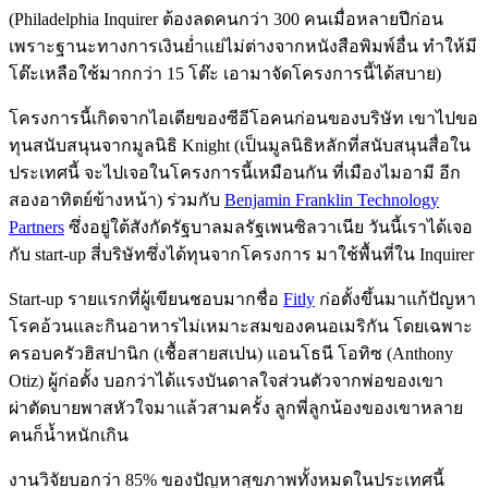
(Philadelphia Inquirer ต้องลดคนกว่า 300 คนเมื่อหลายปีก่อน
เพราะฐานะทางการเงินย่ำแย่ไม่ต่างจากหนังสือพิมพ์อื่น ทำให้มี
โต๊ะเหลือใช้มากกว่า 15 โต๊ะ เอามาจัดโครงการนี้ได้สบาย)
โครงการนี้เกิดจากไอเดียของซีอีโอคนก่อนของบริษัท เขาไปขอ
ทุนสนับสนุนจากมูลนิธิ Knight (เป็นมูลนิธิหลักที่สนับสนุนสื่อใน
ประเทศนี้ จะไปเจอในโครงการนี้เหมือนกัน ที่เมืองไมอามี อีก
สองอาทิตย์ข้างหน้า) ร่วมกับ
Benjamin Franklin Technology
Partners
ซึ่งอยู่ใต้สังกัดรัฐบาลมลรัฐเพนซิลวาเนีย วันนี้เราได้เจอ
กับ start-up สี่บริษัทซึ่งได้ทุนจากโครงการ มาใช้พื้นที่ใน Inquirer
Start-up รายแรกที่ผู้เขียนชอบมากชื่อ
Fitly
ก่อตั้งขึ้นมาแก้ปัญหา
โรคอ้วนและกินอาหารไม่เหมาะสมของคนอเมริกัน โดยเฉพาะ
ครอบครัวฮิสปานิก (เชื้อสายสเปน) แอนโธนี โอทิซ (Anthony
Otiz) ผู้ก่อตั้ง บอกว่าได้แรงบันดาลใจส่วนตัวจากพ่อของเขา
ผ่าตัดบายพาสหัวใจมาแล้วสามครั้ง ลูกพี่ลูกน้องของเขาหลาย
คนก็น้ำหนักเกิน
งานวิจัยบอกว่า 85% ของปัญหาสุขภาพทั้งหมดในประเทศนี้