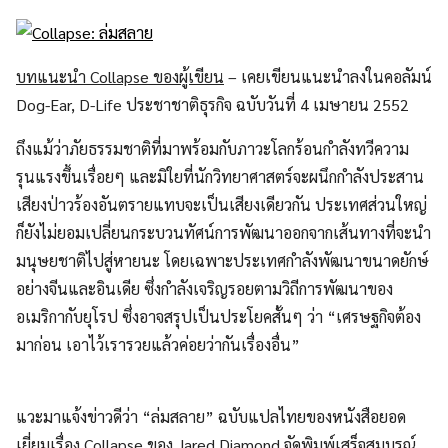
บทแนะนำ Collapse ของผู้เขียน
– เคยเขียนแนะนำลงในคอลัมน์
Dog-Ear, D-Life ประชาชาติธุรกิจ ฉบับวันที่ 4 เมษายน 2552
ถึงแม้ว่าภัยธรรมชาติที่มาพร้อมกับภาวะโลกร้อนกำลังทวีความ
รุนแรงขึ้นเรื่อยๆ และมิใยที่นักวิทยาศาสตร์จะผนึกกำลังประสาน
เสียงป่าวร้องอันตรายแทบจะเป็นเสียงเดียวกัน ประเทศส่วนใหญ่
ก็ยังไม่ยอมเปลี่ยนกระบวนทัศน์การพัฒนาออกจากเส้นทางที่จะนำ
มนุษยชาติไปสู่หายนะ โดยเฉพาะประเทศกำลังพัฒนาขนาดยักษ์
อย่างจีนและอินเดีย ซึ่งกำลังเจริญรอยตามวิถีการพัฒนาของ
อเมริกากับยุโรป ซึ่งอาจสรุปเป็นประโยคสั้นๆ ว่า “เศรษฐกิจต้อง
มาก่อน เอาไว้เรารวยแล้วค่อยว่ากันเรื่องอื่น”
แวะมาแจ้งข่าวดีว่า “ล่มสลาย” ฉบับแปลไทยของหนังสือยอด
เยี่ยมเรื่อง Collapse ของ Jared Diamond จัดพิมพ์เสร็จสมบูรณ์