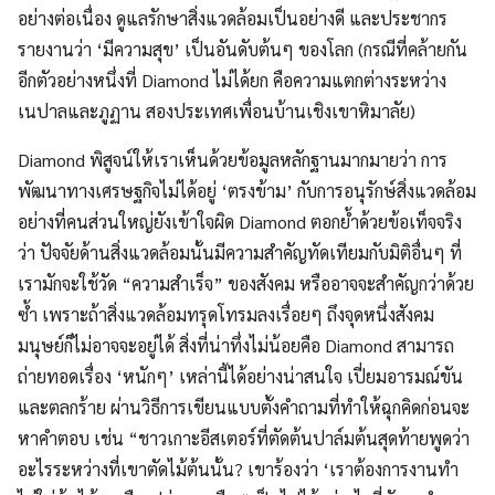
อย่างต่อเนื่อง ดูแลรักษาสิ่งแวดล้อมเป็นอย่างดี และประชากร
รายงานว่า ‘มีความสุข’ เป็นอันดับต้นๆ ของโลก (กรณีที่คล้ายกัน
อีกตัวอย่างหนึ่งที่ Diamond ไม่ได้ยก คือความแตกต่างระหว่าง
เนปาลและภูฏาน สองประเทศเพื่อนบ้านเชิงเขาหิมาลัย)
Diamond พิสูจน์ให้เราเห็นด้วยข้อมูลหลักฐานมากมายว่า การ
พัฒนาทางเศรษฐกิจไม่ได้อยู่ ‘ตรงข้าม’ กับการอนุรักษ์สิ่งแวดล้อม
อย่างที่คนส่วนใหญ่ยังเข้าใจผิด Diamond ตอกย้ำด้วยข้อเท็จจริง
ว่า ปัจจัยด้านสิ่งแวดล้อมนั้นมีความสำคัญทัดเทียมกับมิติอื่นๆ ที่
เรามักจะใช้วัด “ความสำเร็จ” ของสังคม หรืออาจจะสำคัญกว่าด้วย
ซ้ำ เพราะถ้าสิ่งแวดล้อมทรุดโทรมลงเรื่อยๆ ถึงจุดหนึ่งสังคม
มนุษย์ก็ไม่อาจจะอยู่ได้ สิ่งที่น่าทึ่งไม่น้อยคือ Diamond สามารถ
ถ่ายทอดเรื่อง ‘หนักๆ’ เหล่านี้ได้อย่างน่าสนใจ เปี่ยมอารมณ์ขัน
และตลกร้าย ผ่านวิธีการเขียนแบบตั้งคำถามที่ทำให้ฉุกคิดก่อนจะ
หาคำตอบ เช่น “ชาวเกาะอีสเตอร์ที่ตัดต้นปาล์มต้นสุดท้ายพูดว่า
อะไรระหว่างที่เขาตัดไม้ต้นนั้น? เขาร้องว่า ‘เราต้องการงานทำ