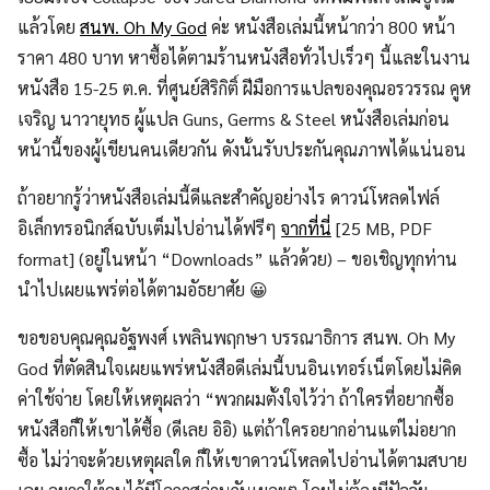
แล้วโดย
สนพ. Oh My God
ค่ะ หนังสือเล่มนี้หน้ากว่า 800 หน้า
ราคา 480 บาท หาซื้อได้ตามร้านหนังสือทั่วไปเร็วๆ นี้และในงาน
หนังสือ 15-25 ต.ค. ที่ศูนย์สิริกิติ์ ฝีมือการแปลของคุณอรวรรณ คูห
เจริญ นาวายุทธ ผู้แปล Guns, Germs & Steel หนังสือเล่มก่อน
หน้านี้ของผู้เขียนคนเดียวกัน ดังนั้นรับประกันคุณภาพได้แน่นอน
ถ้าอยากรู้ว่าหนังสือเล่มนี้ดีและสำคัญอย่างไร ดาวน์โหลดไฟล์
อิเล็กทรอนิกส์ฉบับเต็มไปอ่านได้ฟรีๆ
จากที่นี่
[25 MB, PDF
format] (อยู่ในหน้า “Downloads” แล้วด้วย) – ขอเชิญทุกท่าน
นำไปเผยแพร่ต่อได้ตามอัธยาศัย 😀
ขอขอบคุณคุณอัฐพงศ์ เพลินพฤกษา บรรณาธิการ สนพ. Oh My
God ที่ตัดสินใจเผยแพร่หนังสือดีเล่มนี้บนอินเทอร์เน็ตโดยไม่คิด
ค่าใช้จ่าย โดยให้เหตุผลว่า “พวกผมตั้งใจไว้ว่า ถ้าใครที่อยากซื้อ
หนังสือก็ให้เขาได้ซื้อ (ดีเลย อิอิ) แต่ถ้าใครอยากอ่านแต่ไม่อยาก
ซื้อ ไม่ว่าจะด้วยเหตุผลใด ก็ให้เขาดาวน์โหลดไปอ่านได้ตามสบาย