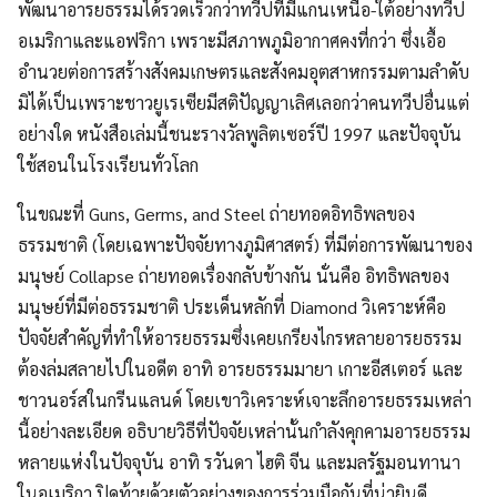
พัฒนาอารยธรรมได้รวดเร็วกว่าทวีปที่มีแกนเหนือ-ใต้อย่างทวีป
อเมริกาและแอฟริกา เพราะมีสภาพภูมิอากาศคงที่กว่า ซึ่งเอื้อ
อำนวยต่อการสร้างสังคมเกษตรและสังคมอุตสาหกรรมตามลำดับ
มิได้เป็นเพราะชาวยูเรเซียมีสติปัญญาเลิศเลอกว่าคนทวีปอื่นแต่
อย่างใด หนังสือเล่มนี้ชนะรางวัลพูลิตเซอร์ปี 1997 และปัจจุบัน
ใช้สอนในโรงเรียนทั่วโลก
ในขณะที่ Guns, Germs, and Steel ถ่ายทอดอิทธิพลของ
ธรรมชาติ (โดยเฉพาะปัจจัยทางภูมิศาสตร์) ที่มีต่อการพัฒนาของ
มนุษย์ Collapse ถ่ายทอดเรื่องกลับข้างกัน นั่นคือ อิทธิพลของ
มนุษย์ที่มีต่อธรรมชาติ ประเด็นหลักที่ Diamond วิเคราะห์คือ
ปัจจัยสำคัญที่ทำให้อารยธรรมซึ่งเคยเกรียงไกรหลายอารยธรรม
ต้องล่มสลายไปในอดีต อาทิ อารยธรรมมายา เกาะอีสเตอร์ และ
ชาวนอร์สในกรีนแลนด์ โดยเขาวิเคราะห์เจาะลึกอารยธรรมเหล่า
นี้อย่างละเอียด อธิบายวิธีที่ปัจจัยเหล่านั้นกำลังคุกคามอารยธรรม
หลายแห่งในปัจจุบัน อาทิ รวันดา ไฮติ จีน และมลรัฐมอนทานา
ในอเมริกา ปิดท้ายด้วยตัวอย่างของการร่วมมือกันที่น่ายินดี