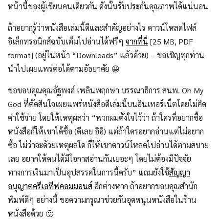
หน้านี้ของผู้เขียนคนเดียวกัน ดังนั้นรับประกันคุณภาพได้แน่นอน
ถ้าอยากรู้ว่าหนังสือเล่มนี้ดีและสำคัญอย่างไร ดาวน์โหลดไฟล์
อิเล็กทรอนิกส์ฉบับเต็มไปอ่านได้ฟรีๆ
จากที่นี่
[25 MB, PDF
format] (อยู่ในหน้า “Downloads” แล้วด้วย) – ขอเชิญทุกท่าน
นำไปเผยแพร่ต่อได้ตามอัธยาศัย 😀
ขอขอบคุณคุณอัฐพงศ์ เพลินพฤกษา บรรณาธิการ สนพ. Oh My
God ที่ตัดสินใจเผยแพร่หนังสือดีเล่มนี้บนอินเทอร์เน็ตโดยไม่คิด
ค่าใช้จ่าย โดยให้เหตุผลว่า “พวกผมตั้งใจไว้ว่า ถ้าใครที่อยากซื้อ
หนังสือก็ให้เขาได้ซื้อ (ดีเลย อิอิ) แต่ถ้าใครอยากอ่านแต่ไม่อยาก
ซื้อ ไม่ว่าจะด้วยเหตุผลใด ก็ให้เขาดาวน์โหลดไปอ่านได้ตามสบาย
เลย อยากให้คนได้มีโอกาสอ่านกันเยอะๆ โดยไม่ต้องมีปัจจัย
ทางการเงินมาเป็นอุปสรรคในการนี้ครับ” แถมยังใช้
สัญญา
อนุญาตครีเอทีฟคอมมอนส์
อีกต่างหาก ถ้าอยากขอบคุณสำนัก
พิมพ์ดีๆ อย่างนี้ ขอความกรุณาช่วยกันอุดหนุนหนังสือในร้าน
หนังสือด้วย 🙂