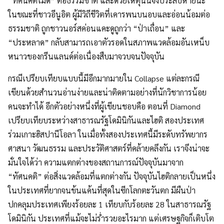
“ทัศนคติไม่ดี” ต่อธรรมชาติ และด้วยเหตุนั้นจึงประสบหายนะ
ในขณะที่ชาวอีนูอิต ผู้มีวิถีชีวิตที่เคารพนบนอบและอ่อนน้อมต่อ
ธรรมชาติ ถูกชาวนอร์สค่อนแคะดูถูกว่า “ป่าเถื่อน” และ
“ประหลาด” กลับสามารถเอาตัวรอดในสภาพแวดล้อมอันเหน็บ
หนาวของกรีนแลนด์ต่อเนื่องสืบมาจวบจนปัจจุบัน
กรณีเปรียบเทียบแบบนี้มีอีกมากมายใน Collapse แต่ละกรณี
เขียนด้วยสำนวนอ่านง่ายและน่าติดตามอย่างที่นักวิชาการน้อย
คนจะทำได้ อีกตัวอย่างหนึ่งที่ผู้เขียนชอบคือ ตอนที่ Diamond
เปรียบเทียบระหว่างสาธารณรัฐโดมินิกันและไฮติ สองประเทศ
ร่วมเกาะฮิสปานีโอลา ในเมื่อทั้งสองประเทศนี้มีระดับทรัพยากร
ศาสนา วัฒนธรรม และประวัติศาสตร์ที่คล้ายคลึงกัน เราจึงน่าจะ
มั่นใจได้ว่า ความแตกต่างของสถานการณ์ปัจจุบันมาจาก
“ทัศนคติ” ต่อสิ่งแวดล้อมที่แตกต่างกัน ปัจจุบันไฮติกลายเป็นหนึ่ง
ในประเทศที่ยากจนข้นแค้นที่สุดในซีกโลกตะวันตก มีผืนป่า
ปกคลุมประเทศเพียงร้อยละ 1 เทียบกับร้อยละ 28 ในสาธารณรัฐ
โดมินิกัน ประเทศที่แม้จะไม่ร่ำรวยอะไรมาก แต่เศรษฐกิจก็เติบโต