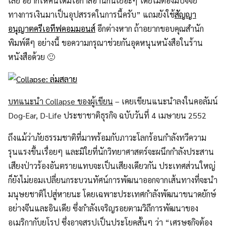
เลย อยากให้คนได้มีโอกาสอ่านกันเยอะๆ โดยไม่ต้องมีปัจจัย
ทางการเงินมาเป็นอุปสรรคในการนี้ครับ” แถมยังใช้
สัญญา
อนุญาตครีเอทีฟคอมมอนส์
อีกต่างหาก ถ้าอยากขอบคุณสำนัก
พิมพ์ดีๆ อย่างนี้ ขอความกรุณาช่วยกันอุดหนุนหนังสือในร้าน
หนังสือด้วย 🙂
บทแนะนำ Collapse ของผู้เขียน
– เคยเขียนแนะนำลงในคอลัมน์
Dog-Ear, D-Life ประชาชาติธุรกิจ ฉบับวันที่ 4 เมษายน 2552
ถึงแม้ว่าภัยธรรมชาติที่มาพร้อมกับภาวะโลกร้อนกำลังทวีความ
รุนแรงขึ้นเรื่อยๆ และมิใยที่นักวิทยาศาสตร์จะผนึกกำลังประสาน
เสียงป่าวร้องอันตรายแทบจะเป็นเสียงเดียวกัน ประเทศส่วนใหญ่
ก็ยังไม่ยอมเปลี่ยนกระบวนทัศน์การพัฒนาออกจากเส้นทางที่จะนำ
มนุษยชาติไปสู่หายนะ โดยเฉพาะประเทศกำลังพัฒนาขนาดยักษ์
อย่างจีนและอินเดีย ซึ่งกำลังเจริญรอยตามวิถีการพัฒนาของ
อเมริกากับยุโรป ซึ่งอาจสรุปเป็นประโยคสั้นๆ ว่า “เศรษฐกิจต้อง