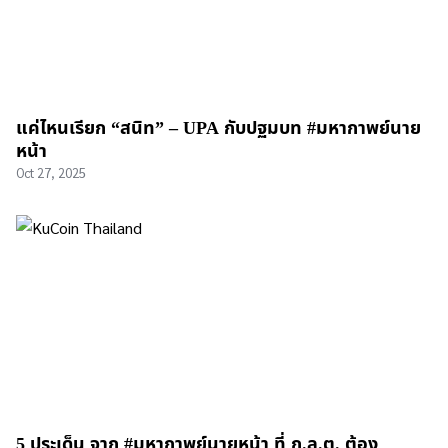
แค่ไหนเรียก “สนิท” – UPA กับปฐมบท #มหากาพย์นาย
หน้า
Oct 27, 2025
5 ประเด็น จาก #มหากาพย์นายหน้า ที่ ก.ล.ต. ต้อง