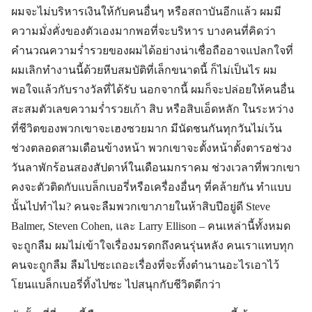
ผมจะไม่บริหารเงินให้กับคนอื่นๆ หรือสถาบันอีกแล้ว ผมมี
ความมั่งคั่งของตัวเองมากพอที่จะบริหาร บางคนที่คิดว่า
คำนวณความร่ำรวยของผมได้อย่างน่าเชื่อถืออาจแปลกใจที่
ผมเลิกทำงานนี้ด้วยหีบสมบัติที่เล็กขนาดนี้ ก็ไม่เป็นไร ผม
พอใจแล้วกับรางวัลที่ได้รับ นอกจากนี้ ผมก็จะปล่อยให้คนอื่น
สะสมตัวเลขความร่ำรวยเก้า สิบ หรือสิบเอ็ดหลัก ในระหว่าง
ที่ชีวิตของพวกเขาจะเฮงซวยมาก มีนัดชนกันทุกวันไม่เว้น
ช่วงตลอดสามเดือนข้างหน้า พวกเขาจะตั้งหน้าตั้งตารอช่วง
วันลาพักร้อนสองสัปดาห์ในเดือนมกราคม ช่วงเวลาที่พวกเขา
คงจะตัวติดกับแบล็กเบอรี่หรือเครื่องอื่นๆ ที่คล้ายกัน ทำแบบ
นั้นไปทำไม? คนจะลืมพวกเขาภายในห้าสิบปีอยู่ดี Steve
Balmer, Steven Cohen, และ Larry Ellison – คนเหล่านี้ทั้งหมด
จะถูกลืม ผมไม่เข้าใจเรื่องมรดกถึงคนรุ่นหลัง คนเราแทบทุก
คนจะถูกลืม ลืมไปซะเถอะเรื่องที่จะทิ้งตำนานอะไรเอาไว้
โยนแบล็กเบอรี่ทิ้งไปซะ ไปสนุกกับชีวิตดีกว่า