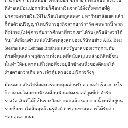
ด้วยกับความเห็นนี้อย่างเต็มเปี่ยม ผมทำธุรกิจนี้เพื่อหาเงิน วิธี
ที่ง่ายเหมือนปอกกล้วยก็คือหาเงินจากไอ้งั่งทั้งหลายที่ผู้
ปกครองจ่ายเงินให้ไปเรียนไฮสกูลแพงๆ มหาวิทยาลัยเยล แล้ว
ก็ต่อด้วยปริญญาโทบริหารธุรกิจจากฮาร์วาร์ด คนพวกนี้ พวก
ที่(มักจะ)ไม่คู่ควรกับการศึกษาที่พวกเขาได้รับ (หรืออ้างว่าได้
รับ) ได้เลื่อนตำแหน่งไปถึงจุดสูงสุดของบริษัทอย่าง AIG, Bear
Stearns และ Lehman Brothers และรัฐบาลของเราทุกระดับ
ท้ายที่สุดแล้ว พฤติกรรมทั้งหมดที่สนับสนุนเหล่าอภิสิทธิ์ชน
นั้นทำให้ผมหาคนที่โง่พอที่จะอยู่อีกข้างหนึ่งของดีลผมได้
ง่ายดายกว่าเดิม พระเจ้าคุ้มครองอเมริกาจริงๆ
มีคนมากเกินไปที่ผมควรขอบคุณสำหรับความสำเร็จ อย่างไร
ก็ตาม ผมไม่อยากฟังเหมือนนักแสดงฮอลลีวูดที่กำลังรับ
รางวัล เงินที่ได้ก็เป็นรางวัลมากพอแล้ว นอกจากนี้ คนที่อยู่บน
รายชื่อยาวไม่สิ้นสุดล้วนรู้ตัวดีว่าพวกเขาสมควรได้รับคำ
ขอบคุณจากผม