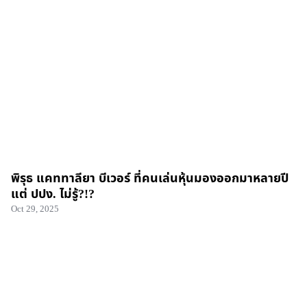
พิรุธ แคททาลียา บีเวอร์ ที่คนเล่นหุ้นมองออกมาหลายปี
แต่ ปปง. ไม่รู้?!?
Oct 29, 2025