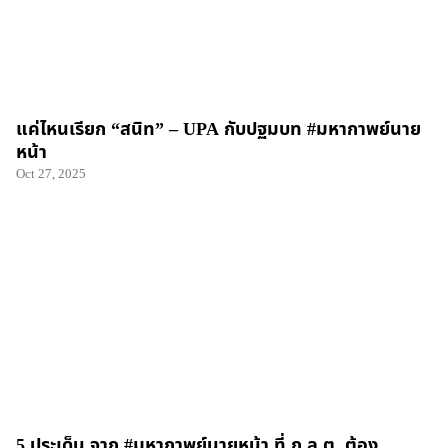
แค่ไหนเรียก “สนิท” – UPA กับปฐมบท #มหากาพย์นาย
หน้า
Oct 27, 2025
5 ประเด็น จาก #มหากาพย์นายหน้า ที่ ก.ล.ต. ต้อง