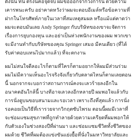
ดังนั้น ที่นี่ ตรงนี้คือจุดจบ ผมขอออกจากวงการนี้ ด้วยความ
เคารพนะครับ อย่าคาดหวังว่าผมจะตอบอีเมล์หรือข้อความที่
ฝากในโทรศัพท์ภายในเวลาที่สมเหตุสมผล หรือแม้แต่คาดว่า
ผมจะตอบมันเลย Andy Springer กับบริษัทของเขาจะจัดการ
เรื่องการยุบกองทุน และอย่าเป็นห่วงพนักงานของผม พวกเขา
จะมีงานทำกับบริษัทของคุณ Springer เสมอ มีคนเดียว (ที่ได้
รับค่าตอบแทนไปมากแล้ว) ที่จะตกงาน
ผมไม่สนใจดีลอะไรก็ตามที่ใครก็ตามอยากให้ผมมีส่วนร่วม
ผมไม่มีความเห็นอะไรจริงจังเกี่ยวกับตลาดไหนก็ตามเลยตอน
นี้ นอกจากจะบอกว่าสถานการณ์คงจะเลวร้ายลงอีกใน
อนาคตอันใกล้นี้ บางทีอาจเลวลงอีกหลายปี ผมพอใจแล้วกับ
การนั่งดูบนขอบสนามและรอเวลา เพราะถึงที่สุดแล้ว การนั่ง
รอคอยเป็นวิธีที่เรารวยจากวิกฤตซับไพรม ตอนนี้ผมมีเวลาที่
จะซ่อมแซมสุขภาพที่ถูกทำลายด้วยความเครียดที่ผมพอกให้
กับตัวเองในช่วงสองปีที่ผ่านมา และซ่อมแซมชีวิตทั้งชีวิตของ
ผมด้วย ชีวิตที่ผมต้องแข่งขันแย่งยื้อที่นั่งในมหาวิทยาลัยและ