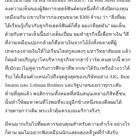
เมื่อไม่นานมานี้ หน้าหนึ่งของ Section C ใน Wall Street Journal
ลงความเห็นของผู้จัดการเฮดจ์ฟันด์คนหนึ่งที่กำลังปิดกองทุน
เหมือนกัน (เขาบริหารกองทุนขนาด $300 ล้าน) ว่า “สิ่งที่ผม
ได้เรียนรู้เกี่ยวกับธุรกิจเฮดจ์ฟันด์ก็คือ ผมเกลียดมัน” ผมเห็น
ด้วยกับความเห็นนี้อย่างเต็มเปี่ยม ผมทำธุรกิจนี้เพื่อหาเงิน วิธี
ที่ง่ายเหมือนปอกกล้วยก็คือหาเงินจากไอ้งั่งทั้งหลายที่ผู้
ปกครองจ่ายเงินให้ไปเรียนไฮสกูลแพงๆ มหาวิทยาลัยเยล แล้ว
ก็ต่อด้วยปริญญาโทบริหารธุรกิจจากฮาร์วาร์ด คนพวกนี้ พวก
ที่(มักจะ)ไม่คู่ควรกับการศึกษาที่พวกเขาได้รับ (หรืออ้างว่าได้
รับ) ได้เลื่อนตำแหน่งไปถึงจุดสูงสุดของบริษัทอย่าง AIG, Bear
Stearns และ Lehman Brothers และรัฐบาลของเราทุกระดับ
ท้ายที่สุดแล้ว พฤติกรรมทั้งหมดที่สนับสนุนเหล่าอภิสิทธิ์ชน
นั้นทำให้ผมหาคนที่โง่พอที่จะอยู่อีกข้างหนึ่งของดีลผมได้
ง่ายดายกว่าเดิม พระเจ้าคุ้มครองอเมริกาจริงๆ
มีคนมากเกินไปที่ผมควรขอบคุณสำหรับความสำเร็จ อย่างไร
ก็ตาม ผมไม่อยากฟังเหมือนนักแสดงฮอลลีวูดที่กำลังรับ