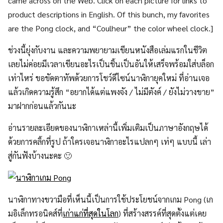
came across on the Web. Click on each picture for links to
product descriptions in English. Of this bunch, my favorites
are the Pong clock, and “Coulheur” the color wheel clock.]
ช่วงนี้ยุ่งกับงาน และความพยายามเขียนหนังสือเล่มแรกในชีวิต
เลยไม่ค่อยมีเวลาเขียนอะไรเป็นชิ้นเป็นอันให้เสร็จพร้อมใส่บล็อก
เท่าไหร่ ขอขัดตาทัพด้วยการโชว์ดีไซน์นาฬิกายุคใหม่ ที่อ่านเจอ
แล้วเกิดความรู้สึก “อยากได้แต่แพงจัง / ไม่มีตังค์ / ยังไม่วางขาย”
มาฝากก่อนแล้วกันนะ
อ่านรายละเอียดของนาฬิกาเหล่านี้เพิ่มเติมเป็นภาษาอังกฤษได้
ด้วยการคลิ้กที่รูป ถ้าใครเจอนาฬิกาอะไรแปลกๆ เท่ๆ แบบนี้ เล่า
สู่กันฟังบ้างนะคะ 🙂
นาฬิกาทางขวามือที่เห็นนี้เป็นการใช้ประโยชน์จากเกม Pong (เก
มอิเล็กทรอนิคส์ที่
เก่าแก่ที่สุดในโลก
) ที่สร้างสรรค์ที่สุดตั้งแต่เคย