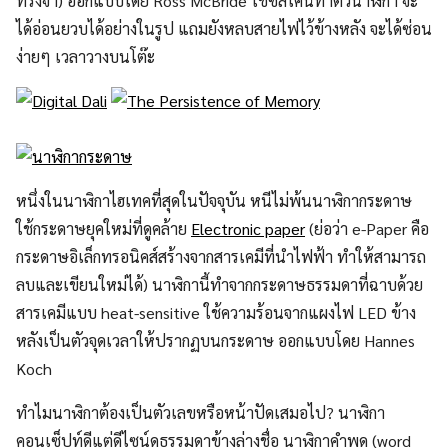
ทรงจำ) ออกแบบโดย Ross McBride ใช้ซิลิโคนทำตัวนาฬิกา จะ
ได้อ่อนยวบได้อย่างในรูป แถมยังหลบสายไฟไว้ข้างหลัง จะได้ซ่อน
ง่ายๆ เวลาวางบนโต๊ะ
หนึ่งในนาฬิกาไฮเทคที่สุดในปัจจุบัน หนีไม่พ้นนาฬิกากระดาษ
ใช้กระดาษยุคใหม่ที่ดูคล้าย
Electronic paper
(ย่อว่า e-Paper คือ
กระดาษอิเล็กทรอนิคส์สร้างจากสารเคมีที่นำไฟฟ้า ทำให้สามารถ
ลบและเขียนใหม่ได้) นาฬิกานี้ทำจากกระดาษธรรมดาที่ฉาบด้วย
สารเคมีแบบ heat-sensitive ใช้ความร้อนจากแผงไฟ LED ข้าง
หลังเป็นตัวจุดเวลาให้ปรากฏบนกระดาษ ออกแบบโดย Hannes
Koch
ทำไมนาฬิกาต้องเป็นตัวเลขหรือหน้าปัดเสมอไป? นาฬิกา
คอนเซ็ปท์ดีแต่ดีไซน์ดูธรรมดาข้างล่างชื่อ นาฬิกาคำพูด (word