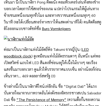
เห็นมา นี่เป็นนาฬิกา Pong ติดผนัง คอมพิวเตอร์เล่นทั้งสองข้าง
บอกเวลาโดยการใช้สกอร์ของเกม แปลว่าโปรแกรมให้ผู้เล่นทาง
ซ้ายชนะหนึ่งเกมทุกชั่วโมง และทางขวาชนะหนึ่งเกมทุกๆ 60
วินาที (จะได้เปลี่ยนสกอร์ทางขวาให้แสดงค่านาทีได้) คนคิดคือสตู
ดิโอออกแบบชาวดัชท์ชื่อ
Buro Vormkrijgers
ต่อมาเป็นนาฬิกาแท่งไม้อัดยี่ห้อ Takumi จากญี่ปุ่น (
LED
woodblock clock
) ดูเหมือนแท่งไม้อัดธรรมดาๆ อันหนึ่ง แต่พอ
เปิดสวิตช์ แถบไฟ LED สีแดงที่ซ่อนอยู่ใต้เนื้อไม้บางๆ จะเรือง
แสงขึ้นมาบอกเวลา ดูแล้วให้บรรยากาศแบบเซ็น อย่างน้อยก็ก่อน
เห็นราคา… 469 ดอลลาร์สหรัฐ (!!)
ข้างล่างนี้เป็นนาฬิกาดีไซน์เท่อีกอัน ชื่อ “Digital Dali” ได้แรง
บันดาลใจมาจากภาพวาดอันโด่งดังของจิตรกรชาวสเปน Salvador
Dali ชื่อ
“The Persistence of Memory”
(ความดื้อรั้นของความ