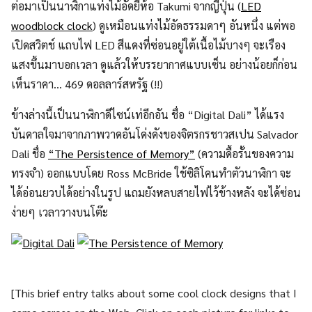
ต่อมาเป็นนาฬิกาแท่งไม้อัดยี่ห้อ Takumi จากญี่ปุ่น (
LED
woodblock clock
) ดูเหมือนแท่งไม้อัดธรรมดาๆ อันหนึ่ง แต่พอ
เปิดสวิตช์ แถบไฟ LED สีแดงที่ซ่อนอยู่ใต้เนื้อไม้บางๆ จะเรือง
แสงขึ้นมาบอกเวลา ดูแล้วให้บรรยากาศแบบเซ็น อย่างน้อยก็ก่อน
เห็นราคา… 469 ดอลลาร์สหรัฐ (!!)
ข้างล่างนี้เป็นนาฬิกาดีไซน์เท่อีกอัน ชื่อ “Digital Dali” ได้แรง
บันดาลใจมาจากภาพวาดอันโด่งดังของจิตรกรชาวสเปน Salvador
Dali ชื่อ
“The Persistence of Memory”
(ความดื้อรั้นของความ
ทรงจำ) ออกแบบโดย Ross McBride ใช้ซิลิโคนทำตัวนาฬิกา จะ
ได้อ่อนยวบได้อย่างในรูป แถมยังหลบสายไฟไว้ข้างหลัง จะได้ซ่อน
ง่ายๆ เวลาวางบนโต๊ะ
[This brief entry talks about some cool clock designs that I