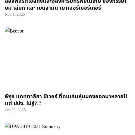
ส่องพอร์ตโฮลดิ้งและอสังหาริมทรัพย์ในไทย ของภรรยา
ยิม เลียก และ เบนจามิน เมาเออร์เบอร์เกอร์
Nov 1, 2025
พิรุธ แคททาลียา บีเวอร์ ที่คนเล่นหุ้นมองออกมาหลายปี
แต่ ปปง. ไม่รู้?!?
Oct 29, 2025