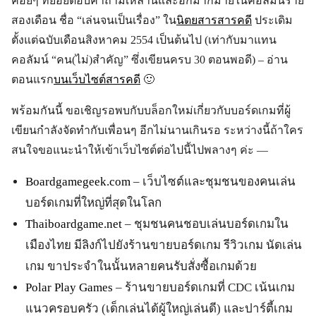
ค่อยๆ ทยอยตอบคำถามเหล่านี้และอีกมากมายในคอลัมน์ราย
สองเดือน ชื่อ “เล่นจนเป็นเรื่อง” ใน
นิตยสารสารคดี
ประเดิม
ตั้งแต่ฉบับเดือนสิงหาคม 2554 เป็นต้นไป (เท่ากับมาแทน
คอลัมน์ “คน(ไม่)สำคัญ” ซึ่งเขียนครบ 30 ตอนพอดี) – อ่าน
ตอนแรก
บนเว็บไซต์สารคดี
🙂
พร้อมกันนี้ ขอเชิญรอพบกับบล็อกใหม่เกี่ยวกับบอร์ดเกมที่ผู้
เขียนกำลังจัดทำกับเพื่อนๆ อีกไม่นานเกินรอ ระหว่างนี้ถ้าใคร
สนใจขอแนะนำให้เข้าเว็บไซต์ต่อไปนี้ไปพลางๆ ค่ะ —
Boardgamegeek.com
– เว็บไซต์และชุมชนของคนเล่น
บอร์ดเกมที่ใหญ่ที่สุดในโลก
Thaiboardgame.net
– ชุมชนคนชอบเล่นบอร์ดเกมใน
เมืองไทย มีลิงก์ไปยังร้านขายบอร์ดเกม รีวิวเกม นัดเล่น
เกม ขาประจำในนั้นหลายคนรับสั่งซื้อเกมด้วย
Polar Play Games
– ร้านขายบอร์ดเกมที่ CDC เน้นเกม
แนวครอบครัว (เด็กเล่นได้ผู้ใหญ่เล่นดี) และปาร์ตี้เกม