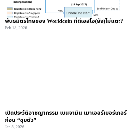
พันธมิตรไทยของ Worldcoin ที่ดีเอสไอ(ยัง)ไม่แตะ?
Feb 18, 2026
เปิดประวัติอาชญากรรม เบนจามิน เมาเออร์เบอร์เกอร์
ก่อน “ชุบตัว”
Jan 8, 2026