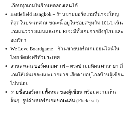
เกือบทุกเกมในร้านทดลองเล่นได้
Battlefield Bangkok
– ร้านขายบอร์ดเกมที่น่าจะใหญ่
ที่สุดในประเทศ ณ ขณะนี้ อยู่ในซอยสุขุมวิท 101/1 เน้น
เกมแนววางแผนและเกม RPG มีทั้งเกมจากฝั่งยุโรปและ
อเมริกา
We Love Boardgame
– ร้านขายบอร์ดเกมออนไลน์ใน
ไทย จัดส่งฟรีทั่วประเทศ
ลานละเล่น บอร์ดเกมคาเฟ่
– ตรงข้ามมหิดล ศาลายา มี
เกมให้เล่นเยอะแยะมากมาย เสียดายอยู่ไกลบ้านผู้เขียน
ไปหน่อย
รายชื่อบอร์ดเกมทั้งหมดของผู้เขียน
พร้อมความเห็น
สั้นๆ |
รูปถ่ายบอร์ดเกมขณะเล่น
(Flickr set)