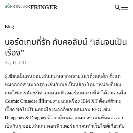
Skip
FRINGER
to
Search
content
for:
Blog
บอร์ดเกมที่รัก กับคอลัมน์ “เล่นจนเป็น
เรื่อง”
Aug 18, 2011
ผู้เขียนเป็นคนชอบเล่นเกมหลากหลายแนวตั้งแต่เด็ก ตั้งแต่
หมากฮอส หมากรุก (เล่นกับพ่อเป็นหลัก) โตมาหน่อยก็เล่น
เกมไพ่สารพัดชนิด เกมคอมพิวเตอร์เกมแรกที่จำได้ว่าเล่นคือ
Cosmic Crusader
สี่สีสวยงามบนเครื่อง IBM XT ตั้งแต่ตัวกะ
เปี๊ยก พอไปเรียนต่อเมืองนอกก็ชอบเล่นเกม RPG เช่น
Dungeons & Dragons
ที่ต้องมีคนนำเกมเก่งๆ เล่นทีหมดเวลา
เป็นวันๆ ชอบเล่นเกมคอมพิวเตอร์มากจนทำเว็บไซต์เกี่ยวกับ